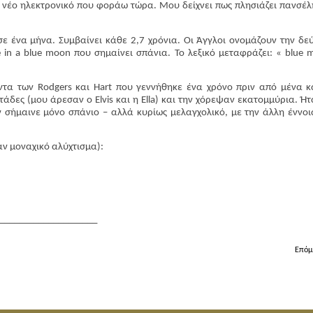
α νέο ηλεκτρονικό που φοράω τώρα. Μου δείχνει πως πλησιάζει πανσέλ
ε ένα μήνα. Συμβαίνει κάθε 2,7 χρόνια. Οι Άγγλοι ονομάζουν την δε
in a blue moon που σημαίνει σπάνια. Το λεξικό μεταφράζει: « blue 
άντα των
Rodgers
και
Hart
που γεννήθηκε ένα χρόνο πριν από μένα κ
δες (μου άρεσαν ο Elvis και η Ella) και την χόρεψαν εκατομμύρια. Ήτ
 σήμαινε μόνο σπάνιο – αλλά κυρίως μελαγχολικό, με την άλλη έννοι
αν μοναχικό αλύχτισμα):
____________________
Επόμ