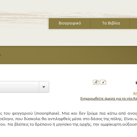
Βιογραφικό
Τα Βιβλία
n
Ενημερωθείτε άμεσα για τα νέα Κ
ς του φεγγαριού (
moon
phase
). Μια και δεν ζούμε πια κάτω από ανοι
σέληνο, που δύσκολα θα αντιληφθείς μέσα στο δάσος της πόλης. Είναι 
σου. Να βλέπεις το
δρέπανο
ή
μηνίσκο
της αρχής, την
αμφίκυρτη αύξου