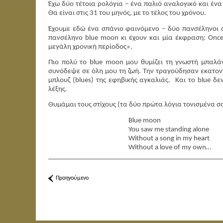
Έχω δύο τέτοια ρολόγια – ένα παλιό αναλογικό και έν
Θα είναι στις 31 του μηνός, με το τέλος του χρόνου.
Έχουμε εδώ ένα σπάνιο φαινόμενο – δύο πανσέληνοι σ
πανσέληνο blue moon κι έχουν και μία έκφραση: Once 
μεγάλη χρονική περίοδος».
Πιο πολύ το blue moon μου θυμίζει τη γνωστή μπαλ
συνόδεψε σε όλη μου τη ζωή. Την τραγούδησαν εκατοντά
μπλουζ (blues) της εφηβικής αγκαλιάς.
Και το
blue
δεν
λέξης.
Θυμάμαι τους στίχους (τα δύο πρώτα λόγια τονισμένα σ
Blue moon
You saw me standing alone
Without a song in my heart
Without a love of my own…
__________________________________________________
Προηγούμενο