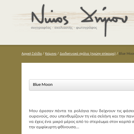
Αρχική Σελίδα
/
Κείμενα
/
Διαδικτυακά σχόλια (πρώην επίκαιρα)
/
Blue Moo
Blue Moon
Μου άρεσαν πάντα τα ρολόγια που δείχνουν τις φάσει
ουρανούς, σου υπενθυμίζουν τη νέα σελήνη και την παν
να έχεις ένα μικρό μέρος από το στερέωμα στον καρπό 
την
αμφίκυρτη φθίνουσα
…