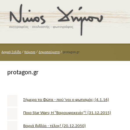
Αρχική Σελίδα
/
Κείμενα
/
Δημοσιεύματα
/
protagon.gr
protagon.gr
Σήμερα τα Φώτα - πού 'ναι ο φωτισμός; (4.1.16)
Ποιο Star Wars; Η "Βαρουφακειάς"! (31.12.2015)
Βαριά βιβλία - τέλος! (20.12.2050)