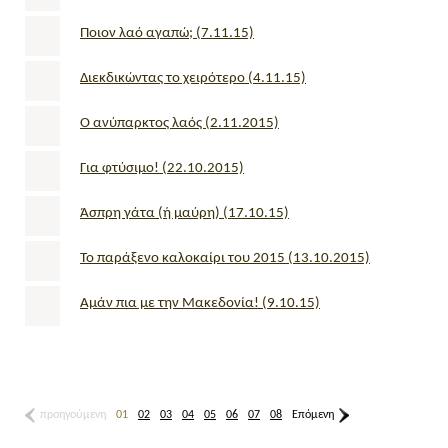
Ποιον λαό αγαπώ; (7.11.15)
Διεκδικώντας το χειρότερο (4.11.15)
Ο ανύπαρκτος λαός (2.11.2015)
Για φτύσιμο! (22.10.2015)
Άσπρη γάτα (ή μαύρη) (17.10.15)
Το παράξενο καλοκαίρι του 2015 (13.10.2015)
Αμάν πια με την Μακεδονία! (9.10.15)
προηγούμενη
01
02
03
04
05
06
07
08
Επόμενη