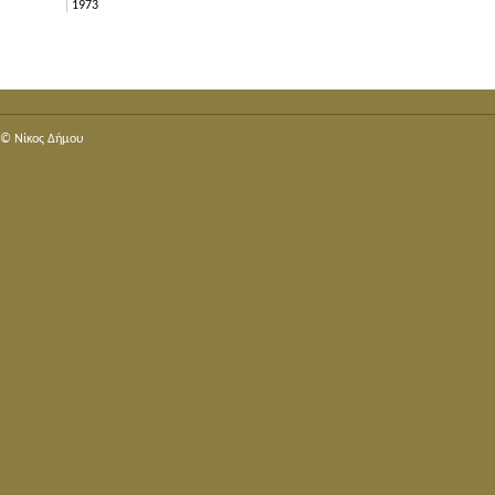
1973
© Nίκος Δήμου