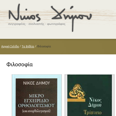
Αρχική Σελίδα
/
Τα Βιβλία
/
Φιλοσοφία
Φιλοσοφία