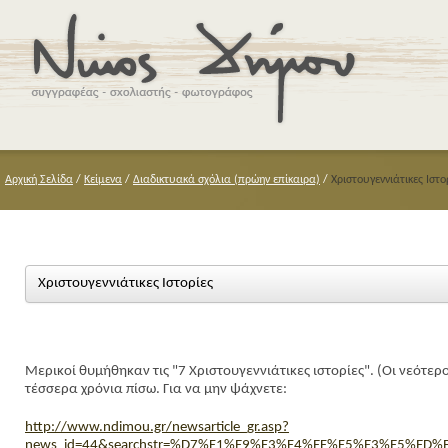
Αρχική Σελίδα
/
Κείμενα
/
Διαδικτυακά σχόλια (πρώην επίκαιρα)
/
Χριστουγεννιάτικες Ιστο
Χριστουγεννιάτικες Ιστορίες
Μερικοί θυμήθηκαν τις "7 Χριστουγεννιάτικες ιστορίες". (Οι νεότερ
τέσσερα χρόνια πίσω. Για να μην ψάχνετε:
http://www.ndimou.gr/newsarticle_gr.asp?
news_id=44&searchstr=%D7%F1%E9%F3%F4%EF%F5%E3%E5%ED