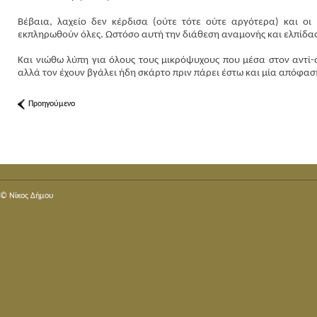
Βέβαια, λαχείο δεν κέρδισα (ούτε τότε ούτε αργότερα) και οι
εκπληρωθούν όλες. Ωστόσο αυτή την διάθεση αναμονής και ελπίδας 
Και νιώθω λύπη για όλους τους μικρόψυχους που μέσα στον αντί-α
αλλά τον έχουν βγάλει ήδη σκάρτο πριν πάρει έστω και μία απόφαση
Προηγούμενο
© Nίκος Δήμου