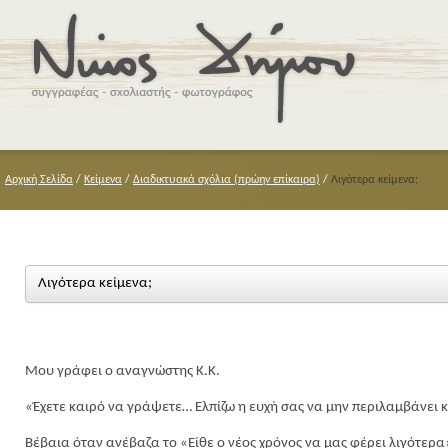
Αρχική Σελίδα
/
Κείμενα
/
Διαδικτυακά σχόλια (πρώην επίκαιρα)
/
Λιγότερα κείμενα;
Λιγότερα κείμενα;
Μου γράφει ο αναγνώστης Κ.Κ.
«Έχετε καιρό να γράψετε… Ελπίζω η ευχή σας να μην περιλαμβάνει κα
Βέβαια όταν ανέβαζα το «Είθε ο νέος χρόνος να μας φέρει λιγότερ