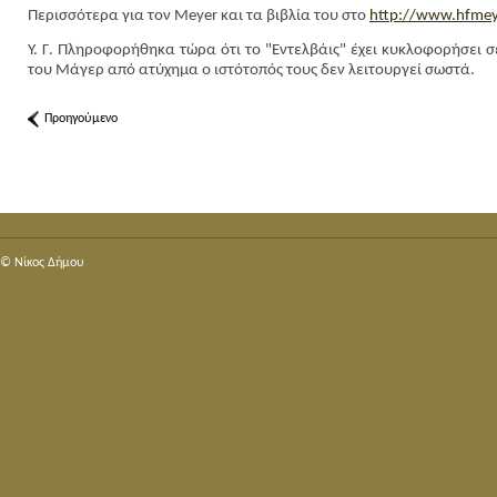
Περισσότερα για τον Meyer και τα βιβλία του στο
http
://www.hfmey
Υ. Γ. Πληροφορήθηκα τώρα ότι το "Εντελβάις" έχει κυκλοφορήσει 
του Μάγερ από ατύχημα ο ιστότοπός τους δεν λειτουργεί σωστά.
Προηγούμενο
© Nίκος Δήμου