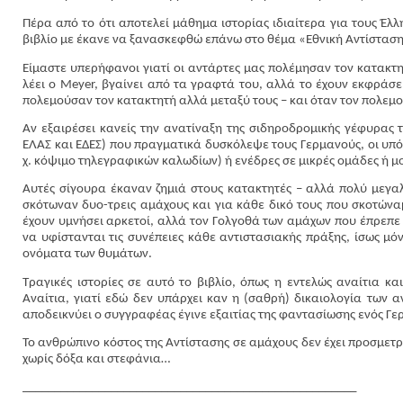
Πέρα από το ότι αποτελεί μάθημα ιστορίας ιδιαίτερα για τους Έλ
βιβλίο με έκανε να ξανασκεφθώ επάνω στο θέμα «Εθνική Αντίσταση
Είμαστε υπερήφανοι γιατί οι αντάρτες μας πολέμησαν τον κατακτη
λέει ο Meyer, βγαίνει από τα γραφτά του, αλλά το έχουν εκφράσει 
πολεμούσαν τον κατακτητή αλλά μεταξύ τους – και όταν τον πολεμο
Αν εξαιρέσει κανείς την ανατίναξη της σιδηροδρομικής γέφυρας
ΕΛΑΣ και ΕΔΕΣ) που πραγματικά δυσκόλεψε τους Γερμανούς, οι υπό
χ. κόψιμο τηλεγραφικών καλωδίων) ή ενέδρες σε μικρές ομάδες ή μ
Αυτές σίγουρα έκαναν ζημιά στους κατακτητές – αλλά πολύ μεγαλ
σκότωναν δυο-τρεις αμάχους και για κάθε δικό τους που σκοτώνα
έχουν υμνήσει αρκετοί, αλλά τον Γολγοθά των αμάχων που έπρεπε 
να υφίστανται τις συνέπειες κάθε αντιστασιακής πράξης, ίσως μόν
ονόματα των θυμάτων.
Τραγικές ιστορίες σε αυτό το βιβλίο, όπως η εντελώς αναίτια 
Αναίτια, γιατί εδώ δεν υπάρχει καν η (σαθρή) δικαιολογία των 
αποδεικνύει ο συγγραφέας έγινε εξαιτίας της φαντασίωσης ενός Γ
Το ανθρώπινο κόστος της Αντίστασης σε αμάχους δεν έχει προσμετρ
χωρίς δόξα και στεφάνια…
_____________________________________________________