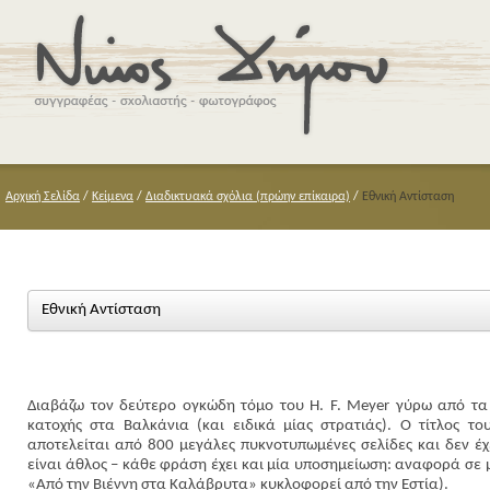
Αρχική Σελίδα
/
Κείμενα
/
Διαδικτυακά σχόλια (πρώην επίκαιρα)
/
Εθνική Αντίσταση
Εθνική Αντίσταση
Διαβάζω τον δεύτερο ογκώδη τόμο του H. F. Meyer γύρω από τ
κατοχής στα Βαλκάνια (και ειδικά μίας στρατιάς). Ο τίτλος το
αποτελείται από 800 μεγάλες πυκνοτυπωμένες σελίδες και δεν έχ
είναι άθλος – κάθε φράση έχει και μία υποσημείωση: αναφορά σε 
«Από την Βιέννη στα Καλάβρυτα» κυκλοφορεί από την Εστία).