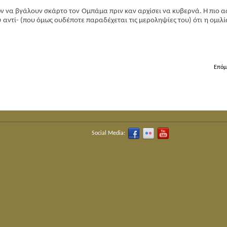
 να βγάλουν σκάρτο τον Ομπάμα πριν καν αρχίσει να κυβερνά. Η πιο α
τί- (που όμως ουδέποτε παραδέχεται τις μεροληψίες του) ότι η ομιλί
Επόμ
Social Media: