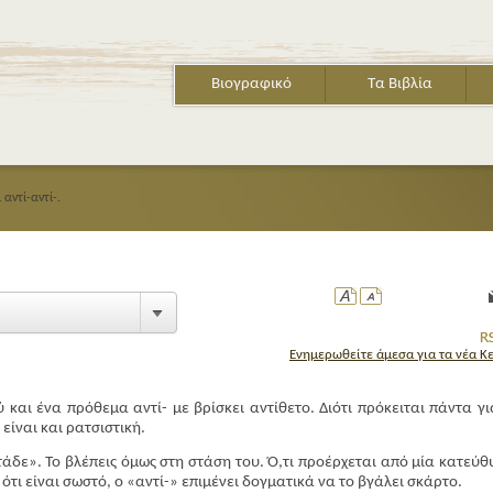
Βιογραφικό
Τα Βιβλία
ι αντί-αντί-.
Ενημερωθείτε άμεσα για τα νέα Κ
αι ένα πρόθεμα αντί- με βρίσκει αντίθετο. Διότι πρόκειται πάντα γι
είναι και ρατσιστική.
τάδε». Το βλέπεις όμως στη στάση του. Ό,τι προέρχεται από μία κατεύθ
ότι είναι σωστό, ο «αντί-» επιμένει δογματικά να το βγάλει σκάρτο.