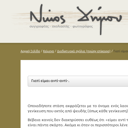
Αρχική Σελίδα
/
Κείμενα
/
Διαδικτυακά σχόλια (πρώην επίκαιρα)
/
Γιατί είμα
Γιατί είμαι αντί-αντί-.
Οποιαδήποτε στάση εκφράζεται με το όνομα ενός λαού κ
γενίκευση που εκτός από ψευδής (όπως κάθε γενίκευση) 
Βέβαια κανείς δεν διακηρύσσει ευθέως ότι «είμαι αντί-
είναι πάντα σκάρτο. Ακόμα κι όταν οι περισσότεροι λένε 