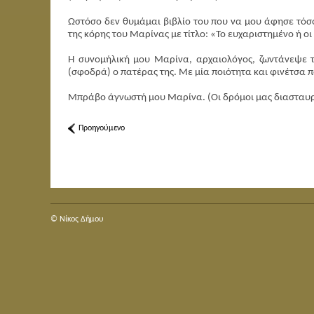
Ωστόσο δεν θυμάμαι βιβλίο του που να μου άφησε τόσο
της κόρης του Μαρίνας με τίτλο: «Το ευχαριστημένο ή ο
Η συνομήλική μου Μαρίνα, αρχαιολόγος, ζωντάνεψε τ
(σφοδρά) ο πατέρας της. Με μία ποιότητα και φινέτσα π
Μπράβο άγνωστή μου Μαρίνα. (Οι δρόμοι μας διασταυρ
Προηγούμενο
© Nίκος Δήμου