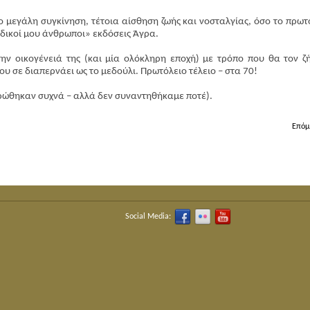
 μεγάλη συγκίνηση, τέτοια αίσθηση ζωής και νοσταλγίας, όσο το πρωτ
ι δικοί μου άνθρωποι» εκδόσεις Άγρα.
ην οικογένειά της (και μία ολόκληρη εποχή) με τρόπο που θα τον ζ
ου σε διαπερνάει ως το μεδούλι. Πρωτόλειο τέλειο – στα 70!
ώθηκαν συχνά – αλλά δεν συναντηθήκαμε ποτέ).
Επόμ
Social Media: