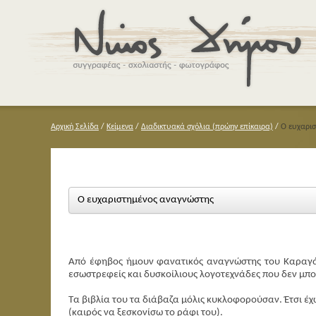
Αρχική Σελίδα
/
Κείμενα
/
Διαδικτυακά σχόλια (πρώην επίκαιρα)
/
Ο ευχαρι
Ο ευχαριστημένος αναγνώστης
Από έφηβος ήμουν φανατικός αναγνώστης του Καραγ
εσωστρεφείς και δυσκοίλιους λογοτεχνάδες που δεν μπ
Τα βιβλία του τα διάβαζα μόλις κυκλοφορούσαν. Έτσι έ
(καιρός να ξεσκονίσω το ράφι του).