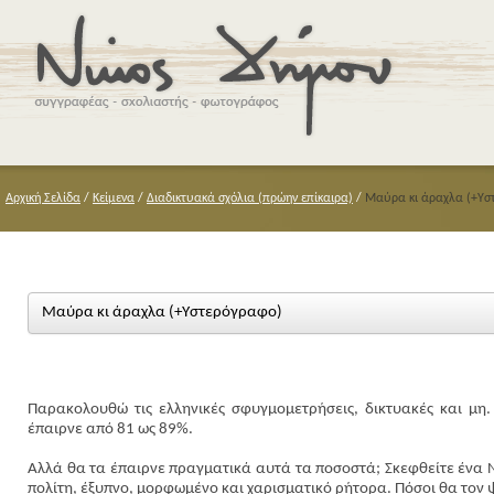
Αρχική Σελίδα
/
Κείμενα
/
Διαδικτυακά σχόλια (πρώην επίκαιρα)
/
Μαύρα κι άραχλα (+Υσ
Μαύρα κι άραχλα (+Υστερόγραφο)
Παρακολουθώ τις ελληνικές σφυγμομετρήσεις, δικτυακές και μη
έπαιρνε από 81 ως 89%.
Αλλά θα τα έπαιρνε πραγματικά αυτά τα ποσοστά; Σκεφθείτε ένα 
πολίτη, έξυπνο, μορφωμένο και χαρισματικό ρήτορα. Πόσοι θα τον 