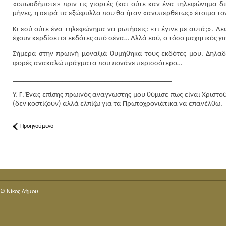
«οπωσδήποτε» πριν τις γιορτές (και ούτε καν ένα τηλεφώνημα δι
μήνες, η σειρά τα εξώφυλλα που θα ήταν «ανυπερθέτως» έτοιμα τον
Κι εσύ ούτε ένα τηλεφώνημα να ρωτήσεις: «τι έγινε με αυτά;». Λε
έχουν κερδίσει οι εκδότες από σένα… Αλλά εσύ, ο τόσο μαχητικός γ
Σήμερα στην πρωινή μοναξιά θυμήθηκα τους εκδότες μου. Δηλαδή
φορές ανακαλώ πράγματα που πονάνε περισσότερο…
_____________________________________________
Υ. Γ. Ένας επίσης πρωινός αναγνώστης μου θύμισε πως είναι Χριστ
(δεν κοστίζουν) αλλά ελπίζω για τα Πρωτοχρονιάτικα να επανέλθω.
Προηγούμενο
© Nίκος Δήμου