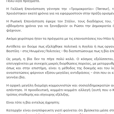
Πολύ λίγα πράγματα.
Η Γαλλική Επανάσταση γέννησε την «Τρομοκρατία» (Terreur), 
Χρειάστηκαν εκατό χρόνια για να εφαρμοστούν στην πράξη ορισμένες
Η Ρωσική Επανάσταση έφερε τον Στάλιν, τους διαδόχους του,
εβδομήντα χρόνια για να ξαναβρούν οι Ρώσοι την Δημοκρατία ό
ψάχνουν.
Ακόμα χειρότερα ήταν τα πράγματα με τις επαναστάσεις του Μάο ή
Αντίθετα αν δούμε πως εξελίχθηκε πολιτικά η Αγγλία ή πως οργ
Βαστίλη – στις Ηνωμένες Πολιτείες – θα διαπιστώσουμε πως η βία έπ
Ως μαμή, η βία δεν τα πήγε πολύ καλά. Ο κόσμος εξελίσσεται
επιτυγχάνεται με συνεχείς μικρές διορθώσεις πορείας, με μεταρρυθμ
όπως και στην επιστήμη, είναι η μέθοδος της δοκιμής και του λά
αναστατώσεις φέρνουν εξίσου μεγάλες αντιδράσεις – έτσι που οι ε
γεννάει βία.
Η αρχική μεγάλη διαμάχη κομμουνιστών και σοσιαλδημοκρατών α
απάντησε. Η προοδευτική, κομμάτι-κομμάτι αλλαγή (αυτή που ο Ka
τρόπος σταθερής και σίγουρης εξέλιξης.
Είναι τότε η βία εντελώς άχρηστη;
Καταρχήν είναι αναπόφευκτη γιατί φαίνεται ότι βρίσκεται μέσα σ