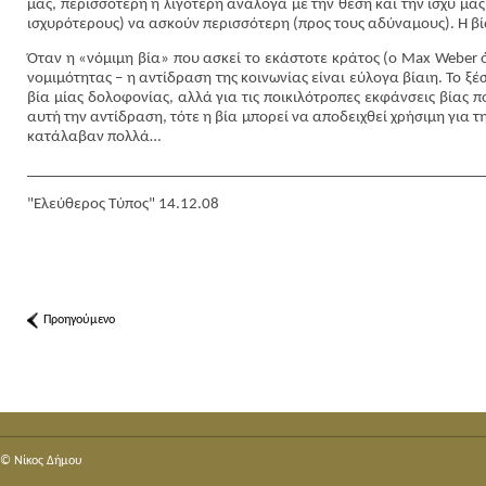
μας, περισσότερη ή λιγότερη ανάλογα με την θέση και την ισχύ μας
ισχυρότερους) να ασκούν περισσότερη (προς τους αδύναμους). Η βία 
Όταν η «νόμιμη βία» που ασκεί το εκάστοτε κράτος (o Max Weber ό
νομιμότητας – η αντίδραση της κοινωνίας είναι εύλογα βίαιη. Το ξέ
βία μίας δολοφονίας, αλλά για τις ποικιλότροπες εκφάνσεις βίας 
αυτή την αντίδραση, τότε η βία μπορεί να αποδειχθεί χρήσιμη για τ
κατάλαβαν πολλά…
____________________________________________________________
"Ελεύθερος Τύπος" 14.12.08
Προηγούμενο
© Nίκος Δήμου