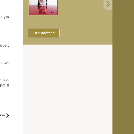
r για
Περισσότερα
Περισ
ορείς
ι τον
– δεν
υμα ή
ενο