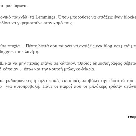
στο ραδιόφωνο.
ονικό παιχνίδι, τα Lemmings. Όπου μπορούσες να φτιάξεις έναν blocke
δίσει να γκρεμιστούνε στον χαμό τους.
ούτε πτυχία… Πέντε λεπτά σου παίρνει να ανοίξεις ένα blog και μετά μπ
loggers του πλανήτη.
ΜΕ και να μην πέσεις επάνω σε κάποιον. Όποιος δημοσιογράφος σέβετα
ν ή κάποιαν… έστω και την κουτσή μπλογκο-Μαρία.
σε ραδιοφωνικές ή τηλεοπτικές εκπομπές αποβάλει την ιδιότητά του 
ο
για αυτοπροβολή. Πάνε οι καιροί που οι μπλόκερς ζούσαν ανών
Επόμ