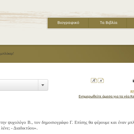
Βιογραφικό
Τα Βιβλία
 μπλόκερ!
Ενημερωθείτε άμεσα για τα νέα Κ
την ψυχολόγο Β., τον δημοσιογράφο Γ. Επίσης θα φέρουμε και έναν μπ
 λένε; - Διαδικτύου».