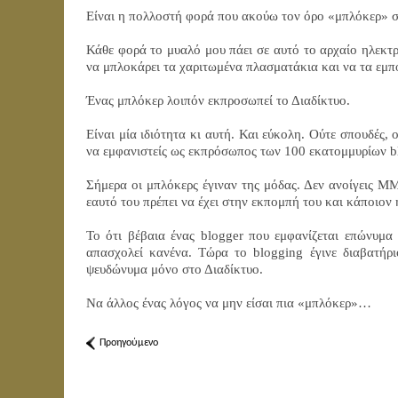
Είναι η πολλοστή φορά που ακούω τον όρο «μπλόκερ» 
Κάθε φορά το μυαλό μου πάει σε αυτό το αρχαίο ηλεκτρ
να μπλοκάρει τα χαριτωμένα πλασματάκια και να τα εμπο
Ένας μπλόκερ λοιπόν εκπροσωπεί το Διαδίκτυο.
Είναι μία ιδιότητα κι αυτή. Και εύκολη. Ούτε σπουδές, 
να εμφανιστείς ως εκπρόσωπος των 100 εκατομμυρίων b
Σήμερα οι μπλόκερς έγιναν της μόδας. Δεν ανοίγεις Μ
εαυτό του πρέπει να έχει στην εκπομπή του και κάποιο
Το ότι βέβαια ένας blogger που εμφανίζεται επώνυμα 
απασχολεί κανένα. Τώρα το blogging έγινε διαβατήρι
ψευδώνυμα μόνο στο Διαδίκτυο.
Να άλλος ένας λόγος να μην είσαι πια «μπλόκερ»…
Προηγούμενο