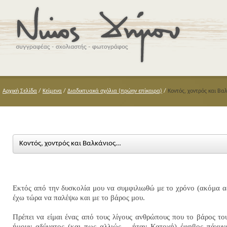
Αρχική Σελίδα
/
Κείμενα
/
Διαδικτυακά σχόλια (πρώην επίκαιρα)
/
Κοντός, χοντρός και Βα
Κοντός, χοντρός και Βαλκάνιος…
Εκτός από την δυσκολία μου να συμφιλιωθώ με το χρόνο (ακόμα α
έχω τώρα να παλέψω και με το βάρος μου.
Πρέπει να είμαι ένας από τους λίγους ανθρώπους που το βάρος το
ήμουν αδύνατος (και πως αλλιώς – ήταν Κατοχή) έφηβος πάχυνα