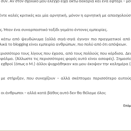
συν. Αν στον σχολικό μου έλεγχο είχα οκτώ δεκάρια και ένα εφτάρι – μό
ντε καλές κριτικές και μία αρνητική, μόνον η αρνητική με απασχολούσε
 Ήταν ένα συναρπαστικό ταξίδι γεμάτο έντονες εμπειρίες.
ε κάτω από ψευδώνυμα (αλλά σιγά-σιγά έγιναν πιο πραγματικοί από
λικά το blogging είναι εμπειρία ανθρώπων, πιο πολύ από ότι απόψεων.
ρισσότερο τους λίγους που έχασα, από τους πολλούς που κέρδισα. Δεν
φάλμα. (Άλλωστε τις περισσότερες φορές αυτό είναι ασαφές). Σημασία
ν εχθροί (όπως ο Μ.) άλλοι ψυχράθηκαν και μου έκοψαν την καλημέρα 
 με στήριξαν, που συνεχίζουν – αλλά σκέπτομαι περισσότερο αυτού
 οι άνθρωποι – αλλά κατά βάθος αυτό δεν θα θέλαμε όλοι;
Επόμ