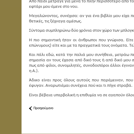
Από παιδί μέτραγε για μένα το πλην περισσότερο από το 
εφτάρι μου έμενε στο νου.
Μεγαλώνοντας, συνέχισα: αν για ένα βιβλίο μου είχα πέ
θετικές, τις ξέχναγα αμέσως.
Σύντομα συμπληρώνω δύο χρόνια στον χώρο των μπλογκς.
Η πιο σημαντική ήταν οι άνθρωποι που γνώρισα. Είτ
επώνυμους) είτε και με τα πραγματικά τους ονόματα. Τε
Και πάλι εδώ, κατά την παλιά μου συνήθεια, μετράω πε
σημασία αν τους έχασα από δικό τους ή από δικό μου σ
πως από φίλοι, συνομιλητές, συνοδοιπόροι άλλοι έγινα
η Α.).
Άδικο είναι προς όλους αυτούς που παρέμειναν, που
έφυγαν. Αναρωτιέμαι συνέχεια πού και τι πήγε στραβά.
Είναι βέβαια υπερβολική η επιθυμία να σε αγαπούν όλοι
Προηγούμενο