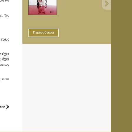
νο το
. Τις
Περισσότερα
Περισ
 τους
 έχει
 έχει
(όπως
ς που
ενο