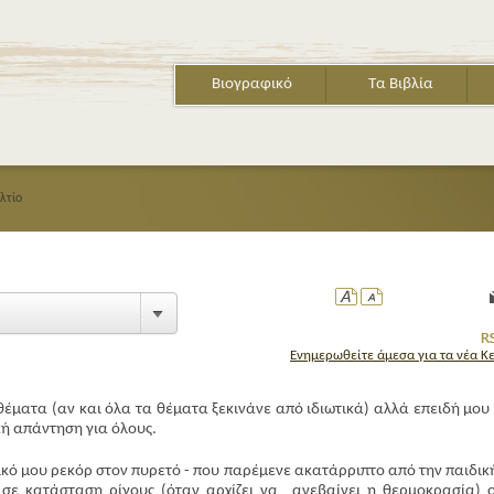
Βιογραφικό
Τα Βιβλία
λτίο
Ενημερωθείτε άμεσα για τα νέα Κ
έματα (αν και όλα τα θέματα ξεκινάνε από ιδιωτικά) αλλά επειδή μου 
κή απάντηση για όλους.
ικό μου ρεκόρ στον πυρετό - που παρέμενε ακατάρριπτο από την παιδικ
α σε κατάσταση ρίγους (όταν αρχίζει να ανεβαίνει η θερμοκρασία) 