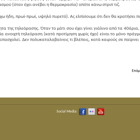
μού (όταν έχει ανέβει η θερμοκρασία) οπότε κάνω στριπ τιζ.
χω ήδη, πρωί-πρωί, υψηλό πυρετό). Ας ελπίσουμε ότι δεν θα κρατήσει π
α της τηλεόρασης. Όταν το μάτι σου έχει γίνει γιάλινο από τα 40άρια,
μία ανοιχτή τηλεόραση (κατά προτίμηση χωρίς ήχο) είναι το μόνο πράγμ
πασχολεί. Δεν πολυκαταλαβαίνεις τι βλέπεις, κατά καιρούς σε παίρνει 
Επόμ
Social Media: