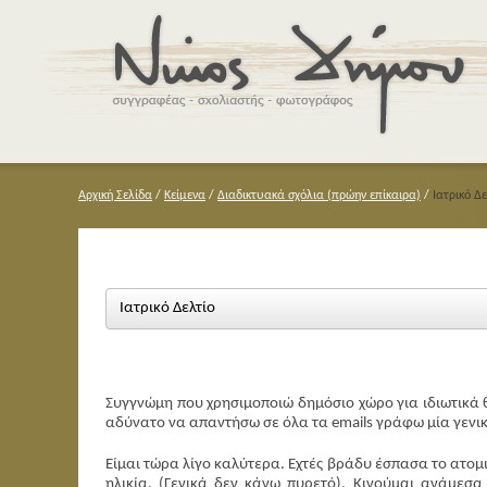
Αρχική Σελίδα
/
Κείμενα
/
Διαδικτυακά σχόλια (πρώην επίκαιρα)
/
Ιατρικό Δε
Ιατρικό Δελτίο
Συγγνώμη που χρησιμοποιώ δημόσιο χώρο για ιδιωτικά θ
αδύνατο να απαντήσω σε όλα τα emails γράφω μία γενι
Είμαι τώρα λίγο καλύτερα. Εχτές βράδυ έσπασα το ατομ
ηλικία. (Γενικά δεν κάνω πυρετό). Κινούμαι ανάμεσ