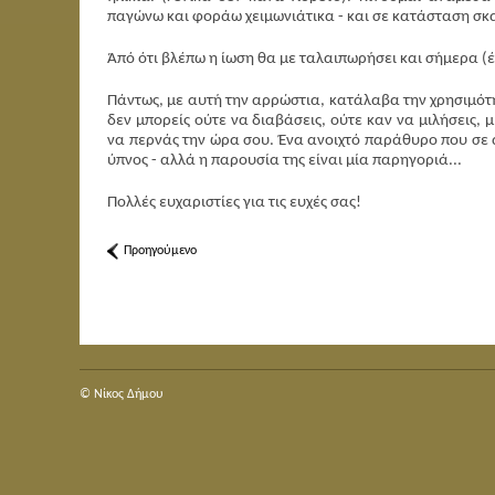
παγώνω και φοράω χειμωνιάτικα - και σε κατάσταση σκασ
Άπό ότι βλέπω η ίωση θα με ταλαιπωρήσει και σήμερα (έ
Πάντως, με αυτή την αρρώστια, κατάλαβα την χρησιμότητ
δεν μπορείς ούτε να διαβάσεις, ούτε καν να μιλήσεις, 
να περνάς την ώρα σου. Ένα ανοιχτό παράθυρο που σε α
ύπνος - αλλά η παρουσία της είναι μία παρηγοριά...
Πολλές ευχαριστίες για τις ευχές σας!
Προηγούμενο
© Nίκος Δήμου