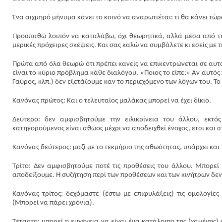
Ένα αιχμηρό μήνυμα κάνει το κοινό να αναρωτιέται: τι θα κάνει τώρ
Προσπαθώ λοιπόν να καταλάβω, όχι θεωρητικά, αλλά μέσα από τη
μερικές πρόχειρες σκέψεις. Και σας καλώ να συμβάλετε κι εσείς με τ
Πρώτα από όλα θεωρώ ότι πρέπει κανείς να επικεντρώνεται σε αυτό
είναι το κύριο πρόβλημα κάθε διαλόγου. «Ποιος το είπε:» Αν αυτός π
Γαύρος, κλπ.) δεν εξετάζουμε καν το περιεχόμενο των λόγων του. Το 
Κανόνας πρώτος: Και ο τελευταίος μαλάκας μπορεί να έχει δίκιο.
Δεύτερο: δεν αμφισβητούμε την ειλικρίνεια του άλλου, εκτό
κατηγορούμενος είναι αθώος μέχρι να αποδειχθεί ένοχος, έτσι και 
Κανόνας δεύτερος: μαζί με το τεκμήριο της αθωότητας, υπάρχει και τ
Τρίτο: Δεν αμφισβητούμε ποτέ τις προθέσεις του άλλου. Μπορεί
αποδείξουμε. Η συζήτηση περί των προθέσεων και των κινήτρων δεν
Κανόνας τρίτος: δεχόμαστε (έστω με επιφυλάξεις) τις ομολογίε
(Μπορεί να πάρει χρόνια).
Τέταρτο: μπορεί η ευγένεια να είναι ένα κατάλοιπο της (χαμένης