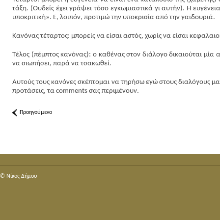
τάξη. (Ουδείς έχει γράψει τόσο εγκωμιαστικά γι αυτήν). Η ευγένει
υποκριτική». Ε, λοιπόν, προτιμώ την υποκρισία από την γαϊδουριά.
Κανόνας τέταρτος: μπορείς να είσαι αστός, χωρίς να είσαι κεφαλαι
Τέλος (πέμπτος κανόνας): ο καθένας στον διάλογο δικαιούται μία 
να σιωπήσει, παρά να τσακωθεί.
Αυτούς τους κανόνες σκέπτομαι να τηρήσω εγώ στους διαλόγους μας.
προτάσεις, τα comments σας περιμένουν.
Προηγούμενο
© Nίκος Δήμου