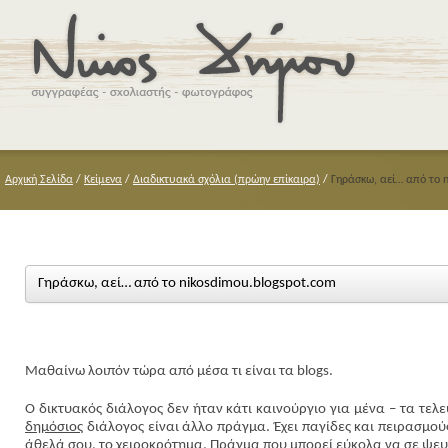
Αρχική Σελίδα
/
Κείμενα
/
Διαδικτυακά σχόλια (πρώην επίκαιρα)
/
Γηράσκω, αεί… από το 
Γηράσκω, αεί… από το nikosdimou.blogspot.com
Μαθαίνω λοιπόν τώρα από μέσα τι είναι τα blogs.
Ο δικτυακός διάλογος δεν ήταν κάτι καινούργιο για μένα – τα τε
δημόσιος
διάλογος είναι άλλο πράγμα. Έχει παγίδες και πειρασμούς
άθελά σου, το χειροκρότημα. Πράγμα που μπορεί εύκολα να σε ψευτ