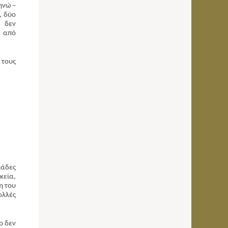
ηνώ –
, δύο
, δεν
ι από
 τους
ιάδες
κεία,
η του
ολλές
ο δεν