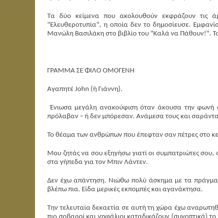
Τα δύο κείμενα που ακολουθούν εκφράζουν τις άμ
"Ελευθεροτυπία", η οποία δεν το δημοσίευσε. Εμφανίσ
Μανώλη Βασιλάκη στο βιβλίο του "Καλά να Πάθουν!". Τ
ΓΡΑΜΜΑ ΣΕ ΦΙΛΟ ΟΜΟΓΕΝΗ
Αγαπητέ John (ή Γιάννη).
Ένιωσα μεγάλη ανακούφιση όταν άκουσα την φωνή σο
πρόλαβαν – ή δεν μπόρεσαν. Ανάμεσα τους και σαράντα τ
Το θέαμα των ανθρώπων που έπεφταν σαν πέτρες στο κεν
Μου ζητάς να σου εξηγήσω γιατί οι συμπατριώτες σου, 
στα γήπεδα για τον Μπιν Λάντεν.
Δεν έχω απάντηση. Νιώθω πολύ άσκημα με τα πράγματ
βλέπω πια. Είδα μερικές εκπομπές και αγανάκτησα.
Την τελευταία δεκαετία σε αυτή τη χώρα έχω αναρωτηθε
πιο σοβαροί και νηφάλιοι καταδικάζουν (συνοπτικά) τ