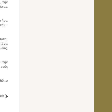
, την
εται.
κτήρα
ται –
ποτα.
τί να
ρωας,
ι την
 ενός
θώ το
ενο