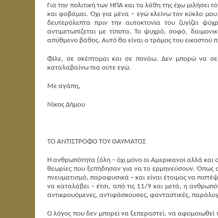
Για την πολιτική των ΗΠΑ και τα λάθη της έχω μιλήσει 
και φοβάμαι. Όχι για μένα – εγώ κλείνω τον κύκλο μο
δευτερόλεπτα πριν την αυτοκτονία του ζυγίζει ψύ
αντιμετωπίζεται με τίποτα. Το ψυχρό, σοφό, δαιμονι
απύθμενο βάθος. Αυτό θα είναι ο τρόμος του εικοστού 
Φίλε, σε σκέπτομαι και σε πονάω. Δεν μπορώ να σε 
καταλαβαίνω πια ούτε εγώ.
Με αγάπη,
Νίκος Δήμου
ΤΟ ΑΝΤΙΣΤΡΟΦΟ ΤΟΥ ΘΑΥΜΑΤΟΣ
Η ανθρωπότητα (όλη – όχι μόνο οι Αμερικανοί αλλά και ο
θεωρίες που ξεπήδησαν για να το ερμηνεύσουν. Όπως
πνευματισμό, παραφυσικά – και είναι έτοιμος να πιστέψε
να καταλάβει – έτσι, από τις 11/9 και μετά, η ανθρωπ
αντικρουόμενες, αντιφάσκουσες, φανταστικές, παράλογε
Ο λόγος που δεν μπορεί να ξεπεραστεί, να αφομοιωθεί 