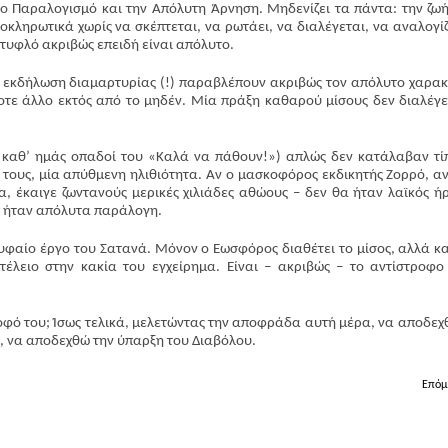
το Παραλογισμό και την Απόλυτη Άρνηση. Μηδενίζει τα πάντα: την ζωή
οκληρωτικά χωρίς να σκέπτεται, να ρωτάει, να διαλέγεται, να αναλογίζ
 τυφλό ακριβώς επειδή είναι απόλυτο.
, εκδήλωση διαμαρτυρίας (!) παραβλέπουν ακριβώς τον απόλυτο χαρα
οτε άλλο εκτός από το μηδέν. Μία πράξη καθαρού μίσους δεν διαλέγε
ι καθ’ ημάς οπαδοί του «Καλά να πάθουν!») απλώς δεν κατάλαβαν τί
τους, μία απύθμενη ηλιθιότητα. Αν ο μασκοφόρος εκδικητής Ζορρό, αν
, έκαιγε ζωντανούς μερικές χιλιάδες αθώους – δεν θα ήταν λαϊκός ή
α ήταν απόλυτα παράλογη.
φαίο έργο του Σατανά. Μόνον ο Εωσφόρος διαθέτει το μίσος, αλλά κα
έλειο στην κακία του εγχείρημα. Είναι – ακριβώς – το αντίστροφο
ροφό του; Ίσως τελικά, μελετώντας την αποφράδα αυτή μέρα, να αποδεχ
ό, να αποδεχθώ την ύπαρξη του Διαβόλου.
Επόμ