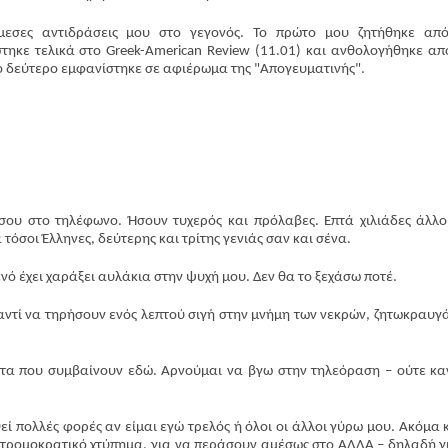
εσες αντιδράσεις μου στο γεγονός. Το πρώτο μου ζητήθηκε απ
τηκε τελικά στο Greek-American Review (11.01) και ανθολογήθηκε απ
ο δεύτερο εμφανίστηκε σε αφιέρωμα της "Απογευματινής".
Περισσότερα
υ στο τηλέφωνο. Ήσουν τυχερός και πρόλαβες. Επτά χιλιάδες άλλο
όσοι Έλληνες, δεύτερης και τρίτης γενιάς σαν και σένα.
ό έχει χαράξει αυλάκια στην ψυχή μου. Δεν θα το ξεχάσω ποτέ.
αντί να τηρήσουν ενός λεπτού σιγή στην μνήμη των νεκρών, ζητωκραυγ
α που συμβαίνουν εδώ. Αρνούμαι να βγω στην τηλεόραση – ούτε κα
ί πολλές φορές αν είμαι εγώ τρελός ή όλοι οι άλλοι γύρω μου. Ακόμα κ
ο τρομοκρατικό χτύπημα, για να περάσουν αμέσως στο ΑΛΛΑ – δηλαδή γ