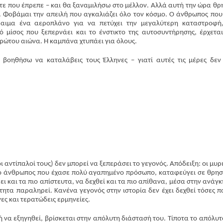
τότε που έπρεπε – και θα ξαναμιλήσω στο μέλλον. Αλλά αυτή την ώρα θρ
υ. Φοβάμαι την απειλή που αγκαλιάζει όλο τον κόσμο. Ο άνθρωπος που
χραιμα ένα αεροπλάνο για να πετύχει την μεγαλύτερη καταστροφή
κό μίσος που ξεπερνάει και το ένστικτο της αυτοσυντήρησης, έρχετα
πρώτου αιώνα. Η καμπάνα χτυπάει για όλους.
βοηθήσω να καταλάβεις τους Έλληνες – γιατί αυτές τις μέρες δεν
ι αντίπαλοί τους) δεν μπορεί να ξεπεράσει το γεγονός. Απόδειξη: οι μυρ
 ο άνθρωπος που έχασε πολύ αγαπημένο πρόσωπο, καταφεύγει σε θρησ
ι και τα πιο απίστευτα, να δεχθεί και τα πιο απίθανα, μέσα στην ανάγκ
ότητα παραληρεί. Κανένα γεγονός στην ιστορία δεν έχει δεχθεί τόσες π
ς και τερατώδεις ερμηνείες.
ή να εξηγηθεί, βρίσκεται στην απόλυτη διάστασή του. Τίποτα το απόλυτ