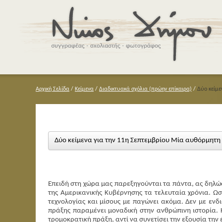
Αρχική Σελίδα
/
Κείμενα
/
Διαδικτυακά σχόλια (πρώην επίκαιρα)
/
Δύο κείμε
Δύο κείμενα για την 11η Σεπτεμβρίου Μία αυθόρμητη
Επειδή στη χώρα μας παρεξηγούνται τα πάντα, ας δηλώ
της Αμερικανικής Κυβέρνησης τα τελευταία χρόνια. Ω
τεχνολογίας και μίσους με παγώνει ακόμα. Δεν με ενδι
πράξης παραμένει μοναδική στην ανθρώπινη ιστορία.
τρομοκρατική πράξη, αντί να συνετίσει την εξουσία την 