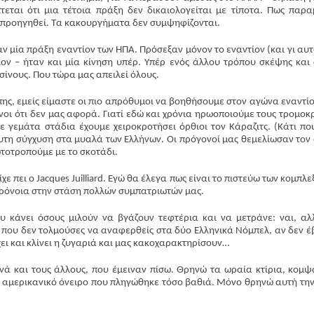
εται ότι μια τέτοια πράξη δεν δικαιολογείται με τίποτα. Πως παρα
χε προηγηθεί. Τα κακουργήματα δεν συμψηφίζονται.
ν μία πράξη εναντίον των ΗΠΑ. Πρόσεξαν μόνον το εναντίον (και γι αυτ
ον – ήταν και μία κίνηση υπέρ. Υπέρ ενός άλλου τρόπου σκέψης και 
σίνους. Που τώρα μας απειλεί όλους.
πης, εμείς είμαστε οι πιο απρόθυμοι να βοηθήσουμε στον αγώνα εναντίο
οι ότι δεν μας αφορά. Γιατί εδώ και χρόνια ηρωοποιούμε τους τρομοκ
σε γεμάτα στάδια έχουμε χειροκροτήσει όρθιοι τον Κάραζιτς. (Κάτι πο
λυτη σύγχυση στα μυαλά των Ελλήνων. Οι πρόγονοί μας θεμελίωσαν τον
ωτοτροπούμε με το σκοτάδι.
χε πει ο Jacques Juilliard. Εγώ θα έλεγα πως είναι το πιστεύω των κομπλε
ικρόνοια στην στάση πολλών συμπατριωτών μας.
υ κάνει όσους μιλούν να βγάζουν τεφτέρια και να μετράνε: ναι, αλ
 που δεν τολμούσες να αναφερθείς στα δύο Ελληνικά Νόμπελ, αν δεν έ
χει και κλίνει η ζυγαριά και μας κακοχαρακτηρίσουν…
ά και τους άλλους, που έμειναν πίσω. Θρηνώ τα ωραία κτίρια, κομψ
ο αμερικανικό όνειρο που πληγώθηκε τόσο βαθιά. Μόνο θρηνώ αυτή τη