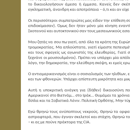
το δικαιολογήσουν άμεσα ή έμμεσα. Κανείς δεν σκέπτ
εγκληματική, άνανδρη και αποτρόπαια – ό,τι και αν εί
Οι περισσότεροι συμπατριώτες μας είδαν την επίθεση σα
επιδοκίμασαν). Όμως δεν ήταν μόνο μία κίνηση εναντί
Σκοτεινού και αυτοκτονικού σαν τους μεσαιωνικούς ασα
Μου ζητάς να σου πω γιατί, από όλα τα κράτη της Ευρώ
τρομοκρατίας. Μα απλούστατα, γιατί είμαστε πεπεισμέν
και τους σφαγείς ως αγωνιστές της ελευθερίας. Γιατί 
ξεχνάνε οι μουσουλμάνοι). Πρέπει να υπάρχει μία από
λόγο, την δημοκρατία, την ελεύθερη σκέψη, κι εμείς ερ
Ο αντιαμερικανισμός είναι ο σοσιαλισμός των ηλιθίων, εί
και των φθονερών. Υπάρχει απίστευτη μικρότητα και μ
Αυτή η υποκριτική ανάγκη για (δήθεν) δικαιοσύνη πο
Αμερικανοί στο Βιετνάμ… στο Ιράκ… Θυμάμαι τα χρόνια
δίπλα και τα Σοβιετικά Λένιν. Πολιτική Ορθότης. Μην τύ
Εγώ θρηνώ τους ανύποπτους νεκρούς. Θρηνώ τα ορφαν
αστραφτερά, που έγιναν σκελετοί και στάχτη. Θρηνώ τ
– κι ας με πούνε πράκτορα της CIA.