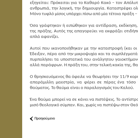
εξηγείται: Πρόκειται για το Καθαρό Κακό – τον Απόλυ
ανθρωπιά, την λογική, την δημιουργία. Καταστρέφει ολ
Μόνο τυφλό μίσος υπάρχει πίσω από μία τέτοια πράξη –
Όσα γράφτηκαν ή ειπώθηκαν για αντίδραση, εκδίκηση
της πράξης. Αυτός της απαγορεύει να εκφράζει οτιδήπ
απλά αφανίζει.
Αυτοί που ικανοποιήθηκαν με την καταστροφή (και ο
Έδειξαν, πέρα από την μικροψυχία και τα συμπλέγματά 
πυρπολήσει τα υποστατικά του ανάλγητου γαιοκτήμονα
αλλά παράφρων. Η πράξη του, στην τελική κακία της, θ
Ο θρησκευόμενος θα όφειλε να θεωρήσει την 11/9 κορυ
απαράμιλλη μαεστρία, να φέρει σε πέρας ένα τόσο τ
θαύματος. Το θαύμα είναι ο παραλογισμός του Καλού.
Ένα θαύμα μπορεί να σε κάνει να πιστέψεις. Το αντίστ
μισό θεολογικό σύμπαν. Και, χωρίς να πιστέψω στον Θε
Προηγούμενο