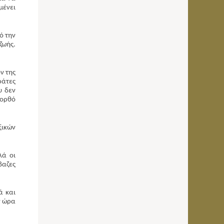
μένει
ό την
ζωής.
ν της
ράτες
υ δεν
 ορθό
ξικών
λά οι
βαζες
ά και
ν ώρα