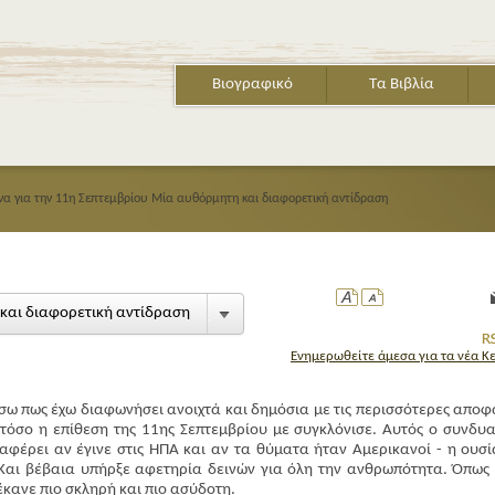
Βιογραφικό
Τα Βιβλία
να για την 11η Σεπτεμβρίου Μία αυθόρμητη και διαφορετική αντίδραση
 και διαφορετική αντίδραση
Ενημερωθείτε άμεσα για τα νέα Κ
ΤΟ ΒΙΒΛΙΟ ΤΩΝ ΓΑΤΩΝ
Το εμβληματικό κα
σω πως έχω διαφωνήσει ανοιχτά και δημόσια με τις περισσότερες αποφ
αγαπημένο βιβλίο 
στόσο η επίθεση της 11ης Σεπτεμβρίου με συγκλόνισε. Αυτός ο συνδυ
Δ. σε νέα έκτη έκδ
αφέρει αν έγινε στις ΗΠΑ και αν τα θύματα ήταν Αμερικανοί - η ουσί
 Και βέβαια υπήρξε αφετηρία δεινών για όλη την ανθρωπότητα. Όπως
έκανε πιο σκληρή και πιο ασύδοτη.