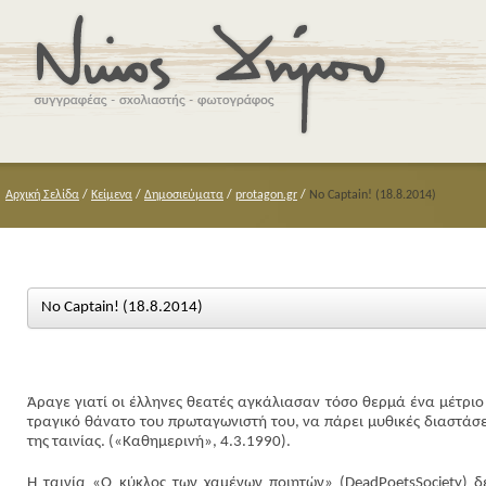
Αρχική Σελίδα
/
Κείμενα
/
Δημοσιεύματα
/
protagon.gr
/
No Captain! (18.8.2014)
No Captain! (18.8.2014)
Άραγε γιατί οι έλληνες θεατές αγκάλιασαν τόσο θερμά ένα μέτριο 
τραγικό θάνατο του πρωταγωνιστή του, να πάρει μυθικές διαστάσε
της ταινίας. («Καθημερινή», 4.3.1990).
Η ταινία «Ο κύκλος των χαμένων ποιητών» (
Dead
Poets
Society
) δ