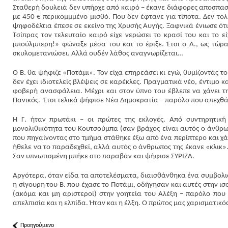
Σταθερή δουλειά δεν υπήρχε από καιρό – έκανε διάφορες αποσπασμ
με 450 € περικομμμένο μισθό. Που δεν έφτανε για τίποτα. Δεν το
ψηφοδέλτια έπεσε σε εκείνο της Χρυσής Αυγής. Ξαφνικά ένιωσε ότι
Τσίπρας τον τελευταίο καιρό είχε νερώσει το κρασί του και το εί
μπούλμπερη!» φώναξε μέσα του και το έριξε. Έτσι ο Α., ως τώρα
σκυλομετανιώσει. Αλλά ουδέν λάθος αναγνωρίζεται…
Ο Β. θα ψήφιζε «Ποτάμι». Τον είχα επηρεάσει κι εγώ, θυμίζοντάς του
δεν έχει ιδιοτελείς βλέψεις σε καρέκλες. Πραγματικά νέο, έντιμο 
φοβερή ανασφάλεια. Μέχρι και στον ύπνο του έβλεπε να χάνει την 
Πανικός. Έτσι τελικά ψήφισε Νέα Δημοκρατία – παρόλο που απεχθάν
Η Γ. ήταν πρωτάκι – οι πρώτες της εκλογές. Από συντηρητική δ
μονολιθικότητα του Κουτσούμπα (σαν βράχος είναι αυτός ο άνθρωπ
που πηγαίνοντας στο τμήμα στάθηκε έξω από ένα περίπτερο και χ
ήθελε να το παραδεχθεί, αλλά αυτός ο άνθρωπος της έκανε «κλικ».
Σαν υπνωτισμένη μπήκε στο παραβάν και ψήφισε ΣΥΡΙΖΑ.
Αργότερα, όταν είδα τα αποτελέσματα, διαισθάνθηκα ένα συμβολι
η σίγουρη του Β. που έχασε το Ποτάμι, οδήγησαν και αυτές στην ισ
(ακόμα και μη αριστεροί) στην γοητεία του Αλέξη – παρόλο που 
απελπισία και η ελπίδα. Ήταν και η έλξη. Ο πρώτος μας χαρισματικό
Προηγούμενο