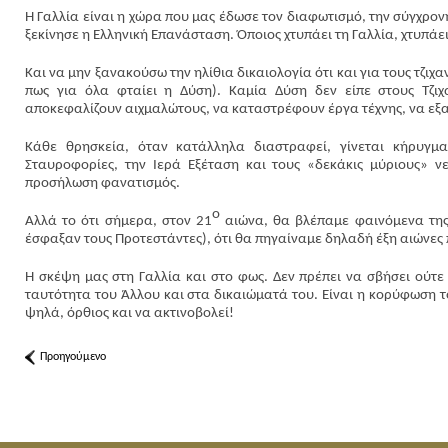
Η Γαλλία είναι η χώρα που μας έδωσε τον διαφωτισμό, την σύγχρον
ξεκίνησε η Ελληνική Επανάσταση. Όποιος χτυπάει τη Γαλλία, χτυπάει
Και να μην ξανακούσω την ηλίθια δικαιολογία ότι και για τους τζιχ
πως για όλα φταίει η Δύση). Καμία Δύση δεν είπε στους Τζιχ
αποκεφαλίζουν αιχμαλώτους, να καταστρέφουν έργα τέχνης, να ε
Κάθε θρησκεία, όταν κατάλληλα διαστραφεί, γίνεται κήρυγμ
Σταυροφορίες, την Ιερά Εξέταση και τους «δεκάκις μύριους» νε
προσήλωση φανατισμός.
ο
Αλλά το ότι σήμερα, στον 21
αιώνα, θα βλέπαμε φαινόμενα της
έσφαξαν τους Προτεστάντες), ότι θα πηγαίναμε δηλαδή έξη αιώνες 
Η σκέψη μας στη Γαλλία και στο φως. Δεν πρέπει να σβήσει ούτε
ταυτότητα του Άλλου και στα δικαιώματά του. Είναι η κορύφωση το
ψηλά, όρθιος και να ακτινοβολεί!
Προηγούμενο