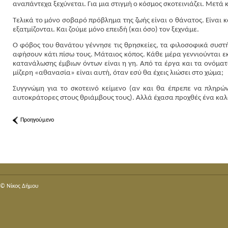
αναπάντεχα ξεχύνεται. Για μια στιγμή ο κόσμος σκοτεινιάζει. Μετά κ
Τελικά το μόνο σοβαρό πρόβλημα της ζωής είναι ο θάνατος. Είναι 
εξατμίζονται. Και ζούμε μόνο επειδή (και όσο) τον ξεχνάμε.
Ο φόβος του θανάτου γέννησε τις θρησκείες, τα φιλοσοφικά συστ
αφήσουν κάτι πίσω τους. Μάταιος κόπος. Κάθε μέρα γεννιούνται 
κατανάλωσης έμβιων όντων είναι η γη. Από τα έργα και τα ονόματα 
μίζερη «αθανασία» είναι αυτή, όταν εσύ θα έχεις λιώσει στο χώμα;
Συγγνώμη για το σκοτεινό κείμενο (αν και θα έπρεπε να πληρών
αυτοκράτορες στους θριάμβους τους). Αλλά έχασα προχθές ένα καλ
Προηγούμενο
© Nίκος Δήμου