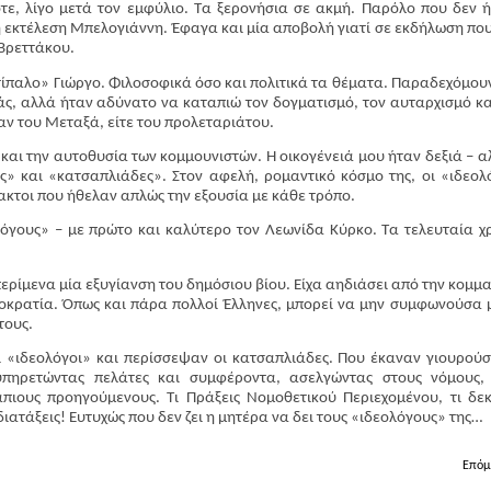
ότε, λίγο μετά τον εμφύλιο. Τα ξερονήσια σε ακμή. Παρόλο που δεν 
 η εκτέλεση Μπελογιάννη. Έφαγα και μία αποβολή γιατί σε εκδήλωση που
Βρεττάκου.
τίπαλο» Γιώργο. Φιλοσοφικά όσο και πολιτικά τα θέματα. Παραδεχόμου
άς, αλλά ήταν αδύνατο να καταπιώ τον δογματισμό, τον αυταρχισμό κα
αν του Μεταξά, είτε του προλεταριάτου.
αι την αυτοθυσία των κομμουνιστών. Η οικογένειά μου ήταν δεξιά – α
ς» και «κατσαπλιάδες». Στον αφελή, ρομαντικό κόσμο της, οι «ιδεολ
τακτοι που ήθελαν απλώς την εξουσία με κάθε τρόπο.
όγους» – με πρώτο και καλύτερο τον Λεωνίδα Κύρκο. Τα τελευταία χ
ερίμενα μία εξυγίανση του δημόσιου βίου. Είχα αηδιάσει από την κομμα
ιοκρατία. Όπως και πάρα πολλοί Έλληνες, μπορεί να μην συμφωνούσα μ
τους.
ι «ιδεολόγοι» και περίσσεψαν οι κατσαπλιάδες. Που έκαναν γιουρούσ
ξυπηρετώντας πελάτες και συμφέροντα, ασελγώντας στους νόμους,
πιους προηγούμενους. Τι Πράξεις Νομοθετικού Περιεχομένου, τι δε
διατάξεις! Ευτυχώς που δεν ζει η μητέρα να δει τους «ιδεολόγους» της…
Επόμ