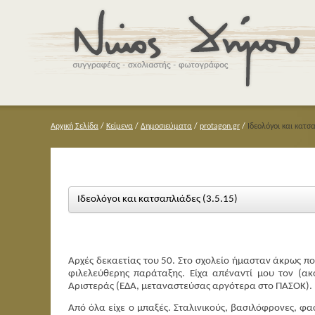
Αρχική Σελίδα
/
Κείμενα
/
Δημοσιεύματα
/
protagon.gr
/
Ιδεολόγοι και κατσ
Ιδεολόγοι και κατσαπλιάδες (3.5.15)
Αρχές δεκαετίας του 50. Στο σχολείο ήμασταν άκρως πο
φιλελεύθερης παράταξης. Είχα απέναντί μου τον (ακ
Αριστεράς (ΕΔΑ, μεταναστεύσας αργότερα στο ΠΑΣΟΚ).
Από όλα είχε ο μπαξές. Σταλινικούς, βασιλόφρονες, φα