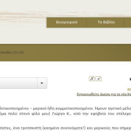
Βιογραφικό
Τα Βιβλία
απλιάδες (3.5.15)
Ενημερωθείτε άμεσα για τα νέα Κ
λιτικοποιημένοι – μερικοί ήδη κομματικοποιημένοι. Ήμουν ηγετικό μέλο
όμα πολύ στενό φίλο μου) Γιώργο Κ., από την εφηβεία του στέλεχο
σίστες, ένα τροτσκιστή (καημένε συνονόματε!) και μερικούς που σήμε