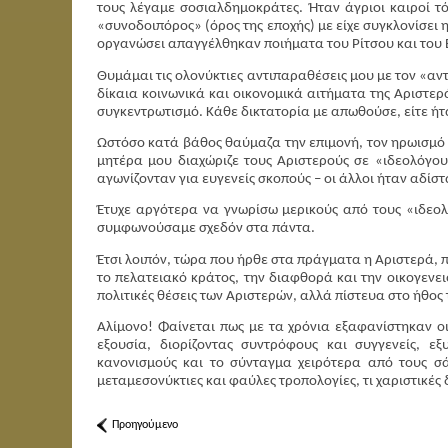
τους λέγαμε σοσιαλδημοκράτες. Ήταν άγριοι καιροί τ
«συνοδοιπόρος» (όρος της εποχής) με είχε συγκλονίσει
οργανώσει απαγγέλθηκαν ποιήματα του Ρίτσου και του 
Θυμάμαι τις ολονύκτιες αντιπαραθέσεις μου με τον «αν
δίκαια κοινωνικά και οικονομικά αιτήματα της Αριστερ
συγκεντρωτισμό. Κάθε δικτατορία με απωθούσε, είτε ήτ
Ωστόσο κατά βάθος θαύμαζα την επιμονή, τον ηρωισμό κ
μητέρα μου διαχώριζε τους Αριστερούς σε «ιδεολόγου
αγωνίζονταν για ευγενείς σκοπούς – οι άλλοι ήταν αδίσ
Έτυχε αργότερα να γνωρίσω μερικούς από τους «ιδεολ
συμφωνούσαμε σχεδόν στα πάντα.
Έτσι λοιπόν, τώρα που ήρθε στα πράγματα η Αριστερά, π
το πελατειακό κράτος, την διαφθορά και την οικογενε
πολιτικές θέσεις των Αριστερών, αλλά πίστευα στο ήθος 
Αλίμονο! Φαίνεται πως με τα χρόνια εξαφανίστηκαν ο
εξουσία, διορίζοντας συντρόφους και συγγενείς, ε
κανονισμούς και το σύνταγμα χειρότερα από τους σά
μεταμεσονύκτιες και φαύλες τροπολογίες, τι χαριστικές 
Προηγούμενο