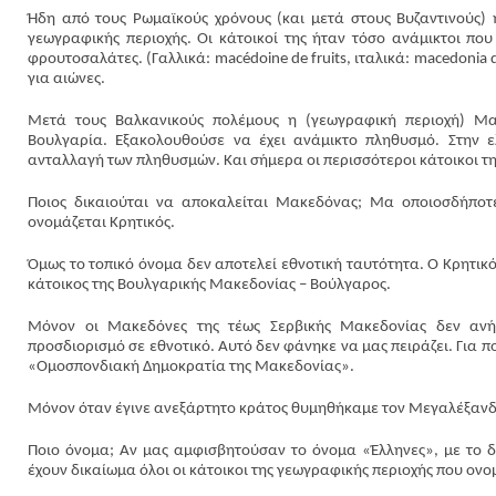
Ήδη από τους Ρωμαϊκούς χρόνους (και μετά στους Βυζαντινούς)
γεωγραφικής περιοχής. Οι κάτοικοί της ήταν τόσο ανάμικτοι πο
φρουτοσαλάτες. (Γαλλικά: macédoine de fruits, ιταλικά: macedonia di
για αιώνες.
Μετά τους Βαλκανικούς πολέμους η (γεωγραφική περιοχή) Μα
Βουλγαρία. Εξακολουθούσε να έχει ανάμικτο πληθυσμό. Στην 
ανταλλαγή των πληθυσμών. Και σήμερα οι περισσότεροι κάτοικοι της
Ποιος δικαιούται να αποκαλείται Μακεδόνας; Μα οποιοσδήποτε
ονομάζεται Κρητικός.
Όμως το τοπικό όνομα δεν αποτελεί εθνοτική ταυτότητα. Ο Κρητικός
κάτοικος της Βουλγαρικής Μακεδονίας – Βούλγαρος.
Μόνον οι Μακεδόνες της τέως Σερβικής Μακεδονίας δεν ανή
προσδιορισμό σε εθνοτικό. Αυτό δεν φάνηκε να μας πειράζει. Για π
«Ομοσπονδιακή Δημοκρατία της Μακεδονίας».
Μόνον όταν έγινε ανεξάρτητο κράτος θυμηθήκαμε τον Μεγαλέξανδρ
Ποιο όνομα; Αν μας αμφισβητούσαν το όνομα «Έλληνες», με το 
έχουν δικαίωμα όλοι οι κάτοικοι της γεωγραφικής περιοχής που ον