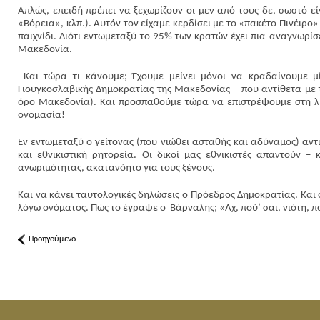
Απλώς, επειδή πρέπει να ξεχωρίζουν οι μεν από τους δε, σωστό ε
«Βόρεια», κλπ.). Αυτόν τον είχαμε κερδίσει με το «πακέτο Πινέιρ
παιχνίδι. Διότι εντωμεταξύ το 95% των κρατών έχει πια αναγνωρί
Μακεδονία.
Και τώρα τι κάνουμε; Έχουμε μείνει μόνοι να κραδαίνουμε
Γιουγκοσλαβικής Δημοκρατίας της Μακεδονίας – που αντίθετα με 
όρο Μακεδονία). Και προσπαθούμε τώρα να επιστρέψουμε στη λ
ονομασία!
Εν εντωμεταξύ ο γείτονας (που νιώθει ασταθής και αδύναμος) αντ
και εθνικιστική ρητορεία. Οι δικοί μας εθνικιστές απαντούν 
ανωριμότητας, ακατανόητο για τους ξένους.
Και να κάνει ταυτολογικές δηλώσεις ο Πρόεδρος Δημοκρατίας. Και
λόγω ονόματος. Πώς το έγραψε ο Βάρναλης; «Αχ, πού’ σαι, νιότη, π
Προηγούμενο