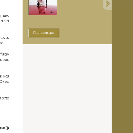
ήτων.
λά να
Περισσότερα
Περισσότερ
φωνο.
το.
 ήταν
νουμε
ε και
 Οκτώ
ω από
ενο