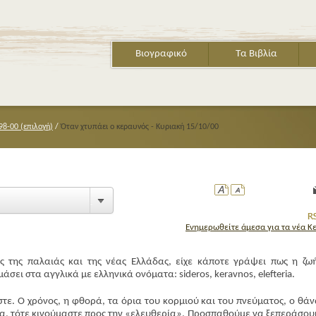
Βιογραφικό
Τα Βιβλία
98-00 (επιλογή)
/
Όταν χτυπάει ο κεραυνός - Κυριακή 15/10/00
Ενημερωθείτε άμεσα για τα νέα Κ
 της παλαιάς και της νέας Ελλάδας, είχε κάποτε γράψει πως η ζω
σει στα αγγλικά με ελληνικά ονόματα: sideros, keravnos, elefteria.
ε. Ο χρόνος, η φθορά, τα όρια του κορμιού και του πνεύματος, ο θάν
α, τότε κινούμαστε προς την «ελευθερία». Προσπαθούμε να ξεπεράσου