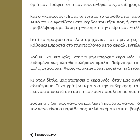
όριά μας. Γράφει: «για μας τους ανθρώπους, ο σίδηρος ε
Και ο «κεραυνός»; Είναι το τυχαίο, το απρόβλεπτο, αυ
Αυτό που εμφανίζεται στο κέρδος του τζακ ποτ, ή στο
προβλέψουμε με βάση τη γνώση και την πείρα μας – αλ
Γιατί τα γράφω αυτά; Από αμηχανία. Γιατί πριν λίγες
Κάθομαι μπροστά στο πληκτρολόγιο με το κεφάλι εντελώ
Ζούμε – και ευτυχώς – σαν να μην υπήρχε ο κεραυνός. 
δεδομένο πως όλα θα κυλήσουν ομαλά. Παίρνουμε το κα
μόλις φτάσουμε. Χωρίς να σκεφτούμε πως είναι ενδεχόμ
Κι όταν δίπλα μας χτυπήσει ο κεραυνός, όταν μας αγγ
αδειάζουμε. Τι να γράψω τώρα για την κυβέρνηση, τα δ
περνάει μπροστά στα μάτια μου σαν παραλήρημα παρα
Ζούμε την ζωή μας πάνω σε μία λεπτή κρούστα πάγου. Κ
τον πάγο είναι ο Παράδεισος. Αλλά ακόμα κι αυτοί βουβ
Προηγούμενο