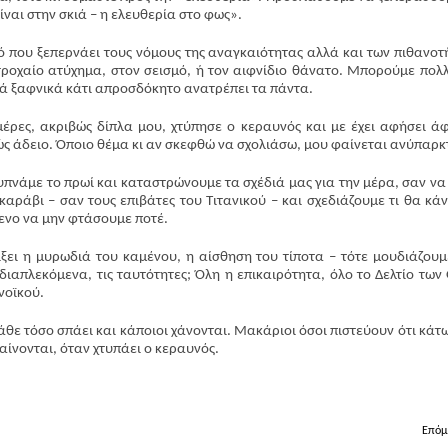
ίναι στην σκιά – η ελευθερία στο φως».
τό που ξεπερνάει τους νόμους της αναγκαιότητας αλλά και των πιθανοτ
 τροχαίο ατύχημα, στον σεισμό, ή τον αιφνίδιο θάνατο. Μπορούμε πολ
λά ξαφνικά κάτι απροσδόκητο ανατρέπει τα πάντα.
 μέρες, ακριβώς δίπλα μου, χτύπησε ο κεραυνός και με έχει αφήσει ά
ς άδειο. Όποιο θέμα κι αν σκεφθώ να σχολιάσω, μου φαίνεται ανύπαρκ
Ξυπνάμε το πρωί και καταστρώνουμε τα σχέδιά μας για την μέρα, σαν να
ράβι – σαν τους επιβάτες του Τιτανικού – και σχεδιάζουμε τι θα κά
ενο να μην φτάσουμε ποτέ.
ίξει η μυρωδιά του καμένου, η αίσθηση του τίποτα – τότε μουδιάζουμ
ιαπλεκόμενα, τις ταυτότητες; Όλη η επικαιρότητα, όλο το Δελτίο των
νοϊκού.
άθε τόσο σπάει και κάποιοι χάνονται. Μακάριοι όσοι πιστεύουν ότι κάτ
αίνονται, όταν χτυπάει ο κεραυνός.
Επόμ