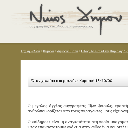
Αρχική Σελίδα
/
Κείμενα
/
Δημοσιεύματα
/
Εθνος, Το e-mail της Κυριακής 19
Όταν χτυπάει ο κεραυνός - Κυριακή 15/10/00
Ο μεγάλος άγγλος συγγραφέας Τζων Φάουλς, εραστής
ανθρώπου ορίζεται από τρεις παράγοντες. Τους είχε ονομά
O «σίδηρος» είναι η αναγκαιότητα στη οποία υπαγόμαστ
Όταν επαναστατούμε ενάντια στην σιδερένια νομοτέλει