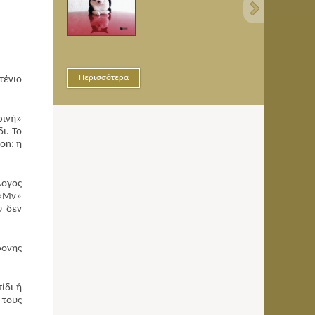
ότερα
Περισσότερα
τένιο
ρινή»
ι. Το
on: η
λογος
 «Μν»
υ δεν
ρονης
ίδι ή
 τους
.