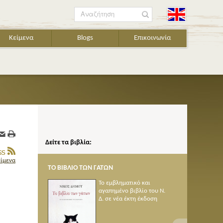
Αναζήτηση
Κείμενα
Blogs
Επικοινωνία
Δείτε τα βιβλία:
είμενα
Ο ΤΩΝ ΓΑΤΩΝ
ΠΟΙΗΜΑΤΑ 1950-2005
Το εμβληματικό και
αγαπημένο βιβλίο του Ν.
Δ. σε νέα έκτη έκδοση