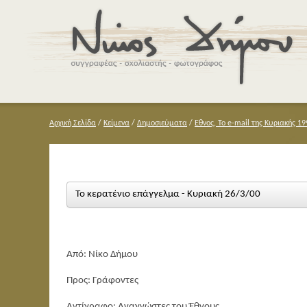
Αρχική Σελίδα
/
Κείμενα
/
Δημοσιεύματα
/
Εθνος, Το e-mail της Κυριακής 19
Το κερατένιο επάγγελμα - Κυριακή 26/3/00
Από: Νίκο Δήμου
Προς: Γράφοντες
Αντίγραφο: Αναγνώστες του Έθνους