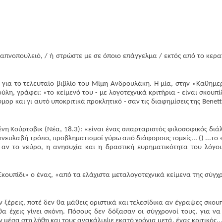
Περισσ
καπνοπουλειό, / ή στρώστε με σε όποιο επάγγελμα / εκτός από το κερα
 για το τελευταίο βιβλίο του Μίμη Ανδρουλάκη. Η μία, στην «Καθημε
λη, γράφει: «το κείμενό του - με λογοτεχνικά κριτήρια - είναι σκουπίδ
ύμορ και γι αυτό υποκριτικά προκλητικό - σαν τις διαφημίσεις της Benett
νη Κούρτοβικ (Νέα, 18.3): «είναι ένας σπαρταριστός φιλοσοφικός διά
νευλαβή τρόπο, προβληματισμοί γύρω από διάφορους τομείς... () ...το
 αν το νεύρο, η ανησυχία και η δραστική ευρηματικότητα του λόγο
Σκουπίδι» ο ένας, «από τα ελάχιστα μεταλογοτεχνικά κείμενα της σύγχ
 ξέρεις, ποτέ δεν θα μάθεις οριστικά και τελεσίδικα αν έγραψες σκουπ
 έχεις γίνει σκόνη. Πόσους δεν δόξασαν οι σύγχρονοί τους, για να
μέσα στη λήθη και τους ανακάλυψε εκατό χρόνια μετά, ένας κριτικός..