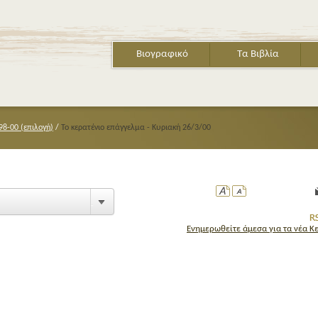
Βιογραφικό
Τα Βιβλία
98-00 (επιλογή)
/
Το κερατένιο επάγγελμα - Κυριακή 26/3/00
Ενημερωθείτε άμεσα για τα νέα Κ
ΤΟ ΒΙΒΛΙ