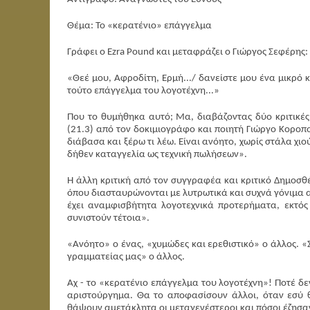
Θέμα: Το «κερατένιο» επάγγελμα
Γράφει ο Ezra Pound και μεταφράζει ο Γιώργος Σεφέρης:
«Θεέ μου, Αφροδίτη, Ερμή.../ δανείστε μου ένα μικρό 
τούτο επάγγελμα του λογοτέχνη...»
Που το θυμήθηκα αυτό; Μα, διαβάζοντας δύο κριτικές
(21.3) από τον δοκιμιογράφο και ποιητή Γιώργο Κοροπού
διάβασα και ξέρω τι λέω. Είναι ανόητο, χωρίς στάλα χιο
δήθεν καταγγελία ως τεχνική πωλήσεων».
Η άλλη κριτική από τον συγγραφέα και κριτικό Δημοσθέ
όπου διασταυρώνονται με λυτρωτικά και συχνά γόνιμα α
έχει αναμφισβήτητα λογοτεχνικά προτερήματα, εκτός
συνιστούν τέτοια».
«Ανόητο» ο ένας, «χυμώδες και ερεθιστικό» ο άλλος. «
γραμματείας μας» ο άλλος.
Αχ - το «κερατένιο επάγγελμα του λογοτέχνη»! Ποτέ δεν
αριστούργημα. Θα το αποφασίσουν άλλοι, όταν εσύ θα
θάψουν αμετάκλητα οι μεταγενέστεροι και πόσοι έζησαν 