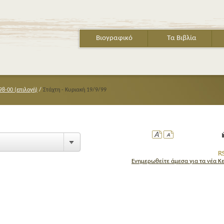
Βιογραφικό
Τα Βιβλία
98-00 (επιλογή)
/
Στάχτη - Κυριακή 19/9/99
Ενημερωθείτε άμεσα για τα νέα Κ
ΤΟ ΒΙΒΛ