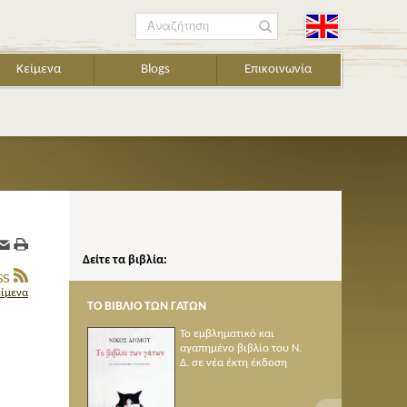
Αναζήτηση
Κείμενα
Blogs
Επικοινωνία
Δείτε τα βιβλία:
είμενα
ΙΟ ΤΩΝ ΓΑΤΩΝ
ΠΟΙΗΜΑΤΑ 1950-2005
Το εμβληματικό και
αγαπημένο βιβλίο του Ν.
Δ. σε νέα έκτη έκδοση