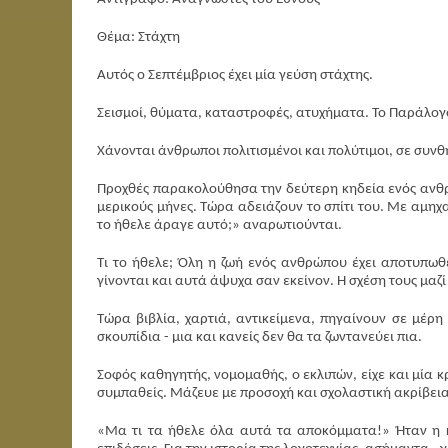
Θέμα: Στάχτη
Αυτός ο Σεπτέμβριος έχει μία γεύση στάχτης.
Σεισμοί, θύματα, καταστροφές, ατυχήματα. Το Παράλογο
Χάνονται άνθρωποι πολιτισμένοι και πολύτιμοι, σε συνθή
Προχθές παρακολούθησα την δεύτερη κηδεία ενός ανθρώπ
μερικούς μήνες. Τώρα αδειάζουν το σπίτι του. Με αμηχ
το ήθελε άραγε αυτό;» αναρωτιούνται.
Τι το ήθελε; Όλη η ζωή ενός ανθρώπου έχει αποτυπωθ
γίνονται και αυτά άψυχα σαν εκείνον. Η σχέση τους μαζί 
Τώρα βιβλία, χαρτιά, αντικείμενα, πηγαίνουν σε μέρη
σκουπίδια - μια και κανείς δεν θα τα ζωντανεύει πια.
Σοφός καθηγητής, νομομαθής, ο εκλιπών, είχε και μία κ
συμπαθείς. Μάζευε με προσοχή και σχολαστική ακρίβεια
«Μα τι τα ήθελε όλα αυτά τα αποκόμματα!» Ήταν η κ