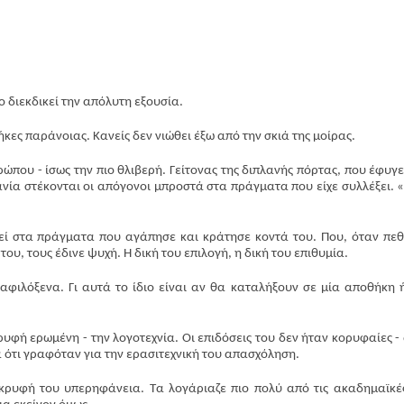
Περισ
 διεκδικεί την απόλυτη εξουσία.
κες παράνοιας. Κανείς δεν νιώθει έξω από την σκιά της μοίρας.
ου - ίσως την πιο θλιβερή. Γείτονας της διπλανής πόρτας, που έφυγε
ανία στέκονται οι απόγονοι μπροστά στα πράγματα που είχε συλλέξει. «
εί στα πράγματα που αγάπησε και κράτησε κοντά του. Που, όταν πεθ
του, τους έδινε ψυχή. Η δική του επιλογή, η δική του επιθυμία.
 αφιλόξενα. Γι αυτά το ίδιο είναι αν θα καταλήξουν σε μία αποθήκη 
ρυφή ερωμένη - την λογοτεχνία. Οι επιδόσεις του δεν ήταν κορυφαίες -
 ότι γραφόταν για την ερασιτεχνική του απασχόληση.
ρυφή του υπερηφάνεια. Τα λογάριαζε πιο πολύ από τις ακαδημαϊκέ