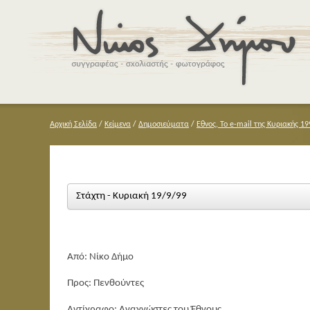
Αρχική Σελίδα
/
Κείμενα
/
Δημοσιεύματα
/
Εθνος, Το e-mail της Κυριακής 19
Στάχτη - Κυριακή 19/9/99
Από: Νίκο Δήμο
Προς: Πενθούντες
Αντίγραφο: Αναγνώστες του Έθνους