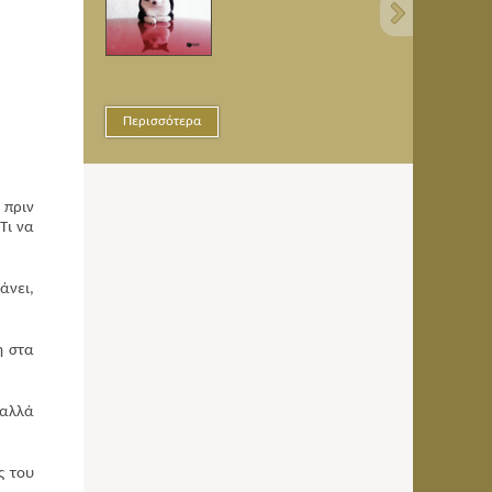
σότερα
Περισσότερα
 πριν
Τι να
άνει,
ή στα
 αλλά
ς του