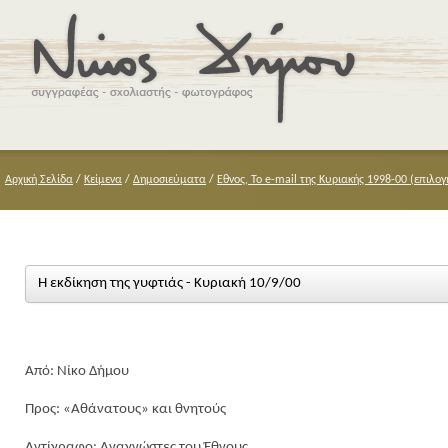
Αρχική Σελίδα
/
Κείμενα
/
Δημοσιεύματα
/
Εθνος, Το e-mail της Κυριακής 1998-00 (επιλογ
Η εκδίκηση της γυφτιάς - Κυριακή 10/9/00
Από: Νίκο Δήμου
Προς: «Αθάνατους» και θνητούς
Αντίγραφο: Αναγνώστες του Έθνους