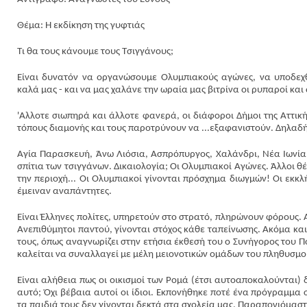
Θέμα: Η εκδίκηση της γυφτιάς
Τι θα τους κάνουμε τους Τσιγγάνους;
Είναι δυνατόν να οργανώσουμε Ολυμπιακούς αγώνες, να υποδεχθ
καλά μας - και να μας χαλάνε την ωραία μας βιτρίνα οι ρυπαροί και 
'Αλλοτε σιωπηρά και άλλοτε φανερά, οι διάφοροι Δήμοι της Αττικ
τόπους διαμονής και τους παροτρύνουν να ...εξαφανιστούν. Δηλαδή
Αγία Παρασκευή, Άνω Λιόσια, Ασπρόπυργος, Χαλάνδρι, Νέα Ιωνία ξ
σπίτια των τσιγγάνων. Δικαιολογία; Οι Ολυμπιακοί Αγώνες. Άλλοι 
την περιοχή... Οι Ολυμπιακοί γίνονται πρόσχημα διωγμών! Οι εκκ
έμειναν αναπάντητες.
Είναι Έλληνες πολίτες, υπηρετούν στο στρατό, πληρώνουν φόρους. Α
Ανεπιθύμητοι παντού, γίνονται στόχος κάθε ταπείνωσης. Ακόμα κα
τους, όπως αναγνωρίζει στην ετήσια έκθεσή του ο Συνήγορος του Πο
καλείται να συναλλαγεί με μέλη μειονοτικών ομάδων του πληθυσμο
Είναι αλήθεια πως οι οικισμοί των Ρομά (έτσι αυτοαποκαλούνται) δ
αυτό; Όχι βέβαια αυτοί οι ίδιοι. Εκπονήθηκε ποτέ ένα πρόγραμμα
τα παιδιά τους δεν γίνονται δεκτά στα σχολεία μας. Παραπονιόμαστε