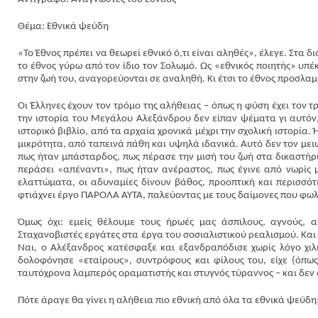
Θέμα: Εθνικά ψεύδη
«Το Έθνος πρέπει να θεωρεί εθνικό ό,τι είναι αληθές», έλεγε. Στα 
το έθνος γύρω από τον ίδιο τον Σολωμό. Ως «εθνικός ποιητής» υπέ
στην ζωή του, αναγορεύονται σε αναληθή. Κι έτσι το έθνος προσλαμ
Οι Έλληνες έχουν τον τρόμο της αλήθειας – όπως η φύση έχει τον 
την ιστορία του Μεγάλου Αλεξάνδρου δεν είπαν ψέματα γι αυτόν
ιστορικό βιβλίο, από τα αρχαία χρονικά μέχρι την σχολική ιστορία
μικρότητα, από ταπεινά πάθη και υψηλά ιδανικά. Αυτό δεν τον μει
πως ήταν μπάσταρδος, πως πέρασε την μισή του ζωή στα δικαστήρι
περάσει «απέναντι», πως ήταν ανέραστος, πως έγινε από νωρίς 
ελαττώματα, οι αδυναμίες δίνουν βάθος, προοπτική και περισσό
φτιάχνει έργο ΠΑΡΟΛΑ ΑΥΤΑ, παλεύοντας με τους δαίμονες που φωλ
Όμως όχι: εμείς θέλουμε τους ήρωές μας άσπιλους, αγνούς, 
Σταχανοβιστές εργάτες στα έργα του σοσιαλιστικού ρεαλισμού. Και
Ναι, ο Αλέξανδρος κατέσφαξε και εξανδραπόδισε χωρίς λόγο χι
δολοφόνησε «εταίρους», συντρόφους και φίλους του, είχε (όπως
ταυτόχρονα λαμπερός οραματιστής και στυγνός τύραννος – και δεν φ
Πότε άραγε θα γίνει η αλήθεια πιο εθνική από όλα τα εθνικά ψεύδη