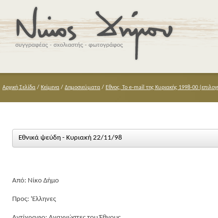
Αρχική Σελίδα
/
Κείμενα
/
Δημοσιεύματα
/
Εθνος, Το e-mail της Κυριακής 1998-00 (επιλογ
Εθνικά ψεύδη - Κυριακή 22/11/98
Από: Νίκο Δήμο
Προς: 'Ελληνες
Αντίγραφο: Αναγνώστες του Έθνους