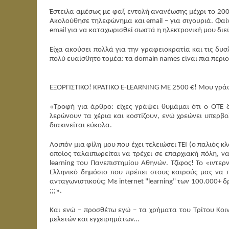
Έστειλα αμέσως με φαξ εντολή ανανέωσης μέχρι το 200
Ακολούθησε τηλεφώνημα και email – για σιγουριά. Φαί
email για να καταχωρισθεί σωστά η ηλεκτρονική μου δ
Είχα ακούσει πολλά για την γραφειοκρατία και τις δυσλ
πολύ ευαίσθητο τομέα: τα domain names είναι πια περι
ΕΞΟΡΓΙΣΤΙΚΟ! ΚΡΑΤΙΚΟ Ε-LEARNING ME 2500 €! Μου γράφ
«Τροφή για άρθρο: είχες γράψει θυμάμαι ότι ο ΟΤΕ 
λερώνουν τα χέρια και κοστίζουν, ενώ χρεώνει υπερβο
διακινείται εύκολα.
Λοιπόν μια φίλη μου που έχει τελειώσει ΤΕΙ (ο παλιός κ
οποίος ταλαιπωρείται να τρέχει σε επαρχιακή πόλη, να
learning του Πανεπιστημίου Αθηνών. Τζίφος! Το «ιντερν
Ελληνικό δημόσιο που πρέπει στους καιρούς μας να 
ανταγωνιστικούς; Με internet "learning" των 100.000+ δ
;;;».
Και ενώ – προσθέτω εγώ – τα χρήματα του Τρίτου Κοι
μελετών και εγχειρημάτων…