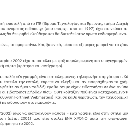
ή επιστολή από το ΙΤΕ (Ίδρυμα Τεχνολογίας και Έρευνας, τμήμα Διαχεί
του ονόματος ndimou.gr (που υπάρχει από το 1997) έχει εκπνεύσει απ
λως θα θεωρηθεί ελεύθερο και θα διατεθεί στον πρώτο ενδιαφερόμενο.
αλώνω, το ομορφαίνω. Και, ξαφνικά, μέσα σε έξι μέρες μπορεί να το χάσω
ουαρίου 2002 είχα αποστείλει με φαξ συμπληρωμένη και υπογεγραμμέν
ική κάρτα (κράτησα και αντίγραφο).
τε απλό; «Οι γραμμές είναι κατειλημμένες, τηλεφωνήστε αργότερα». Κ
 έστειλα την εντολή, έπρεπε να ελέγξω και αν εισπράχθηκαν τα χρή
φθείτε αν ήμουν ταξίδι!) έμαθα ότι με είχαν ειδοποιήσει σε ένα ανύπ
 οι ειδοποιήσεις ήρθαν πίσω. Ούτε κοίταξαν πού είναι καταχωρημένο το
διεύθυνση Forthnet Webmasters). Και σε κάθε περίπτωση, την ταχυδρομικ
τί με ειδοποιούν στο παραπέντε;
/2002) ίσως να εισπραχθούν κάποτε – είχα γράψει εδώ στην στήλη μο
ωση (μέχρι 2001) μου είχε σταλεί ΕΝΑ ΧΡΟΝΟ μετά την υπογραφή
έρηση για το 2002.