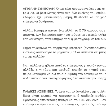
ΑΠΙΘΑΝΗ ΣΥΜΒΟΥΛΗ! Όπως είχα προαναγγείλει στην στήλ
το Χ 70. Οι βελτιώσεις είναι ακριβώς εκείνες που επιθυ
ελαφρύ, έχει μεγαλύτερη μνήμη, Bluetooth και παιχν
τηλέφωνα δοκίμασα.
Αλλά… (υπάρχει πάντα ένα αλλά) το Χ 70 παρουσίασε
μηχανή. Δεν ξεκινούσε καν – πατούσες τα σχετικά πλήκτρ
επανεκκίνηση, τότε υπήρχε πάλι η φωτογραφική του δυ
Πήρα τηλέφωνο το σέρβις της Intertech (αντιπροσωπεία
εντελώς καινούργιο το μηχανάκι) αλλά υπέθεσε ότι μπορ
να την αλλάξω.
Ναι, αλλά εγώ ήθελα αυτό το τηλέφωνο, γι αυτόν τον α
αλλάξω SIM (άρα και αριθμό) επειδή το κινητό έχε
πειραματίζομαι να δω ποια ρύθμιση στο λογισμικό του 
πολύ σπάνια για φωτογραφήσεις. Στο αυτοκίνητο υπάρχ
ΠΑΙΔΙΚΕΣ ΑΣΘΕΝΕΙΕΣ: Το λεω και το ξαναλέω στην στήλ
διότι είναι φυσικό να πάσχουν από παιδικές ασθένει
Προφανώς από τέτοιες πάσχει και το Χ70. Δεν είναι μό
νούμερα παίρνουν τους αντίστοιχους αριθμούς από την