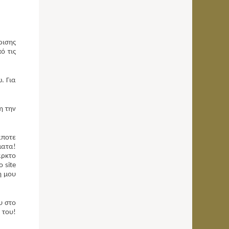
ρισης
ό τις
. Για
η την
άποτε
ματα!
αρκτο
 site
ή μου
υ στο
 του!