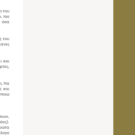
ο του
, πιο
ό όσα
ή του
κανες
ι και
ρτες,
η. Να
ή και
οποιώ
σουν,
ίας).
πρώτα
άλογο