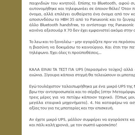
παιχνιδιών του κινητού). Επίσης το Bluetooth, αφού 
αυτονομήθηκε και τηλεφωνάει σε όποιον θέλει! Όταν πα
όνομα, αλλά επιλέγει αυθαίρετα ένα όνομα από τον κα
αποσυνδέσω το ΗΒΗ 35 από το Panasonic και το ζευγαρ
άλλο Bluetooth handsfree, το αντίστοιχο της Panasoni
κανένα αξεσουάρ Χ 70 δεν έχει εμφανιστεί ακόμα στην 
Το λεω και το ξαναλέω – μην αγοράζετε πριν να περάσουν
η βιασύνη να δοκιμάσω το καινούργιο. Και έτσι την πα
τηλέφωνο. Έχει όλες τι προϋποθέσεις…
ΚΑΛΑ ΕΙΝΑΙ ΤΑ ΤΕΣΤ ΓΙΑ UPS (περασμένο τεύχος) αλλά α
αιώνια. Σίγουρα κάποια στιγμή θα τελειώσουν οι μπαταρ
Εγώ τουλάχιστον ταλαιπωρήθηκα με ένα μικρό UPS της Μ
βρω την αντιπροσωπεία και το σέρβις (στην Μεταμόρφ
τρεις μέρες για να πετύχω κάποιον τεχνικό. (Όπως μου
μεγάλα εταιρικά μηχανήματα). 4. Να καταφέρω να ασ
αξίας του για τις μπαταρίες και την επισκευή.
Αν έχετε μικρό UPS, μάλλον συμφέρει να αγοράσετε κα
και πάλι καλή χρονιά, με τον σωστό ωροσκόπο!