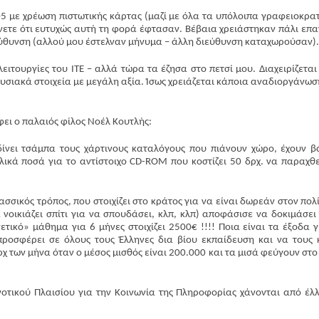
5 με χρέωση πιστωτικής κάρτας (μαζί με όλα τα υπόλοιπα γραφειοκρατ
νετε ότι ευτυχώς αυτή τη φορά έφτασαν. Βέβαια χρειάστηκαν πάλι επ
ιεύθυνση (αλλού μου έστελναν μήνυμα – άλλη διεύθυνση καταχωρούσαν).
ειτουργίες του ΙΤΕ – αλλά τώρα τα έζησα στο πετσί μου. Διαχειρίζεται
ουσιακά στοιχεία με μεγάλη αξία. Ίσως χρειάζεται κάποια αναδιοργάνω
ει ο παλαιός φίλος Νοέλ Κουτλής:
δίνει τσάμπα τους χάρτινους καταλόγους που πιάνουν χώρο, έχουν β
λικά ποσά για το αντίστοιχο CD-ROM που κοστίζει 50 δρχ. να παραχθε
λασσικός τρόπος, που στοιχίζει στο κράτος για να είναι δωρεάν στον πολί
 νοικιάζει σπίτι για να σπουδάσει, κλπ, κλπ) αποφάσισε να δοκιμάσει 
ετικό» μάθημα για 6 μήνες στοιχίζει 2500€ !!!! Ποια είναι τα έξοδα γ
προσφέρει σε όλους τους Έλληνες δια βίου εκπαίδευση και να τους 
ρχ των μήνα όταν ο μέσος μισθός είναι 200.000 και τα μισά φεύγουν στο 
νοτικού Πλαισίου για την Κοινωνία της Πληροφορίας χάνονται από έλ