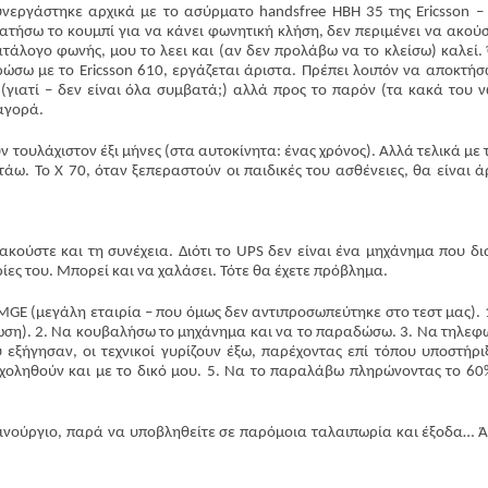
συνεργάστηκε αρχικά με το ασύρματο handsfree ΗΒΗ 35 της Ericsson –
τήσω το κουμπί για να κάνει φωνητική κλήση, δεν περιμένει να ακούσ
τάλογο φωνής, μου το λεει και (αν δεν προλάβω να το κλείσω) καλεί.
ώσω με το Ericsson 610, εργάζεται άριστα. Πρέπει λοιπόν να αποκτήσ
c (γιατί – δεν είναι όλα συμβατά;) αλλά προς το παρόν (τα κακά του ν
αγορά.
 τουλάχιστον έξι μήνες (στα αυτοκίνητα: ένας χρόνος). Αλλά τελικά με 
τάω. Το Χ 70, όταν ξεπεραστούν οι παιδικές του ασθένειες, θα είναι ά
κούστε και τη συνέχεια. Διότι το UPS δεν είναι ένα μηχάνημα που δι
ίες του. Μπορεί και να χαλάσει. Τότε θα έχετε πρόβλημα.
GE (μεγάλη εταιρία – που όμως δεν αντιπροσωπεύτηκε στο τεστ μας). 
ωση). 2. Να κουβαλήσω το μηχάνημα και να το παραδώσω. 3. Να τηλε
 εξήγησαν, οι τεχνικοί γυρίζουν έξω, παρέχοντας επί τόπου υποστήρι
χοληθούν και με το δικό μου. 5. Να το παραλάβω πληρώνοντας το 60
ινούργιο, παρά να υποβληθείτε σε παρόμοια ταλαιπωρία και έξοδα… Ά