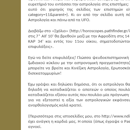
ευρετήριό του εντάσσει την αστρολογία στις επιστήμες: 
αυτό ότι χορηγός της σελίδας των επιστημών είναι
category=11&parent=). Κι αν από την σελίδα αυτή π
Αστρολογία και πάνω από τα UFO.
Διαβάζω στο «Σχόλιο» (http://horoscopes.pathfinder.gr
στις 7* ΑΙΓ 10' θα βρεθούν μαζί με την Αφροδίτη στις 1
ΚΑΡ 34' και εντός του 11ου οίκου, σηματοδοτώντα
επιφυλάξεις».
Εγώ να δείτε επιφυλάξεις! Γλώσσα ψευδοεπιστημονική γ
ζωδιακού κύκλου με την αστρονομική πραγματικότητα) 
μπορείτε να βρείτε και Κινέζικη Αστρολογία, Ερωτοσκό
δισεκατομμυρίων!
Έχω γράψει και δηλώσει δημόσια, ότι οι αστρολόγοι θα
δηλαδή να καταδικάζεται ο απατεών ο οποίος πουλά
καταδικάζεται εξίσου αυτός που πουλάει μία πρόγνωση 
για να εξεταστεί η αξία των αστρολογικών εκφάνσεω
ανορθολογισμός καλά κρατεί.
(Περισσότερα στις ιστοσελίδες μου, στο http://www.ndi
έχει ανάγκη η καρδιά μας. Η οποία (όπως έγραψε ο Pas
αγνοεί.