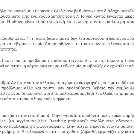
η, το κινητό μου Panasonic GD 87 αναβαθμίστηκε στο διάδοχο μοντέλ
μούσα μετά από ένα χρόνο χρήσης του 87. Το νέο κινητό είναι πιο μικρό
ίδια. Η οθόνη είναι εξίσου φωτεινή και η λήψη πάντα η καλύτερη απ
 προβλήματα. Π. χ. κατά διαστήματα δεν λειτουργούσε η φωτογραφικ
α και έβγαινε είτε μία άσπρη οθόνη, είτε τίποτα. Αν το έκλεινες και έ
νατότητα.
) και είπα το πρόβλημα σε κάποιο τεχνικό. Δεν το είχε ακουστά (είνα
εί να φταίει η κάρτα SΙΜ και μου έδωσε μία συμβουλή: αν έχω άλλες κά
ριθμό. Αν ήταν να τον αλλάξω, το αγόραζα και φτηνότερα – με επιδότησ
ι πρόβλημα; Άλλο και τούτο! Δεν ακολούθησα βέβαια την συμβουλ
τηλεφώνου δημιουργεί αυτό το μπλοκάρισμα. Έτσι κι αλλιώς το χρησιμ
ει πάντα κάποια αξιοπρεπής ψηφιακή.
η μου (και στον εαυτό μου): Μην αγοράζετε προϊόντα μόλις κυκλοφορή
ες. (Οι Άγγλοι τις λένε “teething problems”: προβλήματα οδοντοφυ
νο το πρόβλημα της φωτογραφικής. Στην ταχεία επιλογή, ενώ τα οκτώ 
 μνήμη, το 9 τηλεφωνάει στα …παιχνίδια. (Δηλαδή εμφανίζει τον κατ