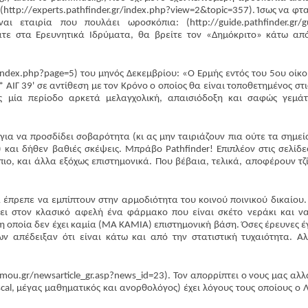
(http://experts.pathfinder.gr/index.php?view=2&topic=357). Ίσως να φται
 εταιρία που πουλάει ωροσκόπια: (http://guide.pathfinder.gr/g
άτε στα Ερευνητικά Ιδρύματα, θα βρείτε τον «Δημόκριτο» κάτω απ
/index.php?page=5) του μηνός Δεκεμβρίου: «Ο Ερμής εντός του 5ου οίκο
Περισσότερα
4* ΑΙΓ 39' σε αντίθεση με τον Κρόνο ο οποίος θα είναι τοποθετημένος στι
ς μία περίοδο αρκετά μελαγχολική, απαισιόδοξη και σαφώς γεμά
ια να προσδίδει σοβαρότητα (κι ας μην ταιριάζουν πια ούτε τα σημεί
και δήθεν βαθιές σκέψεις. Μπράβο Pathfinder! Επιπλέον στις σελίδε
πιο, και άλλα εξόχως επιστημονικά. Που βέβαια, τελικά, αποφέρουν τζ
 έπρεπε να εμπίπτουν στην αρμοδιότητα του κοινού ποινικού δικαίου. 
ει στον κλασικό αφελή ένα φάρμακο που είναι σκέτο νεράκι και ν
η οποία δεν έχει καμία (ΜΑ ΚΑΜΙΑ) επιστημονική βάση. Όσες έρευνες έ
ν απέδειξαν ότι είναι κάτω και από την στατιστική τυχαιότητα. Α
mou.gr/newsarticle_gr.asp?news_id=23). Τον απορρίπτει ο νους μας αλλ
cal, μέγας μαθηματικός και ανορθολόγος) έχει λόγους τους οποίους ο 