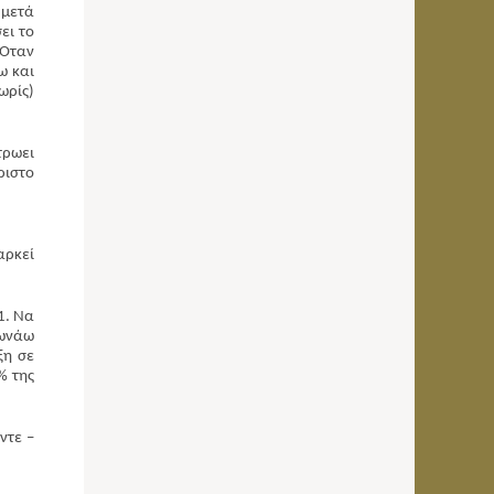
 μετά
ει το
 Όταν
ω και
ωρίς)
τρωει
ριστο
αρκεί
1. Να
φωνάω
ξη σε
% της
ντε –