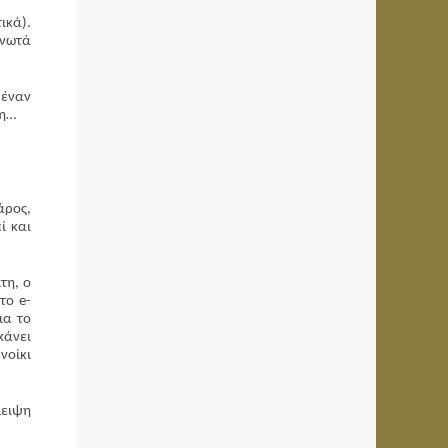
ικά).
ανωτά
 έναν
ση…
άρος,
ί και
τη, ο
το e-
ια το
κάνει
νοίκι
λειψη