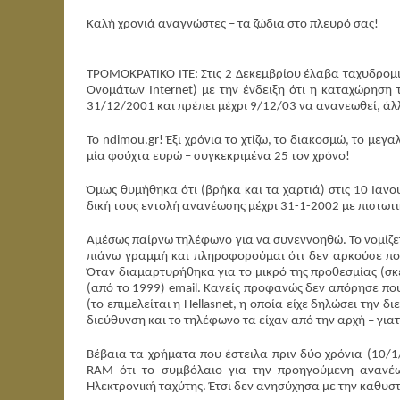
Καλή χρονιά αναγνώστες – τα ζώδια στο πλευρό σας!
ΤΡΟΜΟΚΡΑΤΙΚΟ ΙΤΕ: Στις 2 Δεκεμβρίου έλαβα ταχυδρομικ
Ονομάτων Internet) με την ένδειξη ότι η καταχώρηση 
31/12/2001 και πρέπει μέχρι 9/12/03 να ανανεωθεί, άλ
Το ndimou.gr! Έξι χρόνια το χτίζω, το διακοσμώ, το μεγ
μία φούχτα ευρώ – συγκεκριμένα 25 τον χρόνο!
Όμως θυμήθηκα ότι (βρήκα και τα χαρτιά) στις 10 Ιαν
δική τους εντολή ανανέωσης μέχρι 31-1-2002 με πιστωτ
Αμέσως παίρνω τηλέφωνο για να συνεννοηθώ. Το νομίζε
πιάνω γραμμή και πληροφορούμαι ότι δεν αρκούσε που
Όταν διαμαρτυρήθηκα για το μικρό της προθεσμίας (σκε
(από το 1999) email. Κανείς προφανώς δεν απόρησε που
(το επιμελείται η Hellasnet, η οποία είχε δηλώσει την 
διεύθυνση και το τηλέφωνο τα είχαν από την αρχή – για
Βέβαια τα χρήματα που έστειλα πριν δύο χρόνια (10/1
RAM ότι το συμβόλαιο για την προηγούμενη ανανέ
Ηλεκτρονική ταχύτης. Έτσι δεν ανησύχησα με την καθυστ