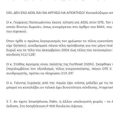
ΟΧΙ, ΔΕΝ ΕΧΩ ADSL ΚΑΙ ΘΑ ΑΡΓΗΣΩ ΝΑ ΑΠΟΚΤΗΣΩ! Κατακλύζομαι απ
Ο κ. Γεώργιος Παπαιωάννου έκανε αίτηση για ADSL στον ΟΤΕ. Τον σ
οποίο δίνεται δωρεάν, όπως αναφέρεται στο άρθρο του RAM, του 
του τεχνικού.
Όταν ήρθε ο πρώτος λογαριασμός τον χρέωσαν το τέλος εγκατάστα
είχε ζητήσει), αναδρομικά πάγια τέλη πρόσβασης για τον μήνα Νοέ
Ευρώ) και τα τέλη του Δεκεμβρίου 2004 έως τέλος του Ιανουαρίου
σύνδεση 512/128!
Ο κ. Στάθης Αργύρης είναι πελάτης της Forthnet (ISDN). Σκέφθηκε 
(περιλαμβάνει τον εξοπλισμό, τέλος ενεργοποίησης, πάγιο ΟΤΕ 
συνδρομητής, πρέπει να πληρώσει 219,39!
Ο κ. Γιάννης Συράκης από την Λαμία έχει επίσης μπλέξει με τις 
μπορεί να καταλάβει αν τελικά έχει δυνατότητα σύνδεσης. Η σχετική
Υ. Γ. Αν έχετε Smartphone, Palm, ή άλλον υπολογιστή χειρός – το
έκδοση. Στο SonyEricsson P 900 δουλεύει άψογα.