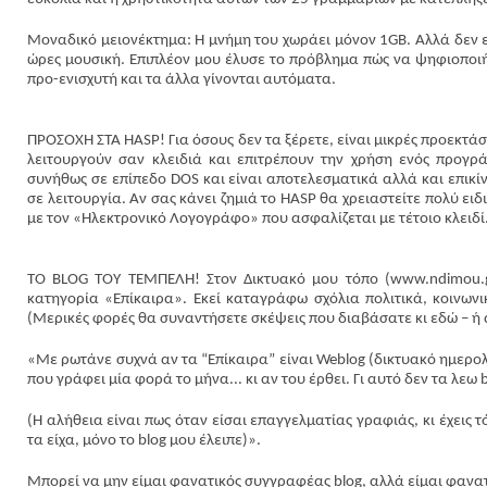
Μοναδικό μειονέκτημα: Η μνήμη του χωράει μόνον 1GB. Αλλά δεν ε
ώρες μουσική. Επιπλέον μου έλυσε το πρόβλημα πώς να ψηφιοποιή
προ-ενισχυτή και τα άλλα γίνονται αυτόματα.
ΠΡΟΣΟΧΗ ΣΤΑ HASP! Για όσους δεν τα ξέρετε, είναι μικρές προεκτά
λειτουργούν σαν κλειδιά και επιτρέπουν την χρήση ενός προγρά
συνήθως σε επίπεδο DOS και είναι αποτελεσματικά αλλά και επικί
σε λειτουργία. Αν σας κάνει ζημιά το HASP θα χρειαστείτε πολύ ε
με τον «Ηλεκτρονικό Λογογράφο» που ασφαλίζεται με τέτοιο κλειδί
ΤΟ BLOG ΤΟΥ ΤΕΜΠΕΛΗ! Στον Δικτυακό μου τόπο (www.ndimou.gr)
κατηγορία «Επίκαιρα». Εκεί καταγράφω σχόλια πολιτικά, κοινωνι
(Μερικές φορές θα συναντήσετε σκέψεις που διαβάσατε κι εδώ – ή 
«Με ρωτάνε συχνά αν τα “Επίκαιρα” είναι Weblog (δικτυακό ημερολό
που γράφει μία φορά το μήνα... κι αν του έρθει. Γι αυτό δεν τα λεω b
(Η αλήθεια είναι πως όταν είσαι επαγγελματίας γραφιάς, κι έχεις
τα είχα, μόνο το blog μου έλειπε)».
Μπορεί να μην είμαι φανατικός συγγραφέας blog, αλλά είμαι φανα