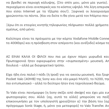
να βρεθεί σε περιοχή κάλυψης. (Στο σπίτι μου, μόνο μία γωνία). 
περιεχόμενο είναι ανεπαρκές και το κόστος υψηλό. Με λίγη απερισκ
που είσαι Internet με τα τζάμπα σου!). Ξαφνικά οι λογαριασμο
χρεώνονται τα πάντα. (Και να δείτε τι θα γίνει μετά τον Μάρτιο που
Ξέρω ότι οι εταιρίες κινητής τηλεφωνίας πλήρωσαν πολλά χρήματα γ
αμέσως, από μένα;
Καλύτερα είναι τα πράγματα με την κάρτα Vodafone Mobile Conne
τα 400Kbps) και η πρόσβαση στον απέραντο (και ανέξοδο) κόσμο το
ΑΣ ΕΙΝΑΙ ΚΑΛΑ ΟΙ ΦΙΛΟΙ που πια με έχουν πάρει μυρωδιά και 
Πρωτοχρονιά ήταν αφιερωμένα στην «συμπιεσμένη» μουσική. Α
δουλειά – αλλά με διαφορετικό τρόπο.
Είχα ήδη ένα παλιό Ι-πόδι (ή Ipod) για να ακούω μουσική. Και ξαφ
Pocket Vaio (40MB) της Sony και ένα νέο μικρό MuVO, το N200, της 
πιο εντυπωσιακό – αλλά το δεύτερο ήταν ένα τεχνολογικό θαύμα.
Το Vaio είναι πανέμορφο (η Sony σκίζει από design) και έχει μία 
φωτογραφίες σου. Αλλά (αχ, αυτά τα αλλά) μπορούσε να παίξε
επικοινωνήσει με τον υπολογιστή χρειαζόταν α) την βάση του (α
πρόγραμμα Sonic Stage, ή, μόνο για μεταφορά) το Vaio Transfer. Α