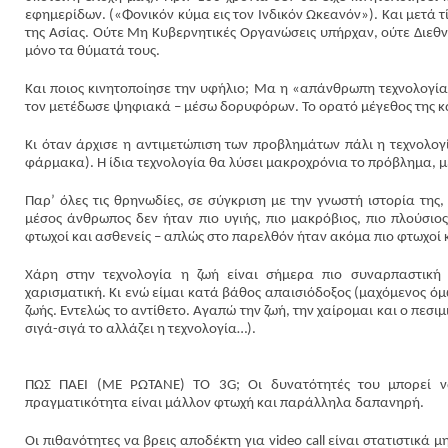
εφημερίδων. («Φονικόν κύμα εις τον Ινδικόν Ωκεανόν»). Και μετά τ
της Ασίας. Ούτε Μη Κυβερνητικές Οργανώσεις υπήρχαν, ούτε Διεθνε
μόνο τα θύματά τους.
Και ποιος κινητοποίησε την υφήλιο; Μα η «απάνθρωπη τεχνολογία»
τον μετέδωσε ψηφιακά – μέσω δορυφόρων. Το ορατό μέγεθος της κ
Κι όταν άρχισε η αντιμετώπιση των προβλημάτων πάλι η τεχνολογ
φάρμακα). Η ίδια τεχνολογία θα λύσει μακροχρόνια το πρόβλημα, 
Παρ’ όλες τις θρηνωδίες, σε σύγκριση με την γνωστή ιστορία τη
μέσος άνθρωπος δεν ήταν πιο υγιής, πιο μακρόβιος, πιο πλούσι
φτωχοί και ασθενείς – απλώς στο παρελθόν ήταν ακόμα πιο φτωχοί κα
Χάρη στην τεχνολογία η ζωή είναι σήμερα πιο συναρπαστική 
χαρισματική. Κι ενώ είμαι κατά βάθος απαισιόδοξος (μαχόμενος όμ
ζωής. Εντελώς το αντίθετο. Αγαπώ την ζωή, την χαίρομαι και ο πεσιμι
σιγά-σιγά το αλλάζει η τεχνολογία…).
ΠΩΣ ΠΑΕΙ (ΜΕ ΡΩΤΑΝΕ) ΤΟ 3G; Οι δυνατότητές του μπορεί να
πραγματικότητα είναι μάλλον φτωχή και παράλληλα δαπανηρή.
Οι πιθανότητες να βρεις αποδέκτη για video call είναι στατιστικά 