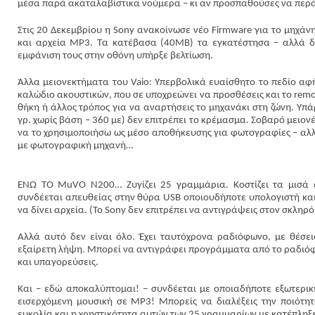
μέσα παρά ακαταλαβίστικα νούμερα – κι αν προσπαθούσες να περάσ
Στις 20 Δεκεμβρίου η Sony ανακοίνωσε νέο Firmware για το μηχάνημ
και αρχεία ΜΡ3. Τα κατέβασα (40ΜΒ) τα εγκατέστησα – αλλά δε
εμφάνιση τους στην οθόνη υπήρξε βελτίωση.
Άλλα μειονεκτήματα του Vaio: Υπερβολικά ευαίσθητο το πεδίο αφής
καλώδιο ακουστικών, που σε υποχρεώνει να προσθέσεις και το remo
θήκη ή άλλος τρόπος για να αναρτήσεις το μηχανάκι στη ζώνη. Υπά
γρ. χωρίς βάση – 360 με) δεν επιτρέπει το κρέμασμα. Σοβαρό μειο
να το χρησιμοποιήσω ως μέσο αποθήκευσης για φωτογραφίες – αλλά
με φωτογραφική μηχανή…
ΕΝΩ ΤΟ MuVO N200… Ζυγίζει 25 γραμμάρια. Κοστίζει τα μισά α
συνδέεται απευθείας στην θύρα USB οποιουδήποτε υπολογιστή και, 
να δίνει αρχεία. (Το Sony δεν επιτρέπει να αντιγράψεις στον σκληρ
Αλλά αυτό δεν είναι όλο. Έχει ταυτόχρονα ραδιόφωνο, με θέσει
εξαίρετη λήψη. Μπορεί να αντιγράφει προγράμματα από το ραδιόφω
και υπαγορεύσεις.
Και – εδώ αποκαλύπτομαι! – συνδέεται με οποιαδήποτε εξωτερική 
εισερχόμενη μουσική σε ΜΡ3! Μπορείς να διαλέξεις την ποιότητα
ευκολία και η χρηστικότητα αυτών των 25 γραμμαρίων με κατέπληξ