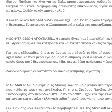
δίκτυο. Παιδεύτηκα λίγο για να βάλω κρυπτογραφικούς κωδικούς 
Netgear που κάνει διαμόρφωση ασύρματης επικοινωνίας. Έγινε 
αρχείων... Ουδέν κακόν αμιγές καλού.
Αλλά το κακόν Jetspeed ουδέν καλόν είχε... Λάθος το αρχικό λογισμ
η δεύτερη... Ευτυχώς που ο Ολυμπιακός πάει καλά στο πρωτάθλημα
Η SONYERICSSON ΑΠΟΥΣΙΑΖΕΙ... Η εταιρία δίνει (και διαφημίζει) την
PC. Αρκεί όπως λέει να κατεβάσει και να εγκαταστήσει κανείς το 
Για τρεις εβδομάδες, όποτε το άνοιγα μου έβγαζε το ίδιο μήνυμα σ
again later. Κάποια μέρα (γαϊδουρινή η επιμονή μου) ο server συν
οποία όμως ποτέ δεν προχώρησε. Μία, πέντε, δέκα απόπειρες – έμε
Δώρον άδωρον η δυνατότητα on line αναβάθμισης, αγαπητή SE!
MAK MAK MAK. Διαμαρτυρίες Μακόφιλων που διάβασαν στο περασ
που «είδα το φως» και ανέβλεψα. Π. χ. ο κ. Σταύρος Πανίδης εί
Συνδρομητής στο περιοδικό BYTE από το 1982 μέχρι και την τελ
κατάγεται και η στήλη – ελληνική εκδοχή του Chaos Manor από τον σ
Ο κ. Πανίδης μου θυμίζει ότι «το περιβόητο OFFICE της Microsoft 