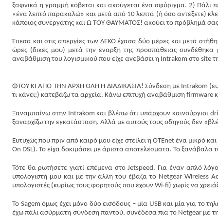
ξαφνικά η γραμμή κόβεται και ακούγεται ένα σφύριγμα. 2) Πάλι πε
«ένα λεπτό παρακαλώ» και μετά από 10 λεπτά (ή όσο αντέξετε) κλεί
κάποιος συνεργάτης και Ω ΤΟΥ ΘΑΥΜΑΤΟΣ! ακούει το πρόβλημά σας
Έπεσα και στις απεργίες των ΔΕΚΟ έχασα δύο μέρες και μετά στήθ
ώρες (δικές μου) μετά την έναρξη της προσπάθειας συνδέθηκα 
αναβάθμιση του λογισμικού που είχε ανεβάσει η Intrakom στο site 
ΦΤΟΥ ΚΙ ΑΠΟ ΤΗΝ ΑΡΧΗ ΟΛΗ Η ΔΙΑΔΙΚΑΣΙΑ! Σύνδεση με Intrakom (ευτ
τι κάνει;) κατεβάζω τα αρχεία. Κάνω επιτυχή αναβάθμιση firmware 
Ξαναμπαίνω στην Intrakom και βλέπω ότι υπάρχουν καινούργιοι dri
ξαναρχίζω την εγκατάσταση. Αλλά με αυτούς τους οδηγούς δεν «βλ
Ευτυχώς που πριν από καιρό μου είχε στείλει η OTEnet ένα μικρό κ
On DSL). Το είχα δοκιμάσει με άριστα αποτελέσματα. Το ξανάβαλα τ
Τότε θα ρωτήσετε γιατί επέμενα στο Jetspeed. Για έναν απλό λόγο
υπολογιστή μου και με την άλλη του έβαζα το Netgear Wireless A
υπολογιστές (κυρίως τους φορητούς που έχουν Wi-fi) χωρίς να χρειά
Το Sagem όμως έχει μόνο δύο εισόδους – μία USB και μία για το τηλ
έχω πάλι ασύρματη σύνδεση παντού, συνέδεσα πια το Netgear με τη