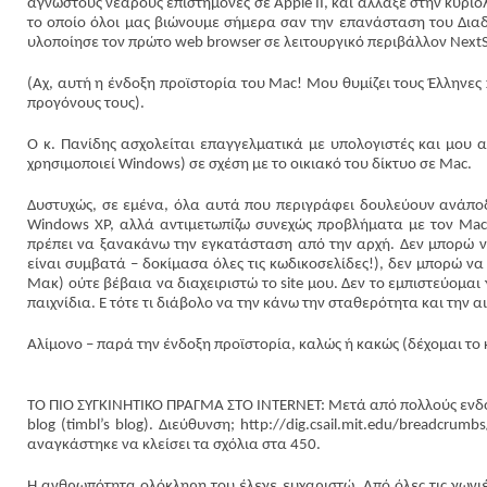
άγνωστους νεαρούς επιστήμονες σε Apple II, και άλλαξε στην κυριο
το οποίο όλοι μας βιώνουμε σήμερα σαν την επανάσταση του Διαδικ
υλοποίησε τον πρώτο web browser σε λειτουργικό περιβάλλον NextS
(Αχ, αυτή η ένδοξη προϊστορία του Mac! Μου θυμίζει τους Έλληνες π
προγόνους τους).
Ο κ. Πανίδης ασχολείται επαγγελματικά με υπολογιστές και μου 
χρησιμοποιεί Windows) σε σχέση με το οικιακό του δίκτυο σε Mac.
Δυστυχώς, σε εμένα, όλα αυτά που περιγράφει δουλεύουν ανάποδ
Windows XP, αλλά αντιμετωπίζω συνεχώς προβλήματα με τον Mac
πρέπει να ξανακάνω την εγκατάσταση από την αρχή. Δεν μπορώ να
είναι συμβατά – δοκίμασα όλες τις κωδικοσελίδες!), δεν μπορώ να 
Μακ) ούτε βέβαια να διαχειριστώ το site μου. Δεν το εμπιστεύομα
παιχνίδια. Ε τότε τι διάβολο να την κάνω την σταθερότητα και την α
Αλίμονο – παρά την ένδοξη προϊστορία, καλώς ή κακώς (δέχομαι το 
ΤΟ ΠΙΟ ΣΥΓΚΙΝΗΤΙΚΟ ΠΡΑΓΜΑ ΣΤΟ INTERNET: Μετά από πολλούς ενδοια
blog (timbl’s blog). Διεύθυνση; http://dig.csail.mit.edu/breadcru
αναγκάστηκε να κλείσει τα σχόλια στα 450.
Η ανθρωπότητα ολόκληρη του έλεγε ευχαριστώ. Από όλες τις γωνιέ