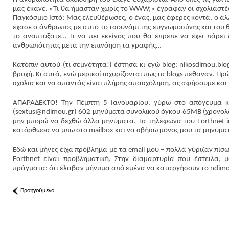
μας έκανε. «Τι θα ήμασταν χωρίς το WWW;» έγραφαν οι σχολιαστές.
Παγκόσμιο Ιστό; Μας ελευθέρωσες, ο ένας, μας έφερες κοντά, ο άλλ
έχασε ο άνθρωπος με αυτό το τσουνάμι της ευγνωμοσύνης και του 
το αναπτύξατε… Τι να πει εκείνος που θα έπρεπε να έχει πάρει
ανθρωπότητας μετά την επινόηση τα γραφής…
Κατόπιν αυτού (τι σεμνότητα!) έστησα κι εγώ blog: nikosdimou.bl
βροχή. Κι αυτά, ενώ μερικοί ισχυρίζονται πως τα blogs πέθαναν. 
σχόλια και να απαντάς είναι πλήρης απασχόληση, ας αφήσουμε και
ΑΠΑΡΑΔΕΚΤΟ! Την Πέμπτη 5 Ιανουαρίου, γύρω στο απόγευμα κά
(sextus@ndimou.gr) 602 μηνύματα συνολικού όγκου 65ΜΒ (χρονολο
μην μπορώ να δεχθώ άλλα μηνύματα. Τα τηλέφωνα του Forthnet in
κατόρθωσα να μπω στο mailbox και να σβήσω μόνος μου τα μηνύματ
Εδώ και μήνες είχα πρόβλημα με τα email μου – πολλά γύριζαν πίσω
Forthnet είναι προβληματική. Στην διαμαρτυρία που έστειλα, 
πράγματα: ότι έλαβαν μήνυμα από εμένα να καταργήσουν το ndimou.
Προηγούμενο