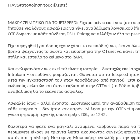
Η Ανωτατοποίηση τους έλειπε!
ΜΑΚΡΥ ΖΕΪΜΠΕΙΚΟ ΓΙΑ ΤΟ JETSPEEDi: Είχαμε μείνει εκεί που (στο π
ζητούσε για λόγους ασφάλειας να γίνει αναβάθμιση λογισμικού (fi
ΟΤΕ δωρεάν με κάθε σύνδεση DSL). Επίσης να αλλάξουν όλα τα pass
Είχα αφηγηθεί (για όσους έχουν χάσει το επεισόδιο) πως έκανα όλες τ
βρήκα ψάχνοντας το σωστό και ειδοποίησα την ΟΤΕnet να κάνει τ
στήλη και έστειλα το κείμενο στο RAM.
Και ενώ φαινόταν πως εκεί τελείωσε η ιστορία – δυστυχώς εκεί άρχ
Intrakom – οι ευθύνες μοιράζονται. Φαίνεται ότι το Jetspeed ήτα
μετά την εγκατάστασή του ήταν προσβάσιμο από παντού. Έτσι κά
κωδικούς πελατών και έκανε εκβιασμό στην OTEnet (το Ράδιο Αρβύ
αναβάθμιση θα το έκανε πιο ασφαλές.
Ασφαλές ίσως – αλλά άχρηστο. Δυστυχώς μετά την αναβάθμιση το
κάθε υπηρεσία – δεν ήταν καν παρόν. Μίλησα με την ΟΤΕNet η οπο
γνωστή γραμμή τεχνικής υποστήριξης DSL, το 1242.
Καλύτερα να φάτε ένα μαγκάλι αναμμένα κάρβουνα παρά να τη
περιμένετε είκοσι με τριάντα λεπτά ακούγοντας συνεχώς επαναλ
αυτός και η «Μικρή Νυκτερινή Μουσική»;) εναλλάξ με την φρά