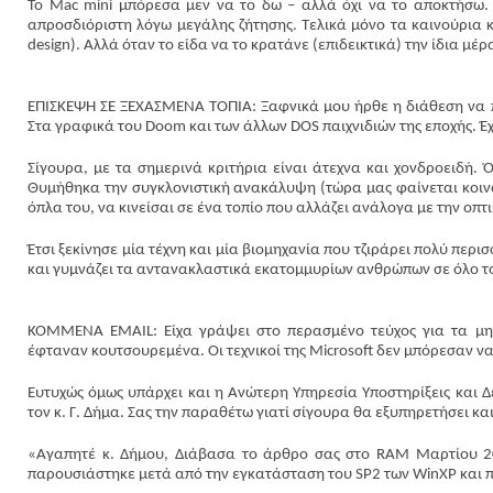
Το Mac mini μπόρεσα μεν να το δω – αλλά όχι να το αποκτήσω. 
απροσδιόριστη λόγω μεγάλης ζήτησης. Τελικά μόνο τα καινούρια κ
design). Αλλά όταν το είδα να το κρατάνε (επιδεικτικά) την ίδια μ
ΕΠΙΣΚΕΨΗ ΣΕ ΞΕΧΑΣΜΕΝΑ ΤΟΠΙΑ: Ξαφνικά μου ήρθε η διάθεση να π
Στα γραφικά του Doom και των άλλων DOS παιχνιδιών της εποχής. 
Σίγουρα, με τα σημερινά κριτήρια είναι άτεχνα και χονδροειδή.
Θυμήθηκα την συγκλονιστική ανακάλυψη (τώρα μας φαίνεται κοινότ
όπλα του, να κινείσαι σε ένα τοπίο που αλλάζει ανάλογα με την οπτι
Έτσι ξεκίνησε μία τέχνη και μία βιομηχανία που τζιράρει πολύ περ
και γυμνάζει τα αντανακλαστικά εκατομμυρίων ανθρώπων σε όλο τ
ΚΟΜΜΕΝΑ ΕΜΑΙL: Είχα γράψει στο περασμένο τεύχος για τα μην
έφταναν κουτσουρεμένα. Οι τεχνικοί της Microsoft δεν μπόρεσαν ν
Ευτυχώς όμως υπάρχει και η Ανώτερη Υπηρεσία Υποστηρίξεις και 
τον κ. Γ. Δήμα. Σας την παραθέτω γιατί σίγουρα θα εξυπηρετήσει κα
«Αγαπητέ κ. Δήμου, Διάβασα το άρθρο σας στο RAM Μαρτίου 20
παρουσιάστηκε μετά από την εγκατάσταση του SP2 των WinXP και π