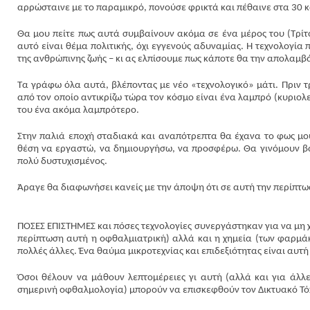
αρρώσταινε με το παραμικρό, πονούσε φρικτά και πέθαινε στα 30 κα
Θα μου πείτε πως αυτά συμβαίνουν ακόμα σε ένα μέρος του (Τρί
αυτό είναι θέμα πολιτικής, όχι εγγενούς αδυναμίας. Η τεχνολογία
της ανθρώπινης ζωής – κι ας ελπίσουμε πως κάποτε θα την απολαμβ
Τα γράφω όλα αυτά, βλέποντας με νέο «τεχνολογικό» μάτι. Πριν 
από τον οποίο αντικρίζω τώρα τον κόσμο είναι ένα λαμπρό (κυριολε
του ένα ακόμα λαμπρότερο.
Στην παλιά εποχή σταδιακά και αναπότρεπτα θα έχανα το φως μο
θέση να εργαστώ, να δημιουργήσω, να προσφέρω. Θα γινόμουν βάρ
πολύ δυστυχισμένος.
Άραγε θα διαφωνήσει κανείς με την άποψη ότι σε αυτή την περίπτωσ
ΠΟΣΕΣ ΕΠΙΣΤΗΜΕΣ και πόσες τεχνολογίες συνεργάστηκαν για να μη χ
περίπτωση αυτή η οφθαλμιατρική) αλλά και η χημεία (των φαρμάκ
πολλές άλλες. Ένα θαύμα μικροτεχνίας και επιδεξιότητας είναι αυτ
Όσοι θέλουν να μάθουν λεπτομέρειες γι αυτή (αλλά και για άλλε
σημερινή οφθαλμολογία) μπορούν να επισκεφθούν τον Δικτυακό Τό