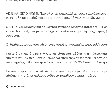
Είναι σχεδόν όλα αξιόλογα. Διαβάστε τα!
ADSL KAI ΞΕΡΟ ΨΩΜΙ: Παρ όλες τις επιφυλάξεις μου, τελικά παρα
ISDN 128K με συμβόλαιο αορίστου χρόνου, έδινε ADSL 348K χωρίς ε
Ο ΟΤΕ δίνει δωρεάν και το μόντεμ Jetspeed 520i της Intracom – κι α
και το Netmod, μπορείτε να έχετε το πλεονέκτημα της ταχύτητας (
σύνδεσης.
Οι διαδικασίες αργούν λίγο (ενεργοποίηση γραμμής, αποστολή μόντ
Περιττό να πω ότι με την Otenet είναι πια αδύνατη η τηλεφωνι
αμέσως να μην περιμένεις – αλλά να στείλεις φαξ ή email. Τα οποία
υποστήριξης DSL) η αναμονή κυμαίνεται από 15-25 λεπτά – αλλά η ε
Πάντως τώρα το Internet είναι συνεχώς παρόν με όλες του τις μορ
αίσθηση. Μετά, οι παλιές συνδέσεις μοιάζουν σταματημένες...
Προηγούμενο