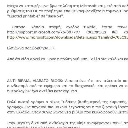
Μέχρι να καταφέρω να βρω τη λύση στη Microsoft και μετά από πο
ρυθμίσεις του ΟΕ το πρόβλημα έπαψε ναεμφανίζεται:Στομενού Tool
"Quoted printable" σε "Base 64".
Ωστόσο, κάποια στιγμή, σχεδόν τυχαία, έπεσα πάν
http://support.microsoft.com/kb/887797 (σύμπτωμα #6
http://www.microsoft.com/downloads/details.aspx?familyid=785
Ελπίζω να σας βοήθησα, Γ».
Από ότι είδα αρκεί και μόνο η πρώτη ρύθμιση – αλλά για καλό και κ
ΑΝΤΙ ΒΙΒΛΙΑ, ΔΙΑΒΑΖΩ BLOGS: Διαπιστώνω ότι τον τελευταίο κα
συνδυασμό από το εφήμερο και το διαχρονικό. Και πρέπει να π
ημερολογίων έχει ανέλθει κατακόρυφα.
Πολύ σωστά γράφει ο Νίκος Ξυδάκης (Καθημερινή της Κυριακής, 6
γραφής». Θα πήγαινα πιο μακριά λέγοντας ότι η πιο ζωντανή λογοτ
στην Ελλάδα. Όταν συγκρίνω τα νέα βιβλία που κυκλοφορούν με τη
Στην μεγάλη δικτυακή ανθολογία της Kinja αναφέρονται πάνω από 