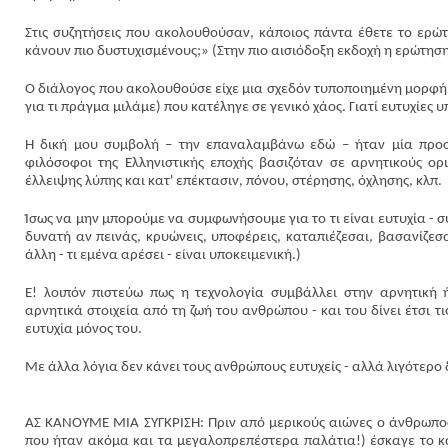
Στις συζητήσεις που ακολουθούσαν, κάποιος πάντα έθετε το ερώ
κάνουν πιο δυστυχισμένους;» (Στην πιο αισιόδοξη εκδοχή η ερώτησ
Ο διάλογος που ακολουθούσε είχε μια σχεδόν τυποποιημένη μορφή:
για τι πράγμα μιλάμε) που κατέληγε σε γενικό χάος. Γιατί ευτυχίες 
Η δική μου συμβολή – την επαναλαμβάνω εδώ – ήταν μία προσ
φιλόσοφοι της Ελληνιστικής εποχής βασιζόταν σε αρνητικούς ορ
έλλειψης λύπης και κατ' επέκτασιν, πόνου, στέρησης, όχλησης, κλπ.
Ίσως να μην μπορούμε να συμφωνήσουμε για το τι είναι ευτυχία - 
δυνατή αν πεινάς, κρυώνεις, υποφέρεις, καταπιέζεσαι, βασανίζεσαι
άλλη - τι εμένα αρέσει - είναι υποκειμενική.)
Ε! λοιπόν πιστεύω πως η τεχνολογία συμβάλλει στην αρνητική ή
αρνητικά στοιχεία από τη ζωή του ανθρώπου - και του δίνει έτσι τ
ευτυχία μόνος του.
Με άλλα λόγια δεν κάνει τους ανθρώπους ευτυχείς - αλλά λιγότερο 
ΑΣ ΚΑΝΟΥΜΕ ΜΙΑ ΣΥΓΚΡΙΣΗ: Πριν από μερικούς αιώνες ο άνθρωπος
που ήταν ακόμα και τα μεγαλοπρεπέστερα παλάτια!) έσκαγε το κα