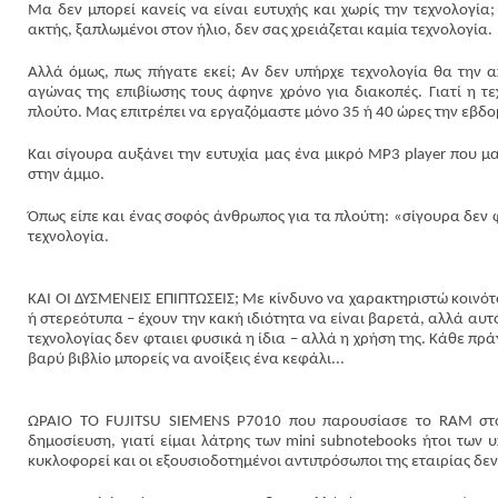
Μα δεν μπορεί κανείς να είναι ευτυχής και χωρίς την τεχνολογία
ακτής, ξαπλωμένοι στον ήλιο, δεν σας χρειάζεται καμία τεχνολογία.
Αλλά όμως, πως πήγατε εκεί; Αν δεν υπήρχε τεχνολογία θα την α
αγώνας της επιβίωσης τους άφηνε χρόνο για διακοπές. Γιατί η τ
πλούτο. Μας επιτρέπει να εργαζόμαστε μόνο 35 ή 40 ώρες την εβδο
Και σίγουρα αυξάνει την ευτυχία μας ένα μικρό MP3 player που μ
στην άμμο.
Όπως είπε και ένας σοφός άνθρωπος για τα πλούτη: «σίγουρα δεν φ
τεχνολογία.
ΚΑΙ ΟΙ ΔΥΣΜΕΝΕΙΣ ΕΠΙΠΤΩΣΕΙΣ; Με κίνδυνο να χαρακτηριστώ κοινότ
ή στερεότυπα – έχουν την κακή ιδιότητα να είναι βαρετά, αλλά αυτό 
τεχνολογίας δεν φταιει φυσικά η ίδια – αλλά η χρήση της. Κάθε π
βαρύ βιβλίο μπορείς να ανοίξεις ένα κεφάλι...
ΩΡΑΙΟ ΤΟ FUJITSU SIEMENS Ρ7010 που παρουσίασε το RAM στο 
δημοσίευση, γιατί είμαι λάτρης των mini subnotebooks ήτοι των
κυκλοφορεί και οι εξουσιοδοτημένοι αντιπρόσωποι της εταιρίας δεν 