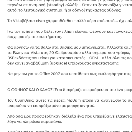
περνάω σε αναμονή (stand
by
) αλλάζει. Όταν το ξανανοίξω γίνετα
αυτό: το λειτουργικό σύστημα, ή οι οδηγοί της κάρτας οθόνης;
Τα
Vista
βέβαια είναι χάρμα ιδέσθαι – αλλά πέρα από αυτό... όχι π
Για τον χρήστη που θέλει τον πλήρη έλεγχο, φέρνουν και πονοκεφ
διαχειριστής του συστήματος.
Θα αργήσω να τα βάλω στα βασικά μου μηχανήματα. Άλλωστε και π
τα Ελληνικά Vista στις 20 Φεβρουαρίου αλλά σήμερα που γράφω,
DSP
εκδόσεις που είναι για κατασκευαστές – ΟΕΜ – αλλά όλοι τις π
δεν κάνει αναβάθμιση (
upgrade
) υπάρχουσας εγκατάστασης.
Να μην πω για το Office 2007 που υποτίθεται πως κυκλοφόρησε στις 
Ο ΦΘΗΝΟΣ ΚΑΙ Ο ΚΑΛΟΣ! Έτσι διαφήμιζε το εμπόρευμά του ένα μι
Τον θυμήθηκα αυτές τις μέρες. Ήρθε η εποχή να ανανεώσω το συ
μπορούσα να εισπράξω μόνο με μορφή κινητού.
Από όσα μου προσφέρθηκαν διάλεξα ένα που υπερέβαινε ελάχιστα τ
λόγο να πληρώσω παραπάνω.