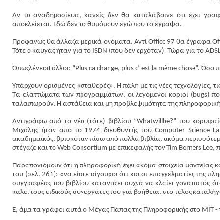
Αν το αναδημοσίευα, κανείς δεν θα καταλάβαινε ότι έχει γραφ
αποκλείεται. Εδώ δεν το θυμόμουν εγώ που το έγραψα.
Προφανώς θα άλλαζα μερικά ονόματα. Αντί
Office
97 θα έγραφα
Of
Τότε ο καυγάς ήταν για το
ISDN
(που δεν ερχόταν). Τώρα για το
ADS
ΌπωςλένεοιΓάλλοι
: “Plus ca change, plus c’ est la même chose”.
Όσο π
Υπάρχουν ορισμένες «σταθερές». Η πάλη με τις νέες τεχνολογίες, τι
Τα ελαττώματα των προγραμμάτων, οι λεγόμενοι κοριοί (
bugs
) π
ταλαιπωρούν. Η αστάθεια και μη προβλεψιμότητα της πληροφορική
Αντιγράφω από το νέο (τότε) βιβλίου “
What
will
be
?” του κορυφαί
Μιχάλης ήταν από το 1974 διευθυντής του Computer Science La
ακαδημαϊκός, βρισκόταν πίσω από πολλά βιβλία, ακόμα περισσότερε
στέγαζε και το Web Consortium με επικεφαλής τον Tim Berners Lee, 
Παραπονιόμουν ότι η πληροφορική έχει ακόμα στοιχεία μαντείας κα
του (σελ. 261): «να είστε σίγουροι ότι και οι επαγγελματίες της π
συγγραφέας του βιβλίου καταντάει συχνά να κλαίει γονατιστός ότα
καλεί τους ειδικούς συνεργάτες του για βοήθεια, στο τέλος καταλήγ
Ε, άμα τα γράφει αυτά ο Μέγας Πάπας της Πληροφορικής στο ΜΙΤ - τ