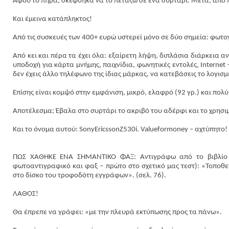
Αφού το πήρα, σκέφθηκα να το πετάξω σε ένα συρτάρι. Μετά, από π
Και έμεινα κατάπληκτος!
Από τις συσκευές των 400+ ευρώ υστερεί μόνο σε δύο σημεία: φωτο
Από κει και πέρα τα έχει όλα: εξαίρετη λήψη, διπλάσια διάρκεια α
υποδοχή για κάρτα μνήμης, παιχνίδια, φωνητικές εντολές,
Internet
δεν έχεις άλλο τηλέφωνο της ίδιας μάρκας, να κατεβάσεις το λογισ
Επίσης είναι κομψό στην εμφάνιση, μικρό, ελαφρό (92 γρ.) και πολύ
Αποτέλεσμα; Έβαλα στο συρτάρι το ακριβό του αδέρφι και το χρησι
Και το όνομα αυτού:
Sony
Ericsson
Z
530
i
.
Value
for
money
– αχτύπητο!
ΠΩΣ ΧΑΘΗΚΕ ΕΝΑ ΣΗΜΑΝΤΙΚΟ ΦΑΞ: Αντιγράφω από το βιβλίο
φωτοαντιγραφικό και φαξ – πρώτο στο σχετικό μας τεστ): «Τοποθ
στο δίσκο του τροφοδότη εγγράφων». (σελ. 76).
ΛΑΘΟΣ!
Θα έπρεπε να γράφει: «με την πλευρά εκτύπωσης προς τα πάνω».