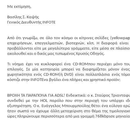
Με εκτίμηση,
Βασίλης Σ. Καψής
Γενικός Διευθυντής INFOTE
Από ότι γνωρίζω, σε όλο τον κόσμο οι κίτρινες σελίδες (
yellow
pag
επιχειρήσεων, επαγγελματιών, βιοτεχνών, κλπ. Η διαφορά είνα
προβάλλονται είτε με μεγαλύτερα γράμματα, είτε μέσα σε πλαίσιο,
ακολουθεί και ο δικός μας τυπωμένος Χρυσός Οδηγός.
Τι νόημα έχει να κυκλοφορεί ένα
CD
-
ROM
που περιέχει μόνο του
επιλογές. Σε μία κατηγορία μπορεί να διαφημίζεται μόνον ένα
χωρητικότητα ενός
CD
-
ROM
(ή
DVD
) είναι πολλαπλάσια ενός τόμ
κόστιζε στην
INFOTE
να βγάλει ένα πλήρες και χρηστικό προϊόν;
ΒΡΟΧΗ ΤΑ ΠΑΡΑΠΟΝΑ ΓΙΑ
ADSL
! Ενδεικτικά: ο κ. Σταύρος Τριαντα
συνδεθεί με την HOL παρόλο που στην περιοχή του υπάρχει ιδι
εξυπηρέτηση. Ο κ.
Ευάγγελος Μπουρμπούλης θέτει ένα εύλογο ερώ
ήταν σωστό να έχουμε άλλη μεταχείριση στο θέμα της τιμολογιακή
ώρες πληρώνουμε περισσότερα από μια γραμμή 768
kbps
σε μηνιαία