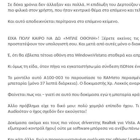
Σε δέκα χρόνια δεν άλλαξαν και πολλά. Η επιδίωξη του Δερτούζου
πιο φιλικά στον χρήστη, που ήταν κεντρικό θέμα στο επόμενο και τελ
Και αυτό αποδεικνύεται περίτρανα στο επόμενο κείμενο.
ΕΙΧΑ ΠΟΛΥ ΚΑΙΡΟ ΝΑ ΔΩ «ΜΠΛΕ ΟΘΟΝΗ»! Ξέρετε εκείνες τις 
προστατέψουν τον υπολογιστή σου. Και μετά από αυτές μόνο ο δια
Έ, ότι θα έβλεπα τέτοια οθόνη στα
Windows
Vista
τα σταθερά και απ
Κι όμως τη είδα, όταν πήγα να εγκαταστήσω μία σύνδεση
ISDN
σε έ
Το μοντέλο αυτό
A
100-003 το παρουσίασε το
RAM
στο περασμέν
μπαταρία (μόνο 37 λεπτά διάρκεια). Ο δοκιμαστής Χρ. Λεκκός ανα
Φαίνεται πως ναι – γιατί σε αυτό που δοκίμασα εγώ η μπαταρία κρά
Άλλο πρόβλημα είχε το δικό μου: πολύ χαμηλό επίπεδο ήχου. Τι
Audio
όταν ο ήχος σχεδόν δεν ακούγεται!
Δοκίμασα ακόμα και τους πιο νέους
drivers
της
Realtek
για
Vista
. 
εξωτερικό κοντρόλ ήχου) ούτε με
software
μπόρεσα να ανέβω πάνω 
Και κάτι άλλο. Ενώ η προγραμματισμένη ανάλυση της οθόνης (
nativ