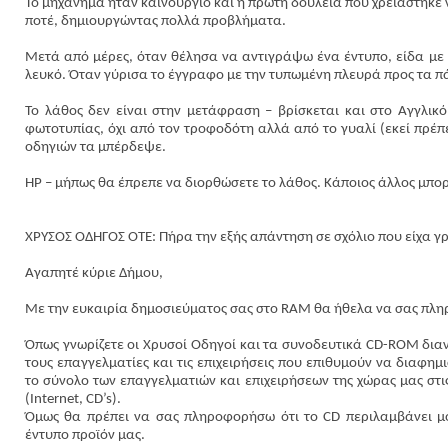
Το μηχάνημα ήταν καινούργιο και η πρώτη δουλειά που χρειάστηκε ν
ποτέ, δημιουργώντας πολλά προβλήματα.
Μετά από μέρες, όταν θέλησα να αντιγράψω ένα έντυπο, είδα με 
λευκό. Όταν γύρισα το έγγραφο με την τυπωμένη πλευρά προς τα π
Το λάθος δεν είναι στην μετάφραση – βρίσκεται και στο Αγγλικ
φωτοτυπίας, όχι από τον τροφοδότη αλλά από το γυαλί (εκεί πρέπ
οδηγιών τα μπέρδεψε.
ΗΡ – μήπως θα έπρεπε να διορθώσετε το λάθος. Κάποιος άλλος μπο
ΧΡΥΣΟΣ ΟΔΗΓΟΣ ΟΤΕ: Πήρα την εξής απάντηση σε σχόλιο που είχα γ
Αγαπητέ κύριε Δήμου,
Με την ευκαιρία δημοσιεύματος σας στο
RAM
θα ήθελα να σας πλ
Όπως γνωρίζετε οι Χρυσοί Οδηγοί και τα συνοδευτικά
CD
-
ROM
διαν
τους επαγγελματίες και τις επιχειρήσεις που επιθυμούν να διαφημ
το σύνολο των επαγγελματιών και επιχειρήσεων της χώρας μας στις
(
Internet
,
CD
’
s
).
Όμως θα πρέπει να σας πληροφορήσω ότι το
CD
περιλαμβάνει μό
έντυπο προϊόν μας.