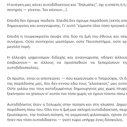
Η ανάγκη μας κάνει αυτοδίδακτους και “δηλωσίες”, όχι η απάτη ή η π
πονηρός — γίνεται. Τον κάνουν...).
Επειδή δεν έχουμε παιδεία. Επειδή δεν έχουμε παράδοση (εκτός απ
δημιουργίας και αναγνώρισης. Γι' αυτό “είμαστε όλοι τόσο τραγικά 
Επειδή η τουρκοκρατία έκοψε στα δύο τη ζωή του έθνους και νέκρ
συνέχεια. Ούτε συντεχνίες μαστόρων, ούτε Πανεπιστήμια, ούτε 
μεγάλη τομή.
Η έλλειψη μηχανισμών διδαχής και αναγνώρισης οδηγεί άλλο
επιβιώνουν— κι άλλους να προσπαθούν να ξεπεράσουν τη 
αυτοδιδασκαλίας.
Οι πρώτοι, είναι οι απατεώνες — που κεραύνωσε ο Τσαρούχης. Οι δε
της παράδοσης μας. Και δεν εννοώ εδώ τους “κλασικούς” μας αυτο
Ούτε μιλάω για τους καταξιωμένους δημιουργούς μας χωρίς πτυχί
ξεκίνησαν να χτίσουν σ' αυτόν τον τόπο χωρίς να έχουν τίποτα πίσω 
Αυτοδίδακτος ήταν ο Σολωμός στην ποίηση και στη γλώσσα. Δημιο
παράδοση πίσω του. Όλη του η ζωή μια σκληρή αυτοδιδακτική, πει
Ερωτόκριτο, την Ιταλική ποίηση, τη γερμανική φιλοσοφία, έχτισε
ήταν πια τόσο αυτοδίδακτοι — γιατί τώρα υπήρχε ένας δάσκαλος.