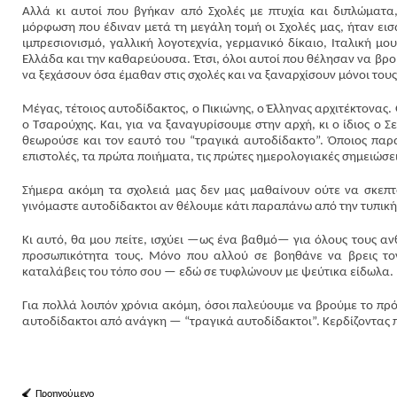
Αλλά κι αυτοί που βγήκαν από Σχολές με πτυχία και διπλώματα,
μόρφωση που έδιναν μετά τη μεγάλη τομή οι Σχολές μας, ήταν εισ
ιμπρεσιονισμό, γαλλική λογοτεχνία, γερμανικό δίκαιο, Ιταλική μ
Ελλάδα και την καθαρεύουσα. Έτσι, όλοι αυτοί που θέλησαν να βρο
να ξεχάσουν όσα έμαθαν στις σχολές και να ξαναρχίσουν μόνοι τους
Μέγας, τέτοιος αυτοδίδακτος, ο Πικιώνης, ο Έλληνας αρχιτέκτονας. 
ο Τσαρούχης. Και, για να ξαναγυρίσουμε στην αρχή, κι ο ίδιος ο 
θεωρούσε και τον εαυτό του “τραγικά αυτοδίδακτο”. Όποιος παρα
επιστολές, τα πρώτα ποιήματα, τις πρώτες ημερολογιακές σημειώσει
Σήμερα ακόμη τα σχολειά μας δεν μας μαθαίνουν ούτε να σκεπτό
γινόμαστε αυτοδίδακτοι αν θέλουμε κάτι παραπάνω από την τυπικ
Κι αυτό, θα μου πείτε, ισχύει —ως ένα βαθμό— για όλους τους αν
προσωπικότητα τους. Μόνο που αλλού σε βοηθάνε να βρεις τ
καταλάβεις του τόπο σου — εδώ σε τυφλώνουν με ψεύτικα είδωλα.
Για πολλά λοιπόν χρόνια ακόμη, όσοι παλεύουμε να βρούμε το πρό
αυτοδίδακτοι από ανάγκη — “τραγικά αυτοδίδακτοι”. Κερδίζοντας πό
Προηγούμενο