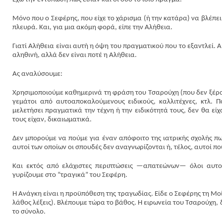
Μόνο που ο Σεφέρης, που είχε το χάρισμα (ή την κατάρα) να βλέπει
πλευρά. Και, για μια ακόμη φορά, είπε την Αλήθεια.
Γιατί Αλήθεια είναι αυτή η όψη του πραγματικού που το εξαντλεί. 
αληθινή, αλλά δεν είναι ποτέ η Αλήθεια.
Ας αναλύσουμε:
Χρησιμοποιούμε καθημερινά τη φράση του Τσαρούχη (που δεν ξέρουμ
γεμάτοι από αυτοαποκαλούμενους ειδικούς, καλλιτέχνες, κτλ. Π
μελετήσει πραγματικά την τέχνη ή την ειδικότητά τους, δεν θα εί
τους είχαν, δικαιωματικά.
Δεν μπορούμε να πούμε για έναν απόφοιτο της ιατρικής σχολής πω
αυτοί των οποίων οι σπουδές δεν αναγνωρίζονται ή, τέλος, αυτοί π
Και εκτός από ελάχιστες περιπτώσεις —απατεώνων— όλοι αυτοί
γυρίζουμε στο “τραγικά” του Σεφέρη.
Η Ανάγκη είναι η προϋπόθεση της τραγωδίας. Είδε ο Σεφέρης τη Μοί
λάθος λέξεις). Βλέπουμε τώρα το βάθος. Η ειρωνεία του Τσαρούχη,
το σύνολο.