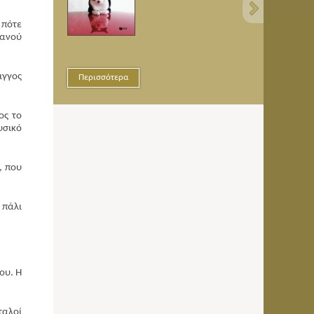
 πότε
τανού
ιγγος
ρα
Περισσότερα
ος το
υσικό
, που
 πάλι
ου. Η
ταλοί