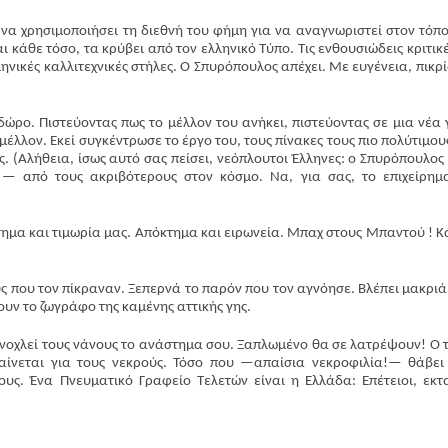
να χρησιμοποιήσει τη διεθνή του φήμη για να αναγνωριστεί στον τόπο
κάθε τόσο, τα κρύβει από τον ελληνικό Τύπο. Τις ενθουσιώδεις κριτικέ
ηνικές καλλιτεχνικές στήλες. Ο Σπυρόπουλος απέχει. Με ευγένεια, πικρί
 δώρο. Πιστεύοντας πως το μέλλον του ανήκει, πιστεύοντας σε μια νέα 
μέλλον. Εκεί συγκέντρωσε το έργο του, τους πίνακες τους πιο πολύτιμου
 (Αλήθεια, ίσως αυτό σας πείσει, νεόπλουτοι Έλληνες: ο Σπυρόπουλος 
— από τους ακριβότερους στον κόσμο. Να, για σας, το επιχείρημ
τημα και τιμωρία μας. Απόκτημα και ειρωνεία. Μπαχ στους Μπαντού ! 
υς που τον πίκραναν. Ξεπερνά το παρόν που τον αγνόησε. Βλέπει μακριά
υν το ζωγράφο της καμένης αττικής γης.
ενοχλεί τους νάνους το ανάστημα σου. Ξαπλωμένο θα σε λατρέψουν! Ο 
θαίνεται για τους νεκρούς. Τόσο που —απαίσια νεκροφιλία!— θάβει
υς. Ένα Πνευματικό Γραφείο Τελετών είναι η Ελλάδα: Επέτειοι, εκτ