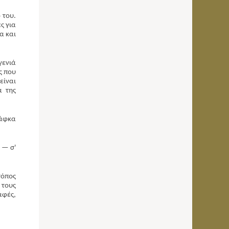
 του.
ς για
α και
γενιά
ς που
είναι
α της
Κάφκα
 — σ'
τόπος
 τους
αφές,