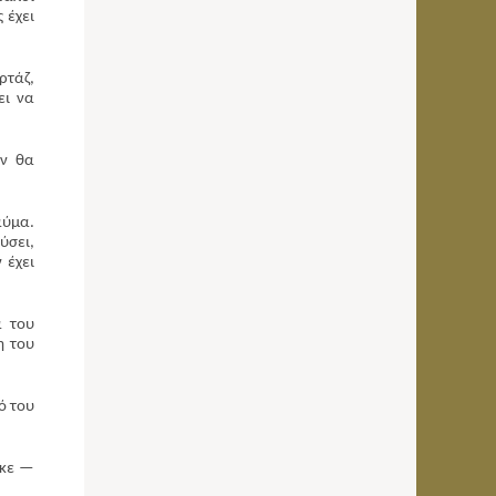
 έχει
ρτάζ,
ει να
εν θα
αύμα.
ύσει,
 έχει
α του
η του
ό του
ηκε —