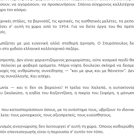
σουν, να αγοράσουν, να προσκυνήσουν. Σπάνια σύγχρονος καλλιτέχνης
ηρο τον κόσμο.
νικές στήλες, τα βερνισάζ, τις κριτικές, τις αισθητικές μελέτες, τα ρεπο
θέσει σ' αυτή τη χώρα από το 1954. Για να δείτε έργα του θα πρέπ
γές.
ωπίζεται με μια ευγενική αλλά σταθερή άρνηση. Ο Σπυρόπουλος δ
 στο χυδαίο ελληνικό καλλιτεχνικό παζάρι.
ιοπρεπής. Δεν είναι χαριεντιζόμενος χιουμορίστας, ούτε κοσμικό παιδί-θ
ου παλεύει με φοβερά οράματα. Μέρα-νύχτα δουλεύει σκληρά να δεσμε
ριοχές της ανθρώπινης συνείδησης — “και με φως και με θάνατον”. Δεν
κης συναλλαγής. Και απέχει.
ωνία — και τι δεν σε βαραίνει! Η τρέλα του Χαλεπά, η αυτοκτονί
υ Σκαλκώτα, η αηδία του Καζαντζάκη, η πικρία του Σεφέρη, η μόνωσ
που κατασπαράσσουν όσους, με το ανάστημα τους, υβρίζουν το ιδανικ
λεία: τους μοναχικούς, τους αξιοπρεπείς, τους ευαίσθητους.
ανισμός αναγνώρισης δεν λειτουργεί σ' αυτή τη χώρα. Όποιος καθιερώθ
όν επανεισαγωγής είναι η παρουσία σ' αυτόν τον τόπο.