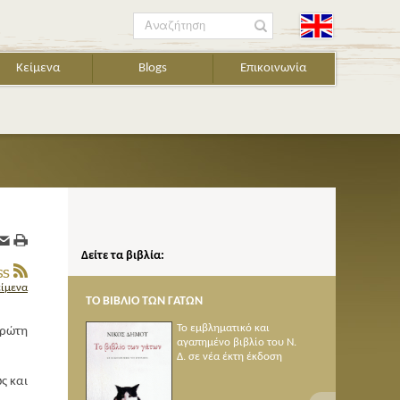
Αναζήτηση
Κείμενα
Blogs
Επικοινωνία
Δείτε τα βιβλία:
είμενα
ΩΝ ΓΑΤΩΝ
ΠΟΙΗΜΑΤΑ 1950-2005
Το εμβληματικό και
πρώτη
αγαπημένο βιβλίο του Ν.
Δ. σε νέα έκτη έκδοση
ς και