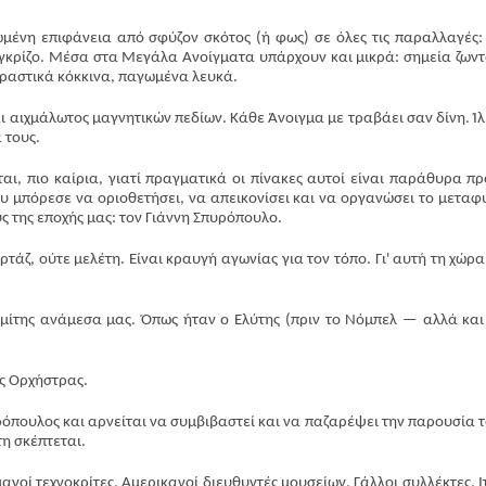
ένη επιφάνεια από σφύζον σκότος (ή φως) σε όλες τις παραλλαγές:
 γκρίζο. Μέσα στα Μεγάλα Ανοίγματα υπάρχουν και μικρά: σημεία ζων
ραστικά κόκκινα, παγωμένα λευκά.
αιχμάλωτος μαγνητικών πεδίων. Κάθε Άνοιγμα με τραβάει σαν δίνη. Ίλ
Περισσότε
 τους.
ι, πιο καίρια, γιατί πραγματικά οι πίνακες αυτοί είναι παράθυρα πρ
 μπόρεσε να οριοθετήσει, να απεικονίσει και να οργανώσει το μεταφ
 της εποχής μας: τον Γιάννη Σπυρόπουλο.
ρτάζ, ούτε μελέτη. Είναι κραυγή αγωνίας για τον τόπο. Γι' αυτή τη χώρα
μίτης ανάμεσα μας. Όπως ήταν ο Ελύτης (πριν το Νόμπελ — αλλά και
ς Ορχήστρας.
ρόπουλος και αρνείται να συμβιβαστεί και να παζαρέψει την παρουσία τ
η σκέπτεται.
μανοί τεχνοκρίτες, Αμερικανοί διευθυντές μουσείων, Γάλλοι συλλέκτες, Ι