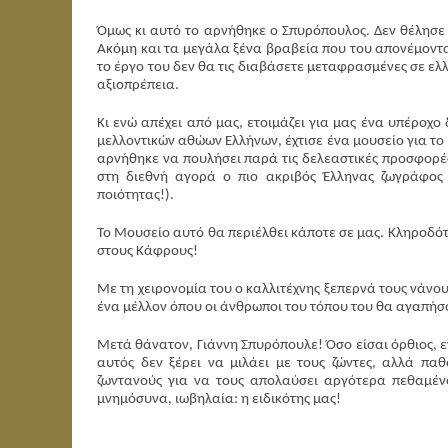
Όμως κι αυτό το αρνήθηκε ο Σπυρόπουλος. Δεν θέλησε 
Ακόμη και τα μεγάλα ξένα βραβεία που του απονέμονται 
το έργο του δεν θα τις διαβάσετε μεταφρασμένες σε ελλ
αξιοπρέπεια.
Κι ενώ απέχει από μας, ετοιμάζει για μας ένα υπέροχο
μελλοντικών αθώων Ελλήνων, έχτισε ένα μουσείο για το 
αρνήθηκε να πουλήσει παρά τις δελεαστικές προσφορές.
στη διεθνή αγορά ο πιο ακριβός Έλληνας ζωγράφος 
ποιότητας!).
Το Μουσείο αυτό θα περιέλθει κάποτε σε μας. Κληροδό
στους Κάφρους!
Με τη χειρονομία του ο καλλιτέχνης ξεπερνά τους νάνο
ένα μέλλον όπου οι άνθρωποι του τόπου του θα αγαπήσο
Μετά θάνατον, Γιάννη Σπυρόπουλε! Όσο είσαι όρθιος, 
αυτός δεν ξέρει να μιλάει με τους ζώντες, αλλά πα
ζωντανούς για να τους απολαύσει αργότερα πεθαμένο
μνημόσυνα, ιωβηλαία: η ειδικότης μας!