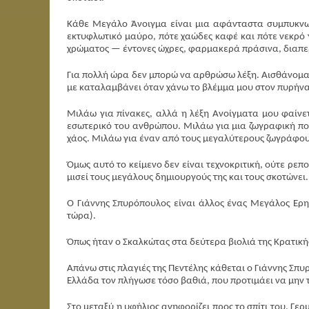
Κάθε Μεγάλο Άνοιγμα είναι μια αφάνταστα συμπυκνωμ
εκτυφλωτικό μαύρο, πότε χαώδες καφέ και πότε νεκρό
χρώματος — έντονες ώχρες, φαρμακερά πράσινα, διαπε
Για πολλή ώρα δεν μπορώ να αρθρώσω λέξη. Αισθάνομαι 
με καταλαμβάνει όταν χάνω το βλέμμα μου στον πυρήνα
Μιλάω για πίνακες, αλλά η λέξη Ανοίγματα μου φαίνετα
εσωτερικό του ανθρώπου. Μιλάω για μια ζωγραφική που
χάος. Μιλάω για έναν από τους μεγαλύτερους ζωγράφους
Όμως αυτό το κείμενο δεν είναι τεχνοκριτική, ούτε ρεπο
μισεί τους μεγάλους δημιουργούς της και τους σκοτώνει.
Ο Γιάννης Σπυρόπουλος είναι άλλος ένας Μεγάλος Ερη
τώρα).
Όπως ήταν ο Σκαλκώτας στα δεύτερα βιολιά της Κρατική
Απάνω στις πλαγιές της Πεντέλης κάθεται ο Γιάννης Σπυ
Ελλάδα τον πλήγωσε τόσο βαθιά, που προτιμάει να μην τ
Στο μεταξύ η υφήλιος ανηφορίζει προς το σπίτι του. Γερ