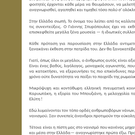
φοιτητές έρχονται κάθε μέρα να θαυμάσουν, να μελετή
αναγνωρισθεί, αγαπηθεί και τιμηθεί τόσο πολύ σ' ολόκλ
Στην Ελλάδα σιωπή. Το όνομα του λείπει από τις καλλιτεχ
τις συνεντεύξεις. Ο Γιάννης Σπυρόπουλος έχει να εκ
επισκεφθείτε μεγάλα ξένα μουσεία — ή ιδιωτικές συλλο
Κάθε πρόταση για παρουσίαση στην Ελλάδα αντιμετ
ξανακάνει έκθεση στην πατρίδα του. Δεν θα ξανακατέβει
Γιατί, όπως όλοι οι μεγάλοι, ο άνθρωπος αυτός είναι αξ
Είναι ένας βαθύς, λιγόλογος, μοναχικός αγωνιστής, π
να κατακτήσει, να εξερευνήσει τις πιο επικίνδυνες πε
χρόνο ούτε δυνατότητα να παίξει το παιχνίδι της ρωμαίι
Μικρόψυχη και κοντόθωρη ελληνική πνευματική κοιν
Καρυωτάκη, η εξορία του Μπουζιάνη, η μελαγχολία το
Ελύτη !
Εδώ λυμαίνονται τον τόπο ορδές ανθρωποβόρων νάνων, 
νανισμού. Σαν συνεπείς άνανδροι προτιμούν την εύκολη 
Τέτοια είναι η πίστη μας στο νανισμό που κανένας μηχ
και μέσα στην Ελλάδα— αναγνωρίστηκε πρώτα έξω. Προϊ