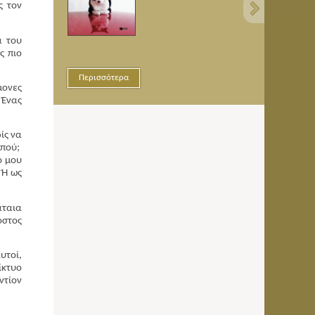
ς τον
α του
ς πιο
Περισσότερα
Περισσότερα
μονες
 Ένας
ίς να
 πού;
ό μου
 Ή ως
άταια
όστος
υτοί,
ίκτυο
ντίον