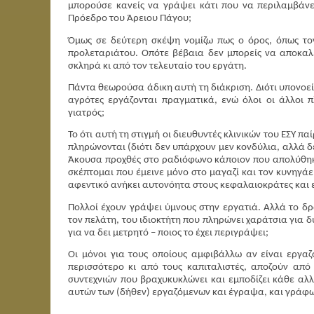
μπορούσε κανείς να γράψει κάτι που να περιλαμβάνε
Πρόεδρο του Άρειου Πάγου;
Όμως σε δεύτερη σκέψη νομίζω πως ο όρος, όπως τον
προλεταριάτου. Οπότε βέβαια δεν μπορείς να αποκαλέ
σκληρά κι από τον τελευταίο του εργάτη.
Πάντα θεωρούσα άδικη αυτή τη διάκριση. Διότι υπονοεί 
αγρότες εργάζονται πραγματικά, ενώ όλοι οι άλλοι π
γιατρός;
Το ότι αυτή τη στιγμή οι διευθυντές κλινικών του ΕΣΥ 
πληρώνονται (διότι δεν υπάρχουν μεν κονδύλια, αλλά 
Άκουσα προχθές στο ραδιόφωνο κάποιον που απολύθηκε 
σκέπτομαι που έμεινε μόνο στο μαγαζί και τον κυνηγάε
αφεντικό ανήκει αυτονόητα στους κεφαλαιοκράτες και 
Πολλοί έχουν γράψει ύμνους στην εργατιά. Αλλά το δ
τον πελάτη, του ιδιοκτήτη που πληρώνει χαράτσια για 
για να δει μετρητό – ποιος το έχει περιγράψει;
Οι μόνοι για τους οποίους αμφιβάλλω αν είναι εργαζ
περισσότερο κι από τους καπιταλιστές, αποζούν από
συντεχνιών που βραχυκυκλώνει και εμποδίζει κάθε αλλα
αυτών των (δήθεν) εργαζόμενων και έγραψα, και γράφ