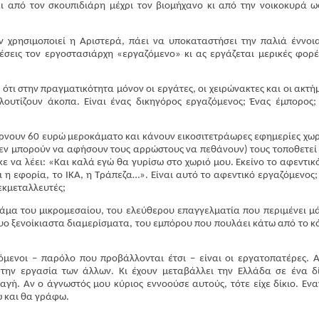
ι από τον σκουπιδιάρη μέχρι τον βιομήχανο κι από την νοικοκυρά ω
 χρησιμοποιεί η Αριστερά, πάει να υποκαταστήσει την παλιά έννοι
σεις τον εργοστασιάρχη «εργαζόμενο» κι ας εργάζεται μερικές φορέ
ότι στην πραγματικότητα μόνον οι εργάτες, οι χειρώνακτες και οι ακτή
λουτίζουν άκοπα. Είναι ένας δικηγόρος εργαζόμενος; Ένας έμπορος;
παίρνουν 60 ευρώ μεροκάματο και κάνουν εικοσιτετράωρες εφημερίες χωρ
δεν μπορούν να αφήσουν τους αρρώστους να πεθάνουν) τους τοποθετεί
να λέει: «Και καλά εγώ θα γυρίσω στο χωριό μου. Εκείνο το αφεντικ
ι η εφορία, το ΙΚΑ, η Τράπεζα…». Είναι αυτό το αφεντικό εργαζόμενος;
εκμεταλλευτές;
ράμα του μικρομεσαίου, του ελεύθερου επαγγελματία που περιμένει μ
δυο ξενοίκιαστα διαμερίσματα, του εμπόρου που πουλάει κάτω από το κ
όμενοι – παρόλο που προβάλλονται έτσι – είναι οι εργατοπατέρες. Α
 την εργασία των άλλων. Κι έχουν μεταβάλλει την Ελλάδα σε ένα δ
γή. Αν ο άγνωστός μου κύριος εννοούσε αυτούς, τότε είχε δίκιο. Ενα
ω και θα γράφω.