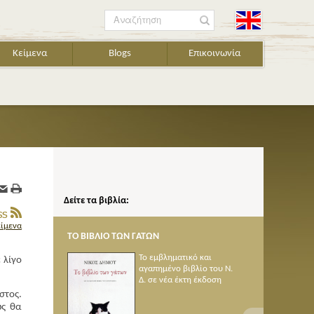
Αναζήτηση
Κείμενα
Blogs
Επικοινωνία
Δείτε τα βιβλία:
είμενα
ΤΟ ΒΙΒΛΙΟ ΤΩΝ ΓΑΤΩΝ
ΠΟΙΗΜΑΤΑ 1950-2005
Το εμβληματικό και
 λίγο
αγαπημένο βιβλίο του Ν.
Δ. σε νέα έκτη έκδοση
στος.
ώ
ς θα