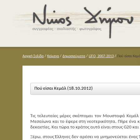
Αρχική Σελίδα
/
Κείμενα
/
Δημοσιεύματα
/
LiFO, 2007-2013
/
Πού είσαι Κεμά
Πού είσαι Κεμάλ (18.10.2012)
Τις τελευταίες μέρες σκέπτομαι τον Μουσταφά Κεμάλ
Μεσαίωνα και το έφερε στη νεοτερικότητα. Πήρε ένα κ
δεκαετίες. Και τώρα το κράτος αυτό είναι στους
G
20 και
Ξέρω, στους Έλληνες δεν αρέσει να μνημονεύεται ένας Τ