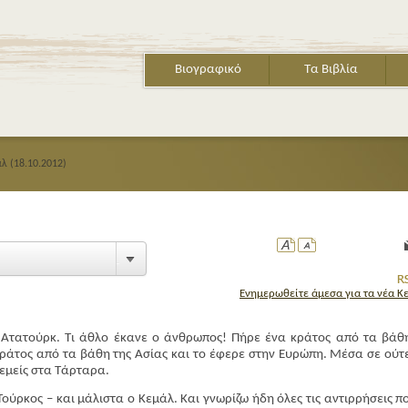
Βιογραφικό
Τα Βιβλία
λ (18.10.2012)
Ενημερωθείτε άμεσα για τα νέα Κ
 Ατατούρκ. Τι άθλο έκανε ο άνθρωπος! Πήρε ένα κράτος από τα βάθ
ράτος από τα βάθη της Ασίας και το έφερε στην Ευρώπη. Μέσα σε ούτ
 εμείς στα Τάρταρα.
ούρκος – και μάλιστα ο Κεμάλ. Και γνωρίζω ήδη όλες τις αντιρρήσεις π