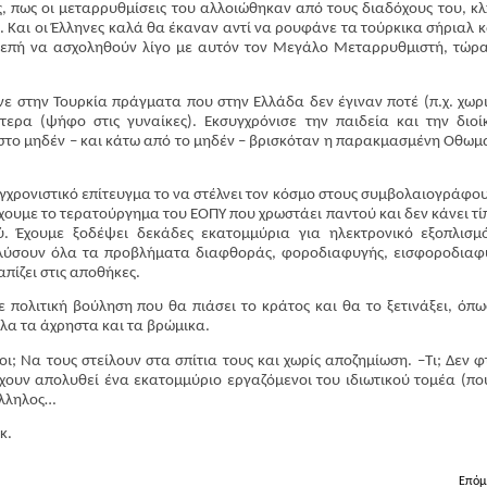
, πως οι μεταρρυθμίσεις του αλλοιώθηκαν από τους διαδόχους του, κλ
 Και οι Έλληνες καλά θα έκαναν αντί να ρουφάνε τα τούρκικα σήριαλ κ
ρεπή να ασχοληθούν λίγο με αυτόν τον Μεγάλο Μεταρρυθμιστή, τώρ
κανε στην Τουρκία πράγματα που στην Ελλάδα δεν έγιναν ποτέ (π.χ. χωρ
τερα (ψήφο στις γυναίκες). Εκσυγχρόνισε την παιδεία και την διοί
 στο μηδέν – και κάτω από το μηδέν – βρισκόταν η παρακμασμένη Οθωμ
υγχρονιστικό επίτευγμα το να στέλνει τον κόσμο στους συμβολαιογράφου
Έχουμε το τερατούργημα του ΕΟΠΥ που χρωστάει παντού και δεν κάνει τί
. Έχουμε ξοδέψει δεκάδες εκατομμύρια για ηλεκτρονικό εξοπλισμ
λύσουν όλα τα προβλήματα διαφθοράς, φοροδιαφυγής, εισφοροδιαφ
πίζει στις αποθήκες.
 πολιτική βούληση που θα πιάσει το κράτος και θα το ξετινάξει, όπω
όλα τα άχρηστα και τα βρώμικα.
οι; Να τους στείλουν στα σπίτια τους και χωρίς αποζημίωση. –Τι; Δεν φ
έχουν απολυθεί ένα εκατομμύριο εργαζόμενοι του ιδιωτικού τομέα (πο
άλληλος…
κ.
Επόμ