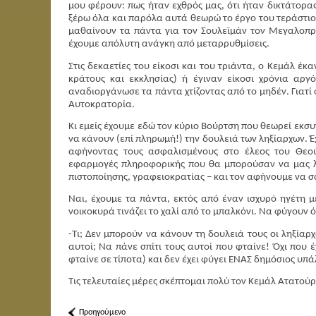
μου φέρουν: πως ήταν εχθρός μας, ότι ήταν δικτάτορας
ξέρω όλα και παρόλα αυτά θεωρώ το έργο του τεράστιο.
μαθαίνουν τα πάντα για τον Σουλεϊμάν τον Μεγαλοπ
έχουμε απόλυτη ανάγκη από μεταρρυθμίσεις.
Στις δεκαετίες του είκοσι και του τριάντα, ο Κεμάλ έ
κράτους και εκκλησίας) ή έγιναν είκοσι χρόνια αργό
αναδιοργάνωσε τα πάντα χτίζοντας από το μηδέν. Γιατί
Αυτοκρατορία.
Κι εμείς έχουμε εδώ τον κύριο Βούρτση που θεωρεί εκσ
να κάνουν (επί πληρωμή!) την δουλειά των ληξίαρχων. 
αφήνοντας τους ασφαλισμένους στο έλεος του Θεού
εφαρμογές πληροφορικής που θα μπορούσαν να μας 
πιστοποίησης, γραφειοκρατίας – και τον αφήνουμε να σα
Ναι, έχουμε τα πάντα, εκτός από έναν ισχυρό ηγέτη με
νοικοκυρά τινάζει το χαλί από το μπαλκόνι. Να φύγουν 
-Τι; Δεν μπορούν να κάνουν τη δουλειά τους οι ληξίαρχ
αυτοί; Να πάνε σπίτι τους αυτοί που φταίνε! Όχι που 
φταίνε σε τίποτα) και δεν έχει φύγει ΕΝΑΣ δημόσιος υπ
Τις τελευταίες μέρες σκέπτομαι πολύ τον Κεμάλ Ατατούρ
Προηγούμενο