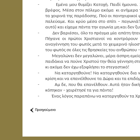
-
Εμένα μου θυμίζει Κατοχή. Παιδί ήμουνα.
βρέφος. Μέσα στον πόλεμο ακόμα
κι ανήμερα 
τα χοιρινά της παράδοσης. Πού οι πανηγυρικοί 
παλεύαμε. Και κρύο μέσα στο σπίτι – παγωνιά!
αυτό) και είχαμε πάντα την αγωνία μη και δεν ξ
-
Δεν βαριέσαι, όλο το πράγμα μία απάτη ήταν
Πήγανε οι πρώτοι Χριστιανοί να κοντράρουν
αναγέννηση του φωτός μετά το χειμερινό ηλιοσ
του φωτός σε όλες τις θρησκείες του ανθρώπου –
-
Μεγαλώνει δεν μεγαλώνει, μέρα άσπρη εμείς
παιδάκια να πούνε Χριστού την θεία γέννηση στ
κι ακόμα δεν έχω εξοφλήσει το στεγαστικό!
-
Να καταργηθούνε! Να καταργηθούνε δια νόμ
κρίση και να επανέλθουνε τα Δώρα και τα επιδό
-
Αμ δε, που θα επανέλθουν. Αυτά ήταν δικ
κόπηκαν – χαιρέτησέ τα για πάντα!
-
Ένας λόγος παραπάνω να καταργηθούν τα Χρι
Προηγούμενο