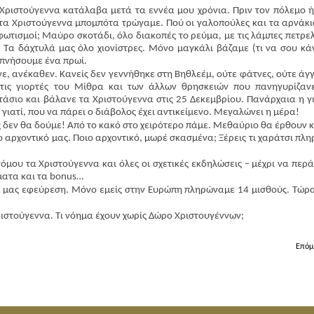
 Χριστούγεννα κατάλαβα μετά τα εννέα μου χρόνια. Πριν τον πόλεμο 
τα Χριστούγεννα μπομπότα τρώγαμε. Πού οι γαλοπούλες και τα αρνάκι
φωτισμοί; Μαύρο σκοτάδι, όλο διακοπές το ρεύμα, με τις λάμπες πετρε
 Τα δάχτυλά μας όλο χιονίστρες. Μόνο μαγκάλι βάζαμε (τι να σου κάν
υπνήσουμε ένα πρωί.
ε, ανέκαθεν. Κανείς δεν γεννήθηκε στη Βηθλεέμ, ούτε φάτνες, ούτε άγγ
 τις γιορτές του Μίθρα και των άλλων θρησκειών που πανηγυρίζαν
τάσιο και βάλανε τα Χριστούγεννα στις 25 Δεκεμβρίου. Πανάρχαια η γ
 γιατί, που να πάρει ο διάβολος έχει αντικείμενο. Μεγαλώνει η μέρα!
 δεν θα δούμε! Από το κακό στο χειρότερο πάμε. Μεθαύριο θα έρθουν κ
ο αρχοντικό μας. Ποιο αρχοντικό, μωρέ σκασμένα; Ξέρεις τι χαράτσι πλ
ου τα Χριστούγεννα και όλες οι σχετικές εκδηλώσεις – μέχρι να περά
ματα και τα
bonus
…
ή μας εφεύρεση. Μόνο εμείς στην Ευρώπη πληρώναμε 14 μισθούς. Τώρ
στούγεννα. Τι νόημα έχουν χωρίς Δώρο Χριστουγέννων;
Επόμ