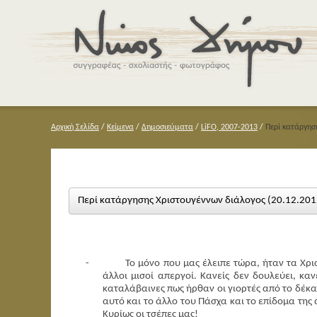
Αρχική Σελίδα
/
Κείμενα
/
Δημοσιεύματα
/
LiFO, 2007-2013
/
Περί κατάργησ
Περί κατάργησης Χριστουγέννων διάλογος (20.12.201
-
Το μόνο που μας έλειπε τώρα, ήταν τα Χρισ
άλλοι μισοί απεργοί. Κανείς δεν δουλεύει, καν
καταλάβαινες πως ήρθαν οι γιορτές από το δέκα
αυτό και το άλλο του Πάσχα και το επίδομα της ά
Κυρίως οι τσέπες μας!