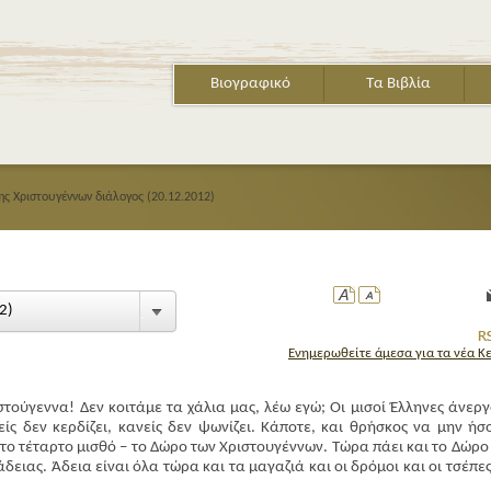
Βιογραφικό
Τα Βιβλία
ης Χριστουγέννων διάλογος (20.12.2012)
2)
Ενημερωθείτε άμεσα για τα νέα Κ
τούγεννα! Δεν κοιτάμε τα χάλια μας, λέω εγώ; Οι μισοί Έλληνες άνεργο
είς δεν κερδίζει, κανείς δεν ψωνίζει. Κάποτε, και θρήσκος να μην ήσ
το τέταρτο μισθό – το Δώρο των Χριστουγέννων. Τώρα πάει και το Δώρο 
δειας. Άδεια είναι όλα τώρα και τα μαγαζιά και οι δρόμοι και οι τσέπες