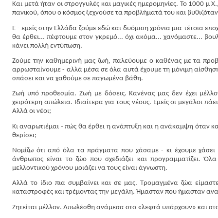
Και μετά ήταν οι στρογγυλές και μαγικές ημερομηνίες. Το 1000 μ Χ.,
πανικού, όπου ο κόσμος ξεχνούσε τα προβλήματά του και βυθιζόταν
Ε - εμείς στην Ελλάδα ζούμε εδώ και δυόμιση χρόνια μια τέτοια επο
θα έρθει... πέφτουμε στον γκρεμό... όχι ακόμα... χανόμαστε... βο
κάνει πολλή εντύπωση.
Ζούμε την καθημερινή μας ζωή, παλεύουμε ο καθένας με τα προβ
αρρωσταίνουμε - αλλά μέσα σε όλα αυτά έχουμε τη μόνιμη αίσθηση
σπάσει και να χαθούμε σε παγωμένα βάθη.
Ζωή υπό προθεσμία. Ζωή με δόσεις. Κανένας μας δεν έχει μέλλο
χειρότερη απώλεια. Ιδιαίτερα για τους νέους. Εμείς οι μεγάλοι πά
Αλλά οι νέοι;
Κι αναρωτιέμαι - πώς θα έρθει η ανάπτυξη και η ανάκαμψη όταν καν
θερίσει;
Νομίζω ότι από όλα τα πράγματα που χάσαμε - κι έχουμε χάσει 
άνθρωπος είναι το ζώο που σχεδιάζει και προγραμματίζει. Όλ
μελλοντικού χρόνου μοιάζει να τους είναι άγνωστη.
Αλλά το ίδιο πια συμβαίνει και σε μας. Τρομαγμένα ζώα είμαστε
καταστροφές και τρέμοντας την μεγάλη. Ήμασταν που ήμασταν ανα
Ζητείται μέλλον. Απωλέσθη ανάμεσα στο «λεφτά υπάρχουν» και στο