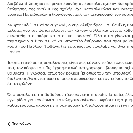
Διαβάζω τίτλους και κείμενα: δυσνόητα, δύσκολα, σχεδόν δυσπρό
θεώρησης, της αναλυτικής σχολής, έχει καταπλακώσει και καταχ
ερωτικό Παπαδιαμάντη (κοινότοπο πια), τον μεταφυσικό, τον μεταπ
Αν ήταν εδώ, σε κάποια γωνιά, ο κυρ Αλέξανδρος... τι θα έλεγε 
μελέτες που τον ψυχαναλύουν, τον κάνουν φύλλο και φτερό, κόβο
συναισθήματα ακόμα και στα πιο προφανή; Όλα αυτά γίνονται 
περίτεχνα για έναν σεμνό και ντροπαλό άνθρωπο, που προτιμούσε
κουτί του Παύλου Νιρβάνα (κι ευτυχώς που πρόλαβε να βγει η 
πανικό.
Το σημαντικό με τις μεγαλοφυΐες είναι πως κάνουν το δύσκολο, εύκ
του, τον κόσμο του. Τις έγραφε απλά και γρήγορα (βιοπορισμός)
θαύματα. Η γλώσσα, όπως τον βόλευε (κι όπως του την ζητούσαν)
διαλόγους. Έρχονται τώρα οι σοφοί προφεσόροι και αναλύουν το θα
ότι το χαλάνε.
Όσο μεγαλύτερη η βαβούρα, τόσο χάνεται η ουσία. Ιστορίες έλεγ
εγχειρίδια για τον έρωτα, καταλήγουν ανίκανοι. Αφήστε τις στρυ
καθαρεύουσα, ακούστε την σαν μουσική. Απόλαυση είναι η τέχνη, ό
Προηγούμενο