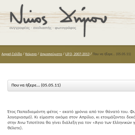
Αρχική Σελίδα
/
Κείμενα
/
Δημοσιεύματα
/
LiFO, 2007-2013
/
Που να ήξερε... (05.05.11)
Που να ήξερε... (05.05.11)
Έτος Παπαδιαμάντη φέτος – εκατό χρόνια από τον θάνατό του. Φ
λογαριασμό). Κι είμαστε ακόμα στον Απρίλιο, κι ετοιμάζονται δεκ
στην Άνω Τιποτίτσα θα γίνει διάλεξη για τον «Άγιο των Ελληνικών 
θέλετε).