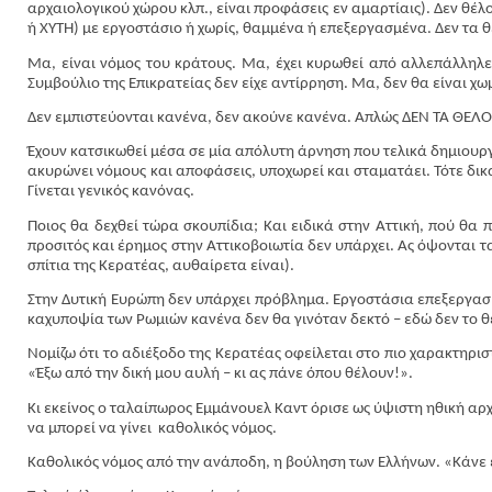
αρχαιολογικού χώρου κλπ., είναι προφάσεις εν αμαρτίαις). Δεν θέλ
ή ΧΥΤΗ) με εργοστάσιο ή χωρίς, θαμμένα ή επεξεργασμένα. Δεν τα 
Μα, είναι νόμος του κράτους. Μα, έχει κυρωθεί από αλλεπάλληλε
Συμβούλιο της Επικρατείας δεν είχε αντίρρηση. Μα, δεν θα είναι χ
Δεν εμπιστεύονται κανένα, δεν ακούνε κανένα. Απλώς ΔΕΝ ΤΑ ΘΕΛ
Έχουν κατσικωθεί μέσα σε μία απόλυτη άρνηση που τελικά δημιουργ
ακυρώνει νόμους και αποφάσεις, υποχωρεί και σταματάει. Τότε δικ
Γίνεται γενικός κανόνας.
Ποιος θα δεχθεί τώρα σκουπίδια; Και ειδικά στην Αττική, πού θα 
προσιτός και έρημος στην Αττικοβοιωτία δεν υπάρχει. Ας όψονται 
σπίτια της Κερατέας, αυθαίρετα είναι).
Στην Δυτική Ευρώπη δεν υπάρχει πρόβλημα. Εργοστάσια επεξεργασί
καχυποψία των Ρωμιών κανένα δεν θα γινόταν δεκτό – εδώ δεν το θ
Νομίζω ότι το αδιέξοδο της Κερατέας οφείλεται στο πιο χαρακτηρι
«Έξω από την δική μου αυλή – κι ας πάνε όπου θέλουν!».
Κι εκείνος ο ταλαίπωρος Εμμάνουελ Καντ όρισε ως ύψιστη ηθική αρχ
να μπορεί να γίνει
καθολικός νόμος.
Καθολικός νόμος από την ανάποδη, η βούληση των Ελλήνων. «Κάνε εσ