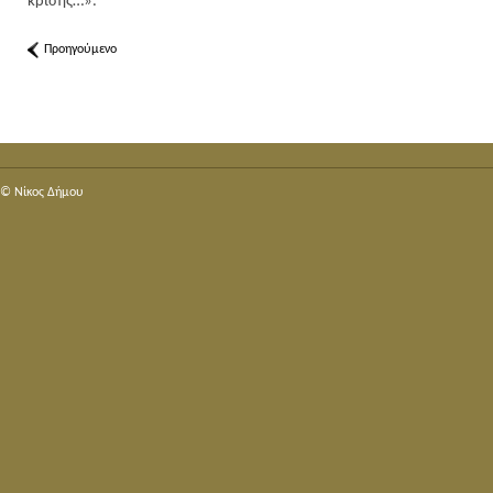
κρίσης…».
Προηγούμενο
© Nίκος Δήμου