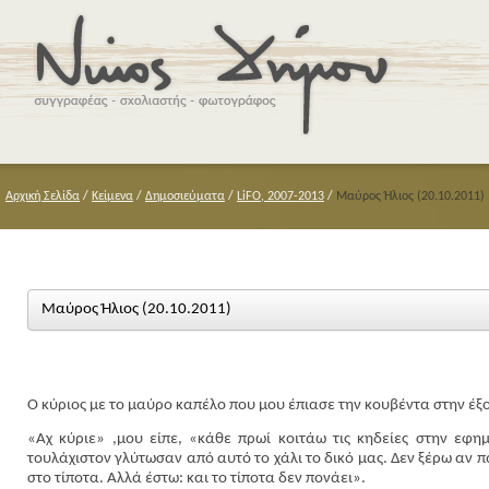
Αρχική Σελίδα
/
Κείμενα
/
Δημοσιεύματα
/
LiFO, 2007-2013
/
Μαύρος Ήλιος (20.10.2011)
Μαύρος Ήλιος (20.10.2011)
Ο κύριος με το μαύρο καπέλο που μου έπιασε την κουβέντα στην έξ
«Αχ κύριε» ,μου είπε, «κάθε πρωί κοιτάω τις κηδείες στην εφη
τουλάχιστον γλύτωσαν από αυτό το χάλι το δικό μας. Δεν ξέρω αν 
στο τίποτα. Αλλά έστω: και το τίποτα δεν πονάει».