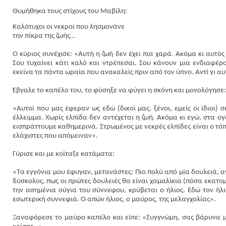
Θυμήθηκα τους στίχους του Μαβίλη:
Καλότυχοι οι νεκροί που λησμονάνε
την πίκρα της ζωής…
Ο κύριος συνέχισε: «Αυτή η ζωή δεν έχει πια χαρά. Ακόμα κι αυτό
Σου τυχαίνει κάτι καλό και ντρέπεσαι. Σου κάνουν μια ενδιαφέ
εκείνα τα πάντα ωραία που ανακαλείς πριν από τον ύπνο. Αντί γι α
Έβγαλε το καπέλο του, το φύσηξε να φύγει η σκόνη και μονολόγησε:
«Αυτοί που μας έφεραν ως εδώ (δικοί μας, ξένοι, εμείς οι ίδιοι) 
έλλειμμα. Χωρίς ελπίδα δεν αντέχεται η ζωή. Ακόμα κι εγώ, στα ο
εισπράττουμε καθημερινά. Στρωμένος με νεκρές ελπίδες είναι ο τό
ελάχιστες που απόμειναν».
Γύρισε και με κοίταξε κατάματα:
«Τα εγγόνια μου έφυγαν, μετανάστες: Πιο πολύ από μία δουλειά, α
δύσκολος, πως οι πρώτες δουλειές θα είναι χαμαλίκια (πόσα εκατο
την ασημένια ούγια του σύννεφου, κρύβεται ο ήλιος. Εδώ τον ήλ
εσωτερική συννεφιά. Ο απών ήλιος, ο μαύρος, της μελαγχολίας».
Ξαναφόρεσε το μαύρο καπέλο και είπε: «Συγγνώμη, σας βάρυνα με