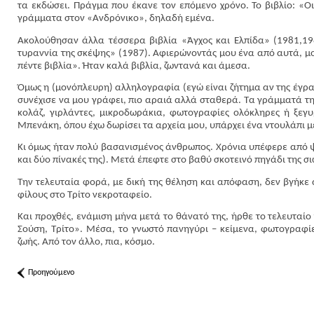
τα εκδώσει. Πράγμα που έκανε τον επόμενο χρόνο. Το βιβλίο: «Ο
γράμματα στον «Ανδρόνικο», δηλαδή εμένα.
Ακολούθησαν άλλα τέσσερα βιβλία «Άγχος και Ελπίδα» (1981,19
τυραννία της σκέψης» (1987). Αφιερώνοντάς μου ένα από αυτά, μο
πέντε βιβλία». Ήταν καλά βιβλία, ζωντανά και άμεσα.
Όμως η (μονόπλευρη) αλληλογραφία (εγώ είναι ζήτημα αν της έγρα
συνέχισε να μου γράφει, πιο αραιά αλλά σταθερά. Τα γράμματά της 
κολάζ, γιρλάντες, μικροδωράκια, φωτογραφίες ολόκληρες ή ξεγυ
Μπενάκη, όπου έχω δωρίσει τα αρχεία μου, υπάρχει ένα ντουλάπι μ
Κι όμως ήταν πολύ βασανισμένος άνθρωπος. Χρόνια υπέφερε από ψ
και δύο πίνακές της). Μετά έπεφτε στο βαθύ σκοτεινό πηγάδι της σ
Την τελευταία φορά, με δική της θέληση και απόφαση, δεν βγήκε 
φίλους στο Τρίτο νεκροταφείο.
Και προχθές, ενάμιση μήνα μετά το θάνατό της, ήρθε το τελευταί
Σούση, Τρίτο». Μέσα, το γνωστό πανηγύρι – κείμενα, φωτογραφίε
ζωής. Από τον άλλο, πια, κόσμο.
Προηγούμενο