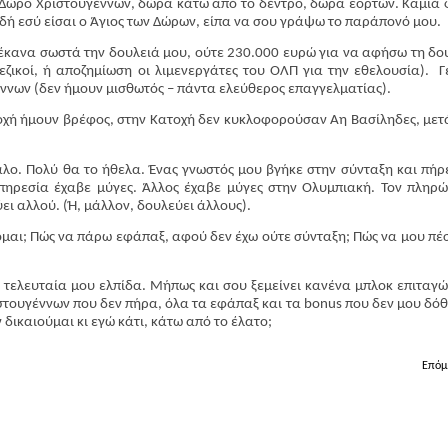
. Δώρο Χριστουγέννων, δώρα κάτω από το δέντρο, δώρα εορτών. Καμιά
ειδή εσύ είσαι ο Άγιος των Δώρων, είπα να σου γράψω το παράπονό μου.
έκανα σωστά την δουλειά μου, ούτε 230.000 ευρώ για να αφήσω τη δο
ζικοί, ή αποζημίωση οι λιμενεργάτες του ΟΛΠ για την εθελουσία).
Γ
γέννων (δεν ήμουν μισθωτός – πάντα ελεύθερος επαγγελματίας).
τοχή ήμουν βρέφος, στην Κατοχή δεν κυκλοφορούσαν Αη Βασίληδες, μετ
άλο. Πολύ θα το ήθελα. Ένας γνωστός μου βγήκε στην σύνταξη και πήρ
πηρεσία έχαβε μύγες. Άλλος έχαβε μύγες στην Ολυμπιακή. Τον πληρ
ει αλλού. (Ή, μάλλον, δουλεύει άλλους).
αι; Πώς να πάρω εφάπαξ, αφού δεν έχω ούτε σύνταξη; Πώς να μου πέσ
η τελευταία μου ελπίδα. Μήπως και σου ξεμείνει κανένα μπλοκ επιταγώ
στουγέννων που δεν πήρα, όλα τα εφάπαξ και τα bonus που δεν μου δό
 δικαιούμαι κι εγώ κάτι, κάτω από το έλατο;
Επόμ