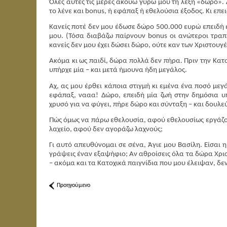
Όλες αυτές τις μέρες ακούω γύρω μου τη λέξη «δώρο»
το λένε και b
onus
, ή εφάπαξ ή εθελούσια έξοδος. Κι επ
Κανείς ποτέ δεν μου έδωσε δώρο 500.000 ευρώ επειδή 
μου. (Τόσα διαβάζω παίρνουν bonus οι ανώτεροι τραπε
κανείς δεν μου έχει δώσει δώρο, ούτε καν των Χριστου
Ακόμα κι ως παιδί, δώρα πολλά δεν πήρα. Πριν την Κα
υπήρχε μία – και μετά ήμουνα ήδη μεγάλος.
Αχ, ας μου έρθει κάποια στιγμή κι εμένα ένα ποσό μεγ
εφάπαξ, νααα! Δώρο, επειδή μία ζωή στην δημόσια υ
χρυσό για να φύγει, πήρε δώρο και σύνταξη – και δουλεύ
Πώς όμως να πάρω εθελουσία, αφού εθελουσίως εργάζομ
λαχείο, αφού δεν αγοράζω λαχνούς;
Γι αυτό απευθύνομαι σε σένα, Άγιε μου Βασίλη. Είσαι 
γράψεις έναν εξαψήφιο; Αν αθροίσεις όλα τα δώρα Χρι
– ακόμα και τα Κατοχικά παιγνίδια που μου έλειψαν, δεν
Προηγούμενο