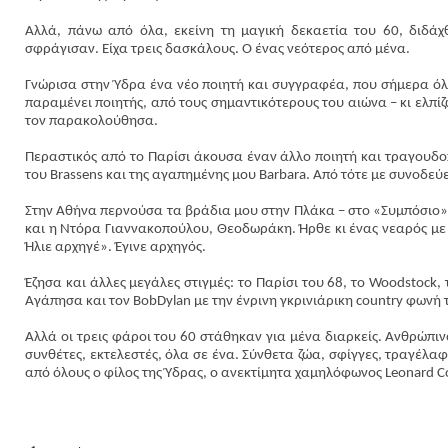
Αλλά, πάνω από όλα, εκείνη τη μαγική δεκαετία του 60, διδά
σφράγισαν. Είχα τρεις δασκάλους. Ο ένας νεότερος από μένα.
Γνώρισα στην Ύδρα ένα νέο ποιητή και συγγραφέα, που σήμερα όλη
παραμένει ποιητής, από τους σημαντικότερους του αιώνα – κι ελπίζ
τον παρακολούθησα.
Περαστικός από το Παρίσι άκουσα έναν άλλο ποιητή και τραγουδοπο
του Brassens και της αγαπημένης μου Barbara. Από τότε με συνοδεύε
Στην Αθήνα περνούσα τα βράδια μου στην Πλάκα – στο «Συμπόσιο
και η Ντόρα Γιαννακοπούλου, Θεοδωράκη. Ήρθε κι ένας νεαρός με 
Ήλιε αρχηγέ». Έγινε αρχηγός.
Έζησα και άλλες μεγάλες στιγμές: το Παρίσι του 68, το Woodstock, 
Αγάπησα και τον
Bob
Dylan
με την ένρινη γκρινιάρικη count
r
y φωνή τ
Αλλά οι τρεις φάροι του 60 στάθηκαν για μένα διαρκείς. Ανθρώπινο
συνθέτες, εκτελεστές, όλα σε ένα. Σύνθετα ζώα, σφίγγες, τραγέλαφ
από όλους ο φίλος της Ύδρας, ο ανεκτίμητα χαμηλόφωνος Leonard Co