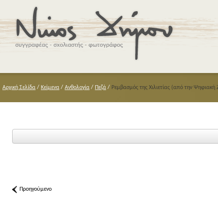
Αρχική Σελίδα
/
Κείμενα
/
Ανθολογία
/
Πεζά
/
Ρεμβασμός της Χιλιετίας (από την Ψηφιακή 
Προηγούμενο