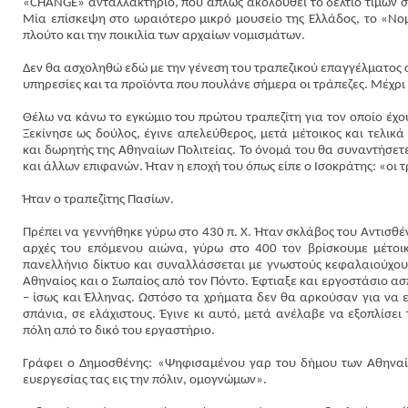
«CHANGE» ανταλλακτήριο, που απλώς ακολουθεί το δελτίο τιμών σ
Μία επίσκεψη στο ωραιότερο μικρό μουσείο της Ελλάδος, το «Νομ
πλούτο και την ποικιλία των αρχαίων νομισμάτων.
Δεν θα ασχοληθώ εδώ με την γένεση του τραπεζικού επαγγέλματος σ
υπηρεσίες και τα προϊόντα που πουλάνε σήμερα οι τράπεζες. Μέχρι
Θέλω να κάνω το εγκώμιο του πρώτου τραπεζίτη για τον οποίο έχ
Ξεκίνησε ως δούλος, έγινε απελεύθερος, μετά μέτοικος και τελικ
και δωρητής της Αθηναίων Πολιτείας. Το όνομά του θα συναντήσετ
και άλλων επιφανών. Ήταν η εποχή του όπως είπε ο Ισοκράτης: «οι τ
Ήταν ο τραπεζίτης Πασίων.
Πρέπει να γεννήθηκε γύρω στο 430 π. Χ. Ήταν σκλάβος του Αντισθέ
αρχές του επόμενου αιώνα, γύρω στο 400 τον βρίσκουμε μέτοικ
πανελλήνιο δίκτυο και συναλλάσσεται με γνωστούς κεφαλαιούχους
Αθηναίος και ο Σωπαίος από τον Πόντο. Έφτιαξε και εργοστάσιο ασ
– ίσως και Έλληνας. Ωστόσο τα χρήματα δεν θα αρκούσαν για να 
σπάνια, σε ελάχιστους. Έγινε κι αυτό, μετά ανέλαβε να εξοπλίσει 
πόλη από το δικό του εργαστήριο.
Γράφει ο Δημοσθένης: «Ψηφισαμένου γαρ του δήμου των Αθηναίω
ευεργεσίας τας εις την πόλιν, ομογνώμων».