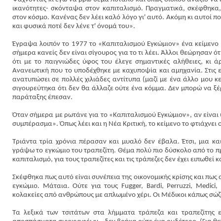
ικανότητες- σκόνταψα στον καπιταλισμό. Πραγματικά, σκέφθηκα
στον κόσμο. Κανένας δεν λέει καλό λόγο γι' αυτό. Ακόμη κι αυτοί 
και φυσικά ποτέ δεν λένε τ' όνομά του»
.
Έγραψα λοιπόν το 1977 το «Καπιταλισμού Εγκώμιον» ένα κείμενο
σήμερα κανείς δεν είναι σίγουρος για το τι λέει. Άλλοι θεώρησαν ό
ότι με το παιγνιώδες ύφος του έλεγε σημαντικές αλήθειες, κι 
Ανανεωτική που το υποδέχθηκε με καχυποψία και αμηχανία. Στις 
ανατυπώσει σε πολλές χιλιάδες αντίτυπα (μαζί με ένα άλλο μου κ
σιγουρεύτηκα ότι δεν θα άλλαζε ούτε ένα κόμμα. Δεν μπορώ να ξ
παράταξης έπεσαν.
Όταν σήμερα με ρωτάνε για το «Καπιταλισμού Εγκώμιον», αν είναι 
συμπέρασμα». Όπως λέει και η Νέα Κριτική, το κείμενο το φτιάχνει
Τριάντα τρία χρόνια πέρασαν και μυαλό δεν έβαλα. Έτσι, μια κ
γράψω το εγκώμιο του τραπεζίτη. Θέμα πολύ πιο δύσκολο από το πρ
καπιταλισμό, για τους τραπεζίτες και τις τράπεζες δεν έχει ειπωθεί
Σκέφθηκα πως αυτό είναι συνέπεια της οικονομικής κρίσης και πως
εγκώμιο. Μάταια. Ούτε για τους
Fugger
,
Bardi
,
Perruzzi
,
Medici
,
κολακείες από ανθρώπους με απλωμένο χέρι. Οι Μέδικοι κάπως σώζον
Τα λεξικά των τσιτάτων στα λήμματα τράπεζα και τραπεζίτης ε