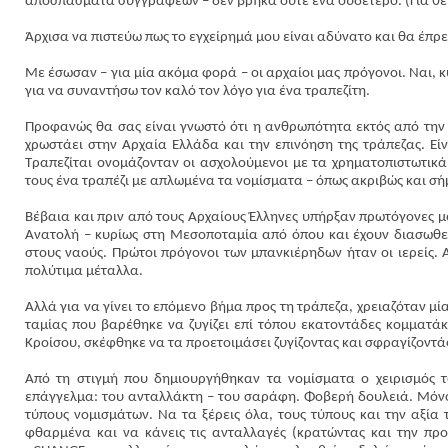
αποσπάσματα συγγραφέων – δεν βρήκα ούτε ένα ουδέτερο. (Για θετ
Άρχισα να πιστεύω πως το εγχείρημά μου είναι αδύνατο και θα έπρε
Με έσωσαν – για μία ακόμα φορά – οι αρχαίοι μας πρόγονοι. Ναι, κυ
για να συναντήσω τον καλό τον λόγο για ένα τραπεζίτη.
Προφανώς θα σας είναι γνωστό ότι η ανθρωπότητα εκτός από την 
χρωστάει στην Αρχαία Ελλάδα και την επινόηση της τράπεζας. Είν
Τραπεζίται ονομάζονταν οι ασχολούμενοι με τα χρηματοπιστωτικά 
τους ένα τραπέζι με απλωμένα τα νομίσματα – όπως ακριβώς και σ
Βέβαια και πριν από τους Αρχαίους Έλληνες υπήρξαν πρωτόγονες 
Ανατολή – κυρίως στη Μεσοποταμία από όπου και έχουν διασωθεί 
στους ναούς. Πρώτοι πρόγονοι των μπανκιέρηδων ήταν οι ιερείς.
πολύτιμα μέταλλα.
Αλλά για να γίνει το επόμενο βήμα προς τη τράπεζα, χρειαζόταν μί
ταμίας που βαρέθηκε να ζυγίζει επί τόπου εκατοντάδες κομματά
Κροίσου, σκέφθηκε να τα προετοιμάσει ζυγίζοντας και σφραγίζοντάς
Από τη στιγμή που δημιουργήθηκαν τα νομίσματα ο χειρισμός τ
επάγγελμα: του ανταλλάκτη – του σαράφη. Φοβερή δουλειά. Μόνο
τύπους νομισμάτων. Να τα ξέρεις όλα, τους τύπους και την αξία τ
φθαρμένα και να κάνεις τις ανταλλαγές (κρατώντας και την πρ