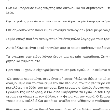
Πώς θα μπορούσε ένας άσχετος από οικονομικά να συμπεράνει – τη
λέξη;
Όχι – ο ρόλος μου είναι να κλείσω το συνέδριο σε μία διαφορετική 
Επειδή λοιπόν από παιδί είμαι «πνεύμα αντιλογίας» (έτσι με φώναζ
Σε μία εποχή που δεν ακούγεται ούτε ένας καλός λόγος για τους τρ
Αυτό άλλωστε είναι κατά τη γνώμη μου το πρώτο καθήκον του διανοο
Τα εγκώμια σαν είδος λόγου έχουν μία αρχαία παράδοση. Στην 
ρητορικά γυμνάσματα.
Πριν από 33 χρόνια είχα γράψει το πρώτο μου εγκώμιο. Το κείμενο άρ
«
Σε χρόνια περασμένα, όταν ένας ρήτορας ήθελε να δώσει το μέτρο
ανάξιο θέμα και το στόλιζε με τον πιο πλούσιο, τον πιο γλαφυρό έπ
μεγαλύτερη η δόξα του ρήτορα. Έτσι έγραψε ο γλυκύς Λουκιανός 
Εγκώμιο της Φαλάκρας, ο Ρωμαίος Φαβορίνος το Εγκώμιο του Θερ
έγραψε εγκώμια για τον ψύλλο, την ψείρα και τον κοριό. Ο Έρασμ
Υποκρισίας. Πολλά άλλα μικρά και ανάξια επαινέθηκαν: ο γάιδαρος, 
Ψάχνοντας κι εγώ να βρω θέμα ποταπό και όλως διόλου ανάξιο να επ