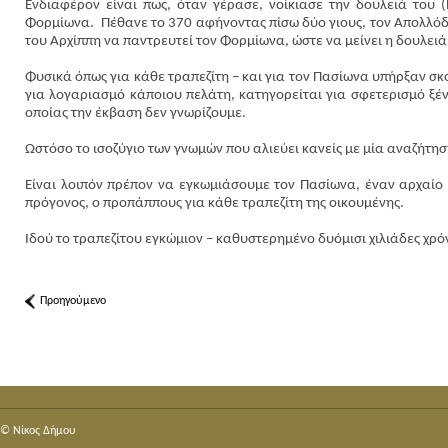
Ενδιαφέρον είναι πως, όταν γέρασε, νοίκιασε την δουλειά του (l
Φορμίωνα.
Πέθανε το 370 αφήνοντας πίσω δύο γιους, τον Απολλόδ
του Αρχίππη να παντρευτεί τον Φορμίωνα, ώστε να μείνει η δουλειά
Φυσικά όπως για κάθε τραπεζίτη – και για τον Πασίωνα υπήρξαν σκ
για λογαριασμό κάποιου πελάτη, κατηγορείται για σφετερισμό ξέ
οποίας την έκβαση δεν γνωρίζουμε.
Ωστόσο το ισοζύγιο των γνωμών που αλιεύει κανείς με μία αναζήτησ
Είναι λοιπόν πρέπον να εγκωμιάσουμε τον Πασίωνα, έναν αρχαίο α
πρόγονος, ο προπάππους για κάθε τραπεζίτη της οικουμένης.
Ιδού το τραπεζίτου εγκώμιον – καθυστερημένο δυόμισι χιλιάδες χρό
Προηγούμενο
© Nίκος Δήμου