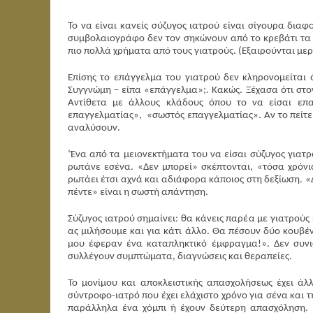
Το να είναι κανείς σύζυγος ιατρού είναι σίγουρα δια
συμβολαιογράφο δεν τον σηκώνουν από το κρεβάτι τα 
πιο πολλά χρήματα από τους γιατρούς. (Εξαιρούνται μερι
Επίσης το επάγγελμα του γιατρού δεν κληρονομείται 
Συγγνώμη – είπα «επάγγελμα»;. Κακώς. Ξέχασα ότι στον
Αντίθετα με άλλους κλάδους όπου το να είσαι επα
επαγγελματίας», «σωστός επαγγελματίας». Αν το πείτε 
αναλύσουν.
‘Ένα από τα μειονεκτήματα του να είσαι σύζυγος γιατρ
ρωτάνε εσένα. «Δεν μπορεί» σκέπτονται, «τόσα χρόνι
ρωτάει έτσι αχνά και αδιάφορα κάποιος στη δεξίωση. «
πέντε» είναι η σωστή απάντηση.
Σύζυγος ιατρού σημαίνει: θα κάνεις παρέα με γιατρούς 
ας μιλήσουμε και για κάτι άλλο. Θα πέσουν δύο κουβέ
μου έφεραν ένα καταπληκτικό έμφραγμα!». Δεν συνι
συλλέγουν συμπτώματα, διαγνώσεις και θεραπείες.
Το μονίμου και αποκλειστικής απασχολήσεως έχει άλ
σύντροφο-ιατρό που έχει ελάχιστο χρόνο για σένα και 
παράλληλα ένα χόμπι ή έχουν δεύτερη απασχόληση. 