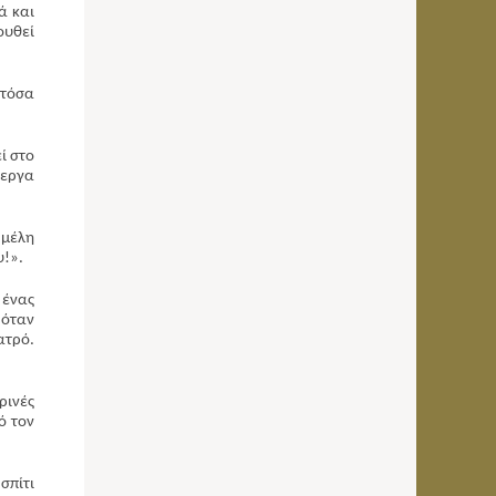
ά και
ουθεί
 τόσα
ί στο
ίεργα
 μέλη
υ!».
 ένας
 όταν
ατρό.
ρινές
ό τον
σπίτι