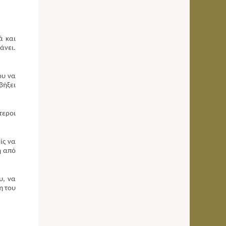
ά και
άνει.
ου να
βήξει
τεροι
ίς να
ή από
υ, να
η του