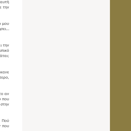
 αυτή
ε την
ό μου
ήσει…
ι την
ωπικό
άται;
έκανε
τερο,
το αν
ώ που
 στην
. Πού
ν που