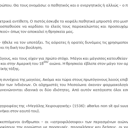
ώπου. Θα τους ονομάσω: ο παθητικός και ο ενεργητικός ή αλλιώς – ο π
μετρικά αντίθετη. Ο πιστός έσκυβε το κεφάλι παθητικά μπροστά στο μυσ
προσπαθούσε να κερδίσει το έλεός τους παρακαλώντας και προσευχόμ
 Θεού» όπως τον αποκαλεί η θρησκεία μας.
 ήθελε να τον υποτάξει. Τις αόρατες ή ορατές δυνάμεις τις χρησιμοπο
νει τη δική του βούληση.
μάγους, και τους είχαν για πρώτο στόχο. Μάγοι και μάγισσες κατευθείαν
ου
και στην Αμερική του 18
αιώνα. Η θρησκεία έβλεπε στον μάγο τον α
ϊκής τάξης.
αι η συνέχεια της μαγείας. Ακόμα και τώρα στους πρωτόγονους λαούς επιβ
ctor των Ινδιάνων. Οι αλχημιστές του Μεσαίωνα έκαναν φαρμακολογί
νενώνονται ιδανικά οι δύο ιδιότητες. Από αυτόν κατάγεστε όλοι εσε
γγραφέας της «Μεγάλης Χειρουργικής» (1536): alterius non sit qui suus
νήκει στον εαυτό του).
 σκεπτόμενοι άνθρωποι – οι «ιατροφιλόσοφοι» των περασμένων αιών
ρκίσουν την αρρώστια με προσευχές, παρακλήσεις και δεήσεις, οι γι