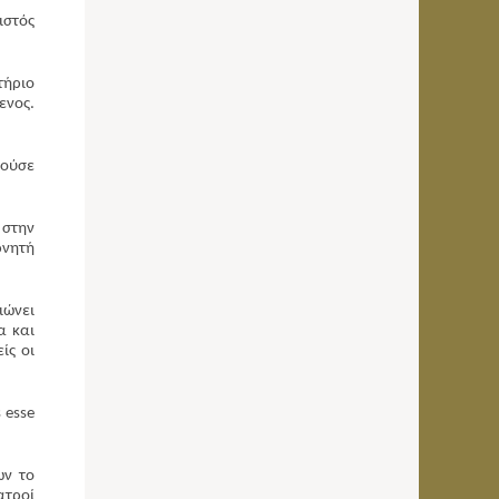
ιστός
τήριο
ενος.
ιούσε
 στην
ρνητή
ιώνει
α και
ίς οι
 esse
ων το
ατροί