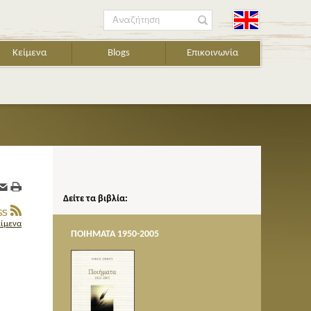
Αναζήτηση
Κείμενα
Blogs
Επικοινωνία
Δείτε τα βιβλία:
είμενα
ΠΟΙΗΜΑΤΑ 1950-2005
AΣΚΗΣΕΙ
ι
του Ν.
οση