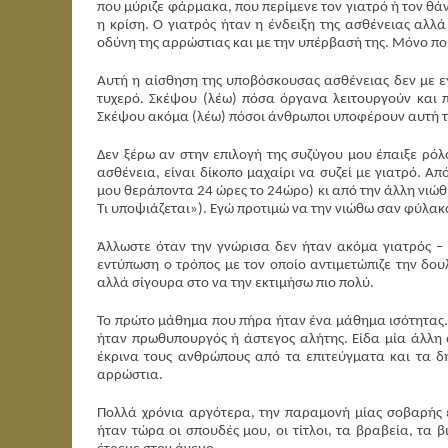
που μύριζε φάρμακα, που περίμενε τον γιατρό ή τον θά
η κρίση. Ο γιατρός ήταν η ένδειξη της ασθένειας αλλά
οδύνη της αρρώστιας και με την υπέρβασή της. Μόνο που
Αυτή η αίσθηση της υποβόσκουσας ασθένειας δεν με ε
τυχερό. Σκέψου (λέω) πόσα όργανα λειτουργούν και 
Σκέψου ακόμα (λέω) πόσοι άνθρωποι υποφέρουν αυτή τ
Δεν ξέρω αν στην επιλογή της συζύγου μου έπαιξε ρόλο
ασθένεια, είναι δίκοπο μαχαίρι να συζεί με γιατρό. Α
μου θεράποντα 24 ώρες το 24ώρο) κι από την άλλη νιώθε
Τι υποψιάζεται»). Εγώ προτιμώ να την νιώθω σαν φύλακα
Άλλωστε όταν την γνώρισα δεν ήταν ακόμα γιατρός – μ
εντύπωση ο τρόπος με τον οποίο αντιμετώπιζε την δουλ
αλλά σίγουρα στο να την εκτιμήσω πιο πολύ.
Το πρώτο μάθημα που πήρα ήταν ένα μάθημα ισότητας.
ήταν πρωθυπουργός ή άστεγος αλήτης. Είδα μία άλλη
έκρινα τους ανθρώπους από τα επιτεύγματα και τα δ
αρρώστια.
Πολλά χρόνια αργότερα, την παραμονή μίας σοβαρής ε
ήταν τώρα οι σπουδές μου, οι τίτλοι, τα βραβεία, τα 