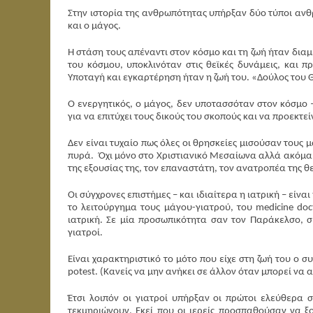
Στην ιστορία της ανθρωπότητας υπήρξαν δύο τύποι ανθρ
και ο μάγος.
Η στάση τους απέναντι στον κόσμο και τη ζωή ήταν δια
του κόσμου, υποκλινόταν στις θεϊκές δυνάμεις, και 
Υποταγή και εγκαρτέρηση ήταν η ζωή του. «Δούλος του
Ο ενεργητικός, ο μάγος, δεν υποτασσόταν στον κόσμο –
για να επιτύχει τους δικούς του σκοπούς και να προεκτεί
Δεν είναι τυχαίο πως όλες οι θρησκείες μισούσαν τους 
πυρά. Όχι μόνο στο Χριστιανικό Μεσαίωνα αλλά ακόμα 
της εξουσίας της, τον επαναστάτη, τον ανατροπέα της θε
Οι σύγχρονες επιστήμες – και ιδιαίτερα η ιατρική – είν
το λειτούργημα τους μάγου-γιατρού, του medicine do
ιατρική. Σε μία προσωπικότητα σαν τον Παράκελσο, συ
γιατροί.
Είναι χαρακτηριστικό το μότο που είχε στη ζωή του ο συ
potest. (Κανείς να μην ανήκει σε άλλον όταν μπορεί να α
Έτσι λοιπόν οι γιατροί υπήρξαν οι πρώτοι ελεύθερα
τεκμηριώνουν. Εκεί που οι ιερείς προσπαθούσαν να ξο