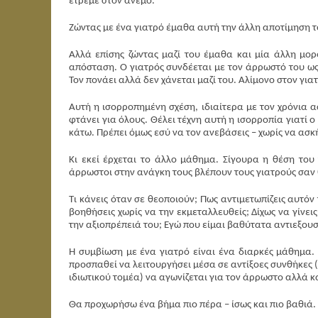
έτρεμε στον άνεμο.
Ζώντας με ένα γιατρό έμαθα αυτή την άλλη αποτίμηση το
Αλλά επίσης ζώντας μαζί του έμαθα και μία άλλη μο
απόσταση. Ο γιατρός συνδέεται με τον άρρωστό του ως έ
Τον πονάει αλλά δεν χάνεται μαζί του. Αλίμονο στον για
Αυτή η ισορροπημένη σχέση, ιδιαίτερα με τον χρόνια α
φτάνει για όλους. Θέλει τέχνη αυτή η ισορροπία γιατί ο
κάτω. Πρέπει όμως εσύ να τον ανεβάσεις – χωρίς να ασκή
Κι εκεί έρχεται το άλλο μάθημα. Σίγουρα η θέση του
άρρωστοι στην ανάγκη τους βλέπουν τους γιατρούς σαν 
Τι κάνεις όταν σε θεοποιούν; Πως αντιμετωπίζεις αυτόν
βοηθήσεις χωρίς να την εκμεταλλευθείς; Δίχως να γίνε
την αξιοπρέπειά του; Εγώ που είμαι βαθύτατα αντιεξου
Η συμβίωση με ένα γιατρό είναι ένα διαρκές μάθημα. Τ
προσπαθεί να λειτουργήσει μέσα σε αντίξοες συνθήκες (
ιδιωτικού τομέα) να αγωνίζεται για τον άρρωστο αλλά κ
Θα προχωρήσω ένα βήμα πιο πέρα – ίσως και πιο βαθιά.