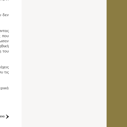
υ δεν
ώντας
ς που
δωσαν
ηθική
η του
έχεις
υ τις
ερικά
ενο