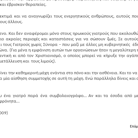
 και έβρισκαν θεραπείες.
εκτιμά και να αναγνωρίζει τους ενεργητικούς ανθρώπους, αυτούς πο
ους άλλους.
μενο. Και δεν αναφέρομαι μόνο στους ηρωικούς γιατρούς που ακολουθ
ιο ακραίες περιοχές και καταστάσεις για να σώσουν ζωές. Σε αυτού
ι τους Γιατρούς χωρίς Σύνορα – που μαζί με άλλες μη κυβερνητικές έ
ώνα. (Για μένα η εμφάνιση αυτών των οργανώσεων ήταν η μεγαλύτερη 
ντική κι από τον Χριστιανισμό, ο οποίος μπορεί να κήρυξε την αγάπ
κμετάλλευση και τους λιμούς).
νει την καθημερινή μάχη ενάντια στο πόνο και την ασθένεια. Και το να 
να μία αίσθηση συμμετοχής σε αυτή τη μάχη. Ενώ παράλληλα δίνεις και σ
 σου ένα γιατρό παρά ένα συμβολαιογράφο… Αν και τα έσοδα από μ
αφρόνητα…
009)
Επόμ