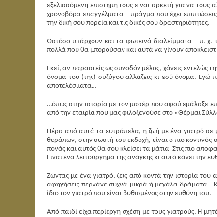
εξελισσόμενη επιστήμη τους είναι αρκετή για να τους αλ
χρονοβόρα επαγγέλματα – πράγμα που έχει επιπτώσεις 
την δική σου πορεία και τις δικές σου δραστηριότητες.
Ωστόσο υπάρχουν και τα φωτεινά διαλείμματα – π. χ. τ
πολλά που θα μπορούσαν και αυτά να γίνουν αποκλειστ
Εκεί, αν παραστείς ως συνοδόν μέλος, χάνεις εντελώς τ
όνομα του (της) συζύγου αλλάζεις κι εσύ όνομα. Εγώ 
αποτελέσματα…
…όπως στην ιστορία με τον μασέρ που αφού εμάλαξε ε
από την εταιρία που μας φιλοξενούσε στο «Θέρμαι Σύλλα
Πέρα από αυτά τα ευτράπελα, η ζωή με ένα γιατρό σε μ
θεράπων, στην σωστή του εκδοχή, είναι ο πιο κοντινός
πονάς και αυτός θα σου κλείσει τα μάτια. Στις πιο αποφα
Είναι ένα λειτούργημα της ανάγκης κι αυτό κάνει την ε
Ζώντας με ένα γιατρό, ζεις από κοντά την ιστορία του 
αφηγήσεις περνάνε συχνά μικρά ή μεγάλα δράματα. Κ
ίδιο τον γιατρό που είναι βυθισμένος στην ευθύνη του.
Από παιδί είχα περίεργη σχέση με τους γιατρούς. Η μη