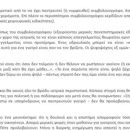
φορετικό από το να έχει παντρευτεί (ή νυμφευθεί) συμβολαιογράφο. Κ
χαράματα. Επί πλέον οι περισσότεροι συμβολαιογράφοι κερδίζουν απ
κές χειρουργικές ειδικότητες).
όπως του συμβολαιογράφου (εξαιρούνται μερικές πανεπιστημιακές έδ
Περισσότερα
 χώρο της ιατρικής το να είναι κάποιος επαγγελματίας θεωρείται αρνη
γγελματίας είναι προτέρημα. Ένας υδραυλικός μπορεί να είναι «
αυτό για ένα γιατρό είναι σαν να τον βρίζετε. Οι ψυχοψάχτες εξ υμών 
ού είναι ότι όσοι δεν τολμούν ή δεν θέλουν να ρωτήσουν εκείνον (ή εκ
α μαζί κάτι θα έχει μάθει…». «Το ένα σαράντα πέντε είναι ψηλό ζάχ
Δεν ξέρω αν είναι ψηλό – πάντως στρατό δεν πας άμα είσαι ένα και σα
και θα ακούς όλο το βράδυ ιατρικά περιστατικά. Κάποια στιγμή ένας θα
ντες για πολιτική ή για ποδόσφαιρο και μετά ένας θα αναφωνήσει: «Σ
στώ σε υποχόνδριους να παντρευτούν γιατρό – δεν θα προλαβαίνο
λο ένα μειονέκτημα: ότι η δουλειά και η επιστήμη απορροφούν τόσ
την οικογένεια. Απορώ μερικές φορές όταν μαθαίνω για γιατρούς που α
Πότε προλαβαίνουν; Μόνο η διαρκής ενημέρωση που απαιτεί η συν