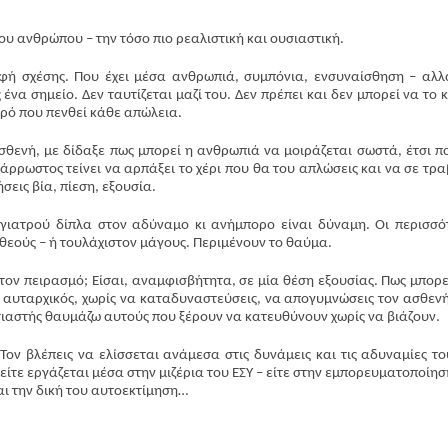
υ ανθρώπου – την τόσο πιο ρεαλιστική και ουσιαστική.
ρφή σχέσης. Που έχει μέσα ανθρωπιά, συμπόνια, ενσυναίσθηση – αλλ
να σημείο. Δεν ταυτίζεται μαζί του. Δεν πρέπει και δεν μπορεί να το κ
τρό που πενθεί κάθε απώλεια.
σθενή, με δίδαξε πως μπορεί η ανθρωπιά να μοιράζεται σωστά, έτσι π
 άρρωστος τείνει να αρπάξει το χέρι που θα του απλώσεις και να σε τρα
σεις βία, πίεση, εξουσία.
 γιατρού δίπλα στον αδύναμο κι ανήμπορο είναι δύναμη. Οι περισσό
θεούς – ή τουλάχιστον μάγους. Περιμένουν το θαύμα.
 τον πειρασμό; Είσαι, αναμφισβήτητα, σε μία θέση εξουσίας. Πως μπορε
ις αυταρχικός, χωρίς να καταδυναστεύσεις, να απογυμνώσεις τον ασθεν
σιαστής θαυμάζω αυτούς που ξέρουν να κατευθύνουν χωρίς να βιάζουν.
ον βλέπεις να ελίσσεται ανάμεσα στις δυνάμεις και τις αδυναμίες το
είτε εργάζεται μέσα στην μιζέρια του ΕΣΥ – είτε στην εμπορευματοποίησ
αι την δική του αυτοεκτίμηση…