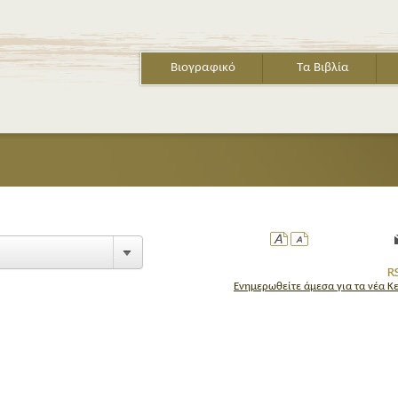
Βιογραφικό
Τα Βιβλία
Ενημερωθείτε άμεσα για τα νέα Κ
ΤΟ ΒΙΒΛΙΟ ΤΩΝ ΓΑΤΩΝ
Το εμβληματικό κα
αγαπημένο βιβλίο 
Δ. σε νέα έκτη έκδ