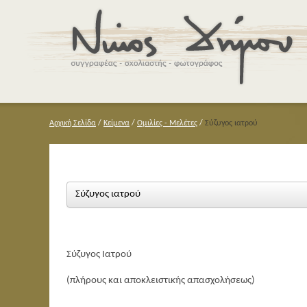
Αρχική Σελίδα
/
Κείμενα
/
Ομιλίες - Μελέτες
/
Σύζυγος ιατρού
Σύζυγος ιατρού
Σύζυγος Ιατρού
(πλήρους και αποκλειστικής απασχολήσεως)