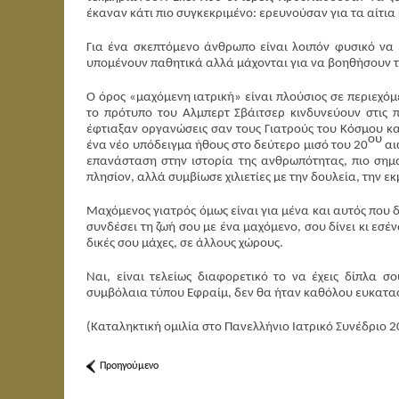
έκαναν κάτι πιο συγκεκριμένο: ερευνούσαν για τα αίτια
Για ένα σκεπτόμενο άνθρωπο είναι λοιπόν φυσικό να 
υπομένουν παθητικά αλλά μάχονται για να βοηθήσουν τ
Ο όρος «μαχόμενη ιατρική» είναι πλούσιος σε περιεχό
το πρότυπο του Αλμπερτ Σβάιτσερ κινδυνεύουν στις π
έφτιαξαν οργανώσεις σαν τους Γιατρούς του Κόσμου κα
ου
ένα νέο υπόδειγμα ήθους στο δεύτερο μισό του 20
αι
επανάσταση στην ιστορία της ανθρωπότητας, πιο σημα
πλησίον, αλλά συμβίωσε χιλιετίες με την δουλεία, την ε
Μαχόμενος γιατρός όμως είναι για μένα και αυτός που δί
συνδέσει τη ζωή σου με ένα μαχόμενο, σου δίνει κι εσέ
δικές σου μάχες, σε άλλους χώρους.
Ναι, είναι τελείως διαφορετικό το να έχεις δίπλα
συμβόλαια τύπου Εφραίμ, δεν θα ήταν καθόλου ευκατ
(Καταληκτική ομιλία στο Πανελλήνιο Ιατρικό Συνέδριο 2
Προηγούμενο