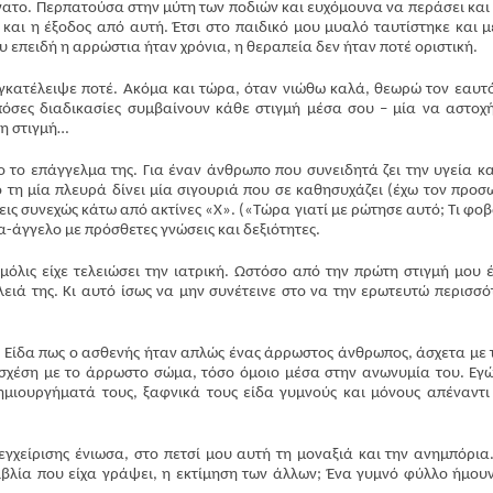
νατο. Περπατούσα στην μύτη των ποδιών και ευχόμουνα να περάσει και
 και η έξοδος από αυτή. Έτσι στο παιδικό μου μυαλό ταυτίστηκε και μ
 επειδή η αρρώστια ήταν χρόνια, η θεραπεία δεν ήταν ποτέ οριστική.
γκατέλειψε ποτέ. Ακόμα και τώρα, όταν νιώθω καλά, θεωρώ τον εαυτ
πόσες διαδικασίες συμβαίνουν κάθε στιγμή μέσα σου – μία να αστοχ
η στιγμή…
 το επάγγελμα της. Για έναν άνθρωπο που συνειδητά ζει την υγεία κα
πό τη μία πλευρά δίνει μία σιγουριά που σε καθησυχάζει (έχω τον προσ
ις συνεχώς κάτω από ακτίνες «Χ». («Τώρα γιατί με ρώτησε αυτό; Τι φοβ
-άγγελο με πρόσθετες γνώσεις και δεξιότητες.
όλις είχε τελειώσει την ιατρική. Ωστόσο από την πρώτη στιγμή μου 
ειά της. Κι αυτό ίσως να μην συνέτεινε στο να την ερωτευτώ περισσό
 Είδα πως ο ασθενής ήταν απλώς ένας άρρωστος άνθρωπος, άσχετα με 
 σχέση με το άρρωστο σώμα, τόσο όμοιο μέσα στην ανωνυμία του. Εγ
ημιουργήματά τους, ξαφνικά τους είδα γυμνούς και μόνους απέναντι
γχείρισης ένιωσα, στο πετσί μου αυτή τη μοναξιά και την ανημπόρια
βιβλία που είχα γράψει, η εκτίμηση των άλλων; Ένα γυμνό φύλλο ήμου