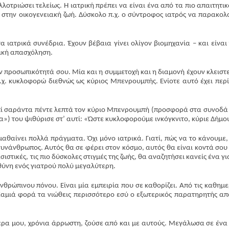
λοτριώσει τελείως. Η ιατρική πρέπει να είναι ένα από τα πιο απαιτητικ
στην οικογενειακή ζωή. Δύσκολο π.χ. ο σύντροφος ιατρός να παρακολ
α ιατρικά συνέδρια. Έχουν βέβαια γίνει ολίγον βιομηχανία – και είναι
ική απασχόληση.
ην προσωπικότητά σου. Μία και η συμμετοχή και η διαμονή έχουν κλειστε
π.χ. κυκλοφορώ διεθνώς ως κύριος Μπενρουμπής. Ενίοτε αυτό έχει περ
πί σαράντα πέντε λεπτά τον κύριο Μπενρουμπή (προσφορά στα συνοδά
») του ψιθύρισε στ’ αυτί: «Ώστε κυκλοφορούμε ινκόγκνιτο, κύριε Δήμο
αθαίνει πολλά πράγματα. Όχι μόνο ιατρικά. Γιατί, πώς να το κάνουμε,
 συνάνθρωπος. Αυτός θα σε φέρει στον κόσμο, αυτός θα είναι κοντά σου
σιστικές, τις πιο δύσκολες στιγμές της ζωής, θα αναζητήσει κανείς ένα γι
υθύνη ενός γιατρού πολύ μεγαλύτερη.
ανθρώπινου πόνου. Είναι μία εμπειρία που σε καθορίζει. Από τις καθημε
αμιά φορά τα νιώθεις περισσότερο εσύ ο εξωτερικός παρατηρητής απ
τέρα μου, χρόνια άρρωστη, ζούσε από και με αυτούς. Μεγάλωσα σε ένα 