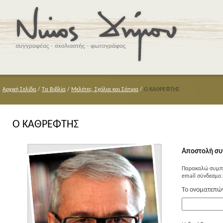
Αρχική Σελίδα
/
Τα Βιβλία
/
Μελέτες, Σχόλια και Σάτιρα
/
Ο ΚΑΘΡΕΦΤΗΣ
Ο ΚΑΘΡΕΦΤΗΣ
Αποστολή συ
Παρακαλώ συμπλ
email σύνδεσμο 
Το ονοματεπώ