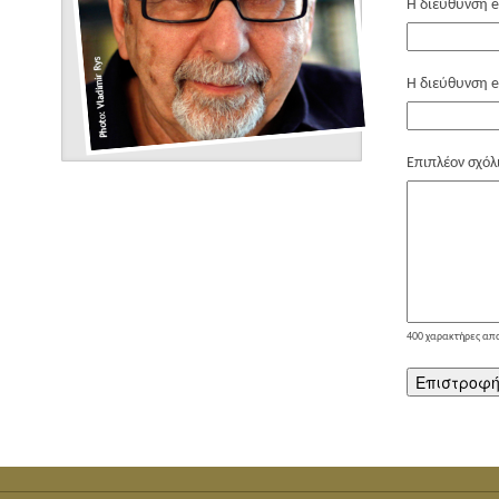
Η διεύθυνση e
Η διεύθυνση e
Επιπλέον σχόλ
400
χαρακτήρες απ